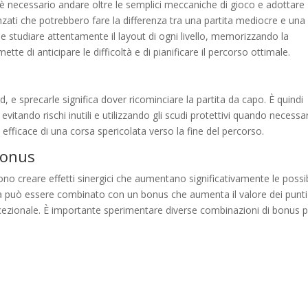
è necessario andare oltre le semplici meccaniche di gioco e adottare
anzati che potrebbero fare la differenza tra una partita mediocre e una
e studiare attentamente il layout di ogni livello, memorizzando la
te di anticipare le difficoltà e di pianificare il percorso ottimale.
, e sprecarle significa dover ricominciare la partita da capo. È quindi
itando rischi inutili e utilizzando gli scudi protettivi quando necessar
efficace di una corsa spericolata verso la fine del percorso.
Bonus
ono creare effetti sinergici che aumentano significativamente le possib
cita può essere combinato con un bonus che aumenta il valore dei punti
cezionale. È importante sperimentare diverse combinazioni di bonus 