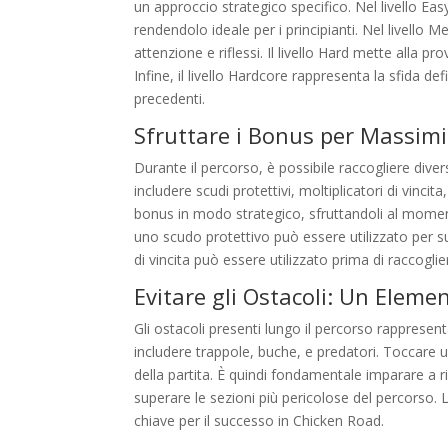
un approccio strategico specifico. Nel livello Eas
rendendolo ideale per i principianti. Nel livell
attenzione e riflessi. Il livello Hard mette alla p
Infine, il livello Hardcore rappresenta la sfida de
precedenti.
Sfruttare i Bonus per Massimiz
Durante il percorso, è possibile raccogliere di
includere scudi protettivi, moltiplicatori di vinci
bonus in modo strategico, sfruttandoli al moment
uno scudo protettivo può essere utilizzato per 
di vincita può essere utilizzato prima di raccogli
Evitare gli Ostacoli: Un Eleme
Gli ostacoli presenti lungo il percorso rapprese
includere trappole, buche, e predatori. Toccare u
della partita. È quindi fondamentale imparare a ric
superare le sezioni più pericolose del percorso.
chiave per il successo in Chicken Road.