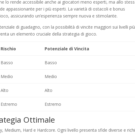
 che lo rende accessibile anche ai giocatori meno esperti, ma allo stes
e appassionante per i più esperti. La varietà di ostacoli e bonus
l gioco, assicurando un’esperienza sempre nuova e stimolante.
ziale di guadagno, con la possibilità di vincite maggiori sui livelli pi
, diventa un elemento cruciale della strategia di gioco.
Rischio
Potenziale di Vincita
Basso
Basso
Medio
Medio
Alto
Alto
Estremo
Estremo
Strategia Ottimale
Easy, Medium, Hard e Hardcore. Ogni livello presenta sfide diverse e rich