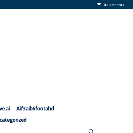
0 elementos
i
ve ai
Aif3aib6footahd
categorized