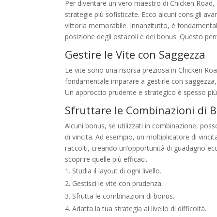
Per diventare un vero maestro di Chicken Road, 
strategie più sofisticate. Ecco alcuni consigli av
vittoria memorabile. Innanzitutto, è fondamental
posizione degli ostacoli e dei bonus. Questo permet
Gestire le Vite con Saggezza
Le vite sono una risorsa preziosa in Chicken Road
fondamentale imparare a gestirle con saggezza, ev
Un approccio prudente e strategico è spesso più 
Sfruttare le Combinazioni di 
Alcuni bonus, se utilizzati in combinazione, poss
di vincita. Ad esempio, un moltiplicatore di vin
raccolti, creando un’opportunità di guadagno ec
scoprire quelle più efficaci.
Studia il layout di ogni livello.
Gestisci le vite con prudenza.
Sfrutta le combinazioni di bonus.
Adatta la tua strategia al livello di difficoltà.