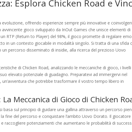
ezza: Esplora Chicken Road e Vinc
a evoluzione, offrendo esperienze sempre più innovative e coinvolgent
n avvincente gioco sviluppato da InOut Games che unisce elementi di
 un RTP (Return to Player) del 98%, il gioco promette di regalare emo
 tutto in un contesto giocabile in modalità singolo. Si tratta di una sfida 
so un percorso disseminato di insidie, alla ricerca del prezioso Uovo
ristiche di Chicken Road, analizzando le meccaniche di gioco, i livelli 
 il suo elevato potenziale di guadagno. Preparatevi ad immergervi nel
 un’avventura che potrebbe trasformare il vostro tempo libero in
e: La Meccanica di Gioco di Chicken Ro
si basa sul principio di guidare una gallina attraverso un percorso pien
e la fine del percorso e conquistare l’ambito Uovo Dorato. Il giocatore
ole e raccogliere potenziamenti che aumentano le probabilità di success