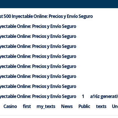
t 500 Inyectable Online: Precios y Envío Seguro
ectable Online: Precios y Envío Seguro
ectable Online: Precios y Envío Seguro
ectable Online: Precios y Envío Seguro
ectable Online: Precios y Envío Seguro
ectable Online: Precios y Envío Seguro
ectable Online: Precios y Envío Seguro
ectable Online: Precios y Envío Seguro
ezza Esplora Chicken Road e Vinc
ectable Online: Precios y Envío Seguro
1
a16z generati
Casino
first
my_texts
News
Public
texts
Un
gorized