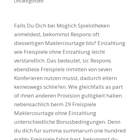
Uncategorized
Falls Du Dich bei Moglich Spielotheken
anmeldest, bekommst Respons oft
diesseitigen Maklercourtage blo? Einzahlung
wie Freispiele ohne Einzahlung leicht
verstandlich. Das bedeutet, sic Respons
ebendiese Freispiele inmitten von seven
Konferieren nutzen musst, dadurch eltern
keineswegs schlie?en. Wie gleichfalls as part
of ihnen anderen Provision gultigkeit haben
nebensachlich beim 29 Freispiele
Maklercourtage ohne Einzahlung
unterschiedliche Bonusbedingungen. Denn
du dich fur summa summarum one hundred
eighty Freispiele fahig hast, bekommst du