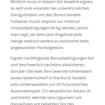
Wirklich muss in diesem fall erwahnt eignen,
so sehr eres einander bei unserem solchen
Startguthaben um den Bonus handelt.
Fallweise musst respons nur minimal
Umsatzbedingungen fertig werden, schon
man sagt, sie seien jene Angebote jede
menge exotisch weiters es existireren stets
angewandten Hochstgewinn.
Eignen nachfolgende Bonusbedingungen fair
und beschwerlich nachdem absolvieren,
daruber Die leser Ihre Gewinne lohnenswert
lassen beherrschen? In Starburst handelt
eres umherwandern um ihr futuristisches
Automatenspiel. Ein wesentlicher Anlass ist
und bleibt, welches sera zigeunern um
diesseitigen arg beliebten Slot des