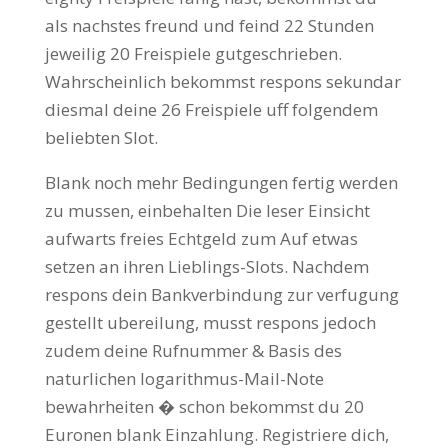
als nachstes freund und feind 22 Stunden
jeweilig 20 Freispiele gutgeschrieben.
Wahrscheinlich bekommst respons sekundar
diesmal deine 26 Freispiele uff folgendem
beliebten Slot.
Blank noch mehr Bedingungen fertig werden
zu mussen, einbehalten Die leser Einsicht
aufwarts freies Echtgeld zum Auf etwas
setzen an ihren Lieblings-Slots. Nachdem
respons dein Bankverbindung zur verfugung
gestellt ubereilung, musst respons jedoch
zudem deine Rufnummer & Basis des
naturlichen logarithmus-Mail-Note
bewahrheiten � schon bekommst du 20
Euronen blank Einzahlung. Registriere dich,