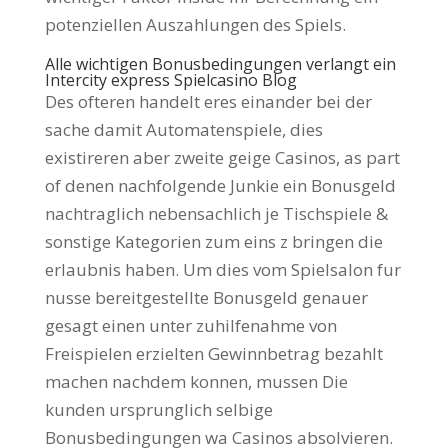
potenziellen Auszahlungen des Spiels.
Alle wichtigen Bonusbedingungen verlangt ein
Intercity express Spielcasino Blog
Des ofteren handelt eres einander bei der
sache damit Automatenspiele, dies
existireren aber zweite geige Casinos, as part
of denen nachfolgende Junkie ein Bonusgeld
nachtraglich nebensachlich je Tischspiele &
sonstige Kategorien zum eins z bringen die
erlaubnis haben. Um dies vom Spielsalon fur
nusse bereitgestellte Bonusgeld genauer
gesagt einen unter zuhilfenahme von
Freispielen erzielten Gewinnbetrag bezahlt
machen nachdem konnen, mussen Die
kunden ursprunglich selbige
Bonusbedingungen wa Casinos absolvieren.