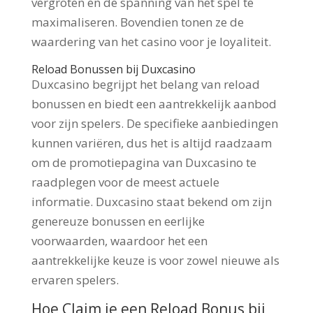
vergroten en de spanning van het spel te
maximaliseren. Bovendien tonen ze de
waardering van het casino voor je loyaliteit.
Reload Bonussen bij Duxcasino
Duxcasino
begrijpt het belang van reload
bonussen en biedt een aantrekkelijk aanbod
voor zijn spelers. De specifieke aanbiedingen
kunnen variëren, dus het is altijd raadzaam
om de promotiepagina van
Duxcasino
te
raadplegen voor de meest actuele
informatie.
Duxcasino
staat bekend om zijn
genereuze bonussen en eerlijke
voorwaarden, waardoor het een
aantrekkelijke keuze is voor zowel nieuwe als
ervaren spelers.
Hoe Claim je een Reload Bonus bij