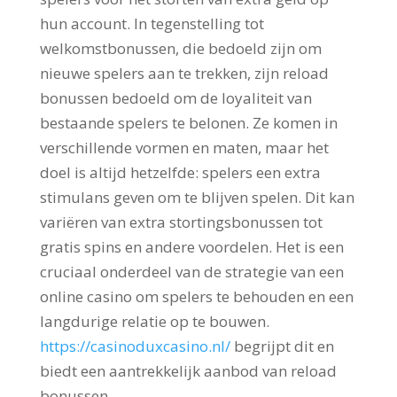
hun account. In tegenstelling tot
welkomstbonussen, die bedoeld zijn om
nieuwe spelers aan te trekken, zijn reload
bonussen bedoeld om de loyaliteit van
bestaande spelers te belonen. Ze komen in
verschillende vormen en maten, maar het
doel is altijd hetzelfde: spelers een extra
stimulans geven om te blijven spelen. Dit kan
variëren van extra stortingsbonussen tot
gratis spins en andere voordelen. Het is een
cruciaal onderdeel van de strategie van een
online casino om spelers te behouden en een
langdurige relatie op te bouwen.
https://casinoduxcasino.nl/
begrijpt dit en
biedt een aantrekkelijk aanbod van reload
bonussen.