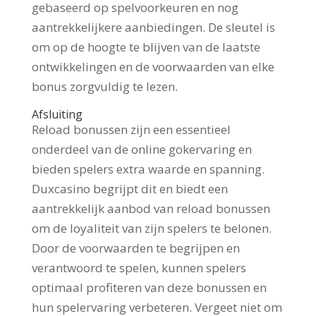
gebaseerd op spelvoorkeuren en nog
aantrekkelijkere aanbiedingen. De sleutel is
om op de hoogte te blijven van de laatste
ontwikkelingen en de voorwaarden van elke
bonus zorgvuldig te lezen.
Afsluiting
Reload bonussen zijn een essentieel
onderdeel van de online gokervaring en
bieden spelers extra waarde en spanning.
Duxcasino
begrijpt dit en biedt een
aantrekkelijk aanbod van reload bonussen
om de loyaliteit van zijn spelers te belonen.
Door de voorwaarden te begrijpen en
verantwoord te spelen, kunnen spelers
optimaal profiteren van deze bonussen en
hun spelervaring verbeteren. Vergeet niet om