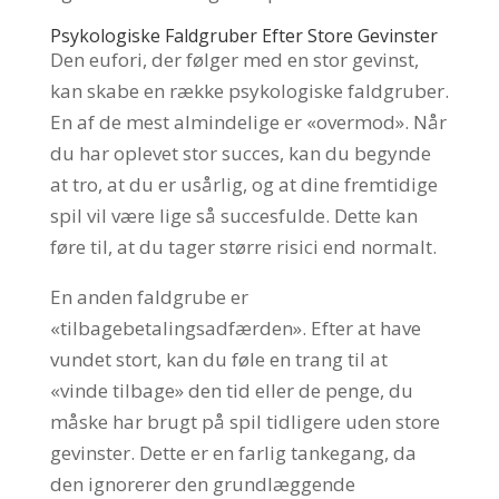
Psykologiske Faldgruber Efter Store Gevinster
Den eufori, der følger med en stor gevinst,
kan skabe en række psykologiske faldgruber.
En af de mest almindelige er «overmod». Når
du har oplevet stor succes, kan du begynde
at tro, at du er usårlig, og at dine fremtidige
spil vil være lige så succesfulde. Dette kan
føre til, at du tager større risici end normalt.
En anden faldgrube er
«tilbagebetalingsadfærden». Efter at have
vundet stort, kan du føle en trang til at
«vinde tilbage» den tid eller de penge, du
måske har brugt på spil tidligere uden store
gevinster. Dette er en farlig tankegang, da
den ignorerer den grundlæggende