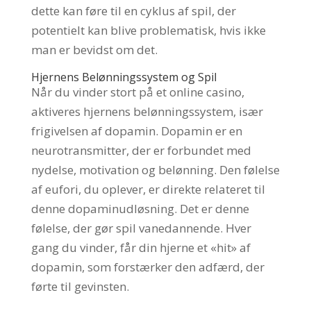
dette kan føre til en cyklus af spil, der
potentielt kan blive problematisk, hvis ikke
man er bevidst om det.
Hjernens Belønningssystem og Spil
Når du vinder stort på et online casino,
aktiveres hjernens belønningssystem, især
frigivelsen af dopamin. Dopamin er en
neurotransmitter, der er forbundet med
nydelse, motivation og belønning. Den følelse
af eufori, du oplever, er direkte relateret til
denne dopaminudløsning. Det er denne
følelse, der gør spil vanedannende. Hver
gang du vinder, får din hjerne et «hit» af
dopamin, som forstærker den adfærd, der
førte til gevinsten.