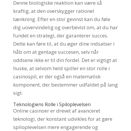
Denne biologiske reaktion kan være så
kraftig, at den overskygger rationel
tænkning. Efter en stor gevinst kan du føle
dig uovervindelig og overbevist om, at du har
fundet en strategi, der garanterer succes.
Dette kan føre til, at du øger dine indsatser i
håb om at gentage succesen, selv når
oddsene ikke er til din fordel. Det er vigtigt at
huske, at selvom held spiller en stor rolle i
casinospil, er der også en matematisk
komponent, der bestemmer udfaldet på lang
sigt.
Teknologiens Rolle i Spiloplevelsen
Online casinoer er drevet af avanceret
teknologi, der konstant udvikles for at gøre
spiloplevelsen mere engagerende og