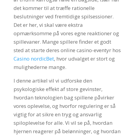
det kommer til at træffe rationelle
beslutninger ved fremtidige spilsessioner.
Det er her, vi skal være ekstra
opmærksomme på vores egne reaktioner og
spillevaner. Mange spillere finder et godt
sted at starte deres online casino-eventyr hos
Casino nordicBet
, hvor udvalget er stort og
mulighederne mange.
I denne artikel vil vi udforske den
psykologiske effekt af store gevinster,
hvordan teknologien bag spillene påvirker
vores oplevelse, og hvorfor regulering er så
vigtig for at sikre en tryg og ansvarlig
spiloplevelse for alle. Vi vil se på, hvordan
hjernen reagerer på belønninger, og hvordan