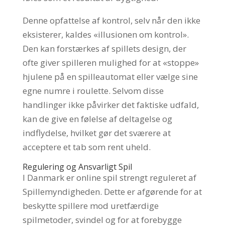
Denne opfattelse af kontrol, selv når den ikke
eksisterer, kaldes «illusionen om kontrol».
Den kan forstærkes af spillets design, der
ofte giver spilleren mulighed for at «stoppe»
hjulene på en spilleautomat eller vælge sine
egne numre i roulette. Selvom disse
handlinger ikke påvirker det faktiske udfald,
kan de give en følelse af deltagelse og
indflydelse, hvilket gør det sværere at
acceptere et tab som rent uheld.
Regulering og Ansvarligt Spil
I Danmark er online spil strengt reguleret af
Spillemyndigheden. Dette er afgørende for at
beskytte spillere mod uretfærdige
spilmetoder, svindel og for at forebygge