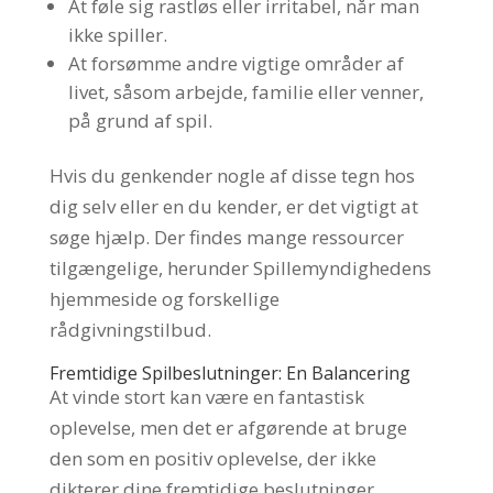
At føle sig rastløs eller irritabel, når man
ikke spiller.
At forsømme andre vigtige områder af
livet, såsom arbejde, familie eller venner,
på grund af spil.
Hvis du genkender nogle af disse tegn hos
dig selv eller en du kender, er det vigtigt at
søge hjælp. Der findes mange ressourcer
tilgængelige, herunder Spillemyndighedens
hjemmeside og forskellige
rådgivningstilbud.
Fremtidige Spilbeslutninger: En Balancering
At vinde stort kan være en fantastisk
oplevelse, men det er afgørende at bruge
den som en positiv oplevelse, der ikke
dikterer dine fremtidige beslutninger.