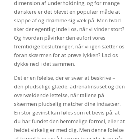
dimension af underholdning, og for mange
danskere er det blevet en populær måde at
slappe af og drømme sig væk på. Men hvad
sker der egentlig inde i os, når vi vinder stort?
Og hvordan påvirker den eufori vores
fremtidige beslutninger, når vi igen sætter os
foran skærmen for at prøve lykken? Lad os
dykke ned i det sammen.
Det er en følelse, der er svær at beskrive –
den pludselige glæde, adrenalinsuset og den
overvældende lettelse, når tallene på
skærmen pludselig matcher dine indsatser.
En stor gevinst kan føles som et bevis på, at
du har fundet den hemmelige formel, eller at
heldet virkelig er med dig. Men denne følelse
af triumf kan også have en bagside, især når