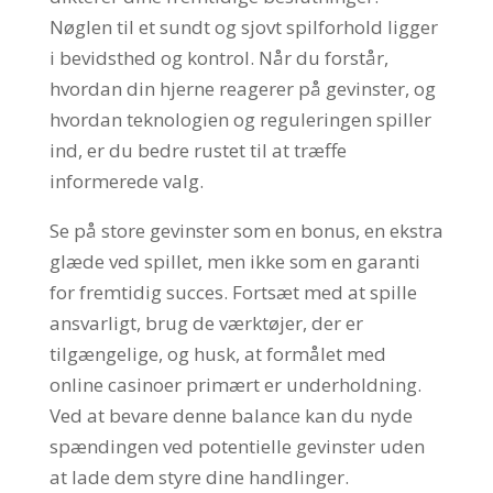
Nøglen til et sundt og sjovt spilforhold ligger
i bevidsthed og kontrol. Når du forstår,
hvordan din hjerne reagerer på gevinster, og
hvordan teknologien og reguleringen spiller
ind, er du bedre rustet til at træffe
informerede valg.
Se på store gevinster som en bonus, en ekstra
glæde ved spillet, men ikke som en garanti
for fremtidig succes. Fortsæt med at spille
ansvarligt, brug de værktøjer, der er
tilgængelige, og husk, at formålet med
online casinoer primært er underholdning.
Ved at bevare denne balance kan du nyde
spændingen ved potentielle gevinster uden
at lade dem styre dine handlinger.