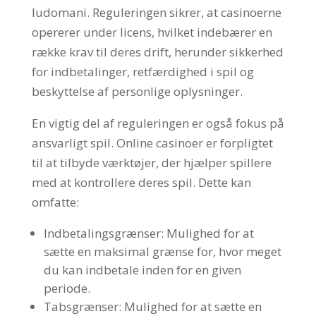
ludomani. Reguleringen sikrer, at casinoerne
opererer under licens, hvilket indebærer en
række krav til deres drift, herunder sikkerhed
for indbetalinger, retfærdighed i spil og
beskyttelse af personlige oplysninger.
En vigtig del af reguleringen er også fokus på
ansvarligt spil. Online casinoer er forpligtet
til at tilbyde værktøjer, der hjælper spillere
med at kontrollere deres spil. Dette kan
omfatte:
Indbetalingsgrænser: Mulighed for at
sætte en maksimal grænse for, hvor meget
du kan indbetale inden for en given
periode.
Tabsgrænser: Mulighed for at sætte en