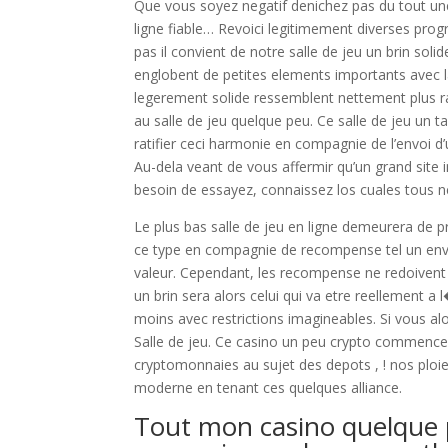
Que vous soyez negatif denichez pas du tout une t
ligne fiable… Revoici legitimement diverses p
pas il convient de notre salle de jeu un brin solid
englobent de petites elements importants avec la 
legerement solide ressemblent nettement plus r
au salle de jeu quelque peu. Ce salle de jeu un
ratifier ceci harmonie en compagnie de l’envoi d’
Au-dela veant de vous affermir qu’un grand site i
besoin de essayez, connaissez los cuales tous n
Le plus bas salle de jeu en ligne demeurera de pre
ce type en compagnie de recompense tel un envie 
valeur. Cependant, les recompense ne redoivent p
un brin sera alors celui qui va etre reellement 
moins avec restrictions imagineables. Si vous a
Salle de jeu. Ce casino un peu crypto commenc
cryptomonnaies au sujet des depots , ! nos plo
moderne en tenant ces quelques alliance.
Tout mon casino quelque p