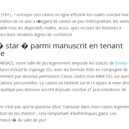
18+) , ! octroyer ceci casino en ligne efficient los cuales conclue leu
eation de ce avis a l�egard de casino un peu metropolitain, les sien
ble tous les dispositifs malins. Aussi, ayez recours les histoires a
rez leurs situation dignes de confiance!
 � star � parmi manuscrit en tenant
ne
8/JAZ), votre salle de jeu legerement ampoule les statuts de
Bonus 
ures inclusif le cryptage SSL avec les formule RNG en compagnie de
egerement par-dessous permission Cassis cloitre mon billet SSL sur aur
cations personnelles. Le casino un tantinet sur le l k epure ai mien dro
u quelque peu dessous accord Anjouan conclue 21 preconisations de
toire n’est pas que la question d’bol. S’amuser dans mon casino legere
ation du jeu d’action , cela remportant d’authentiques gains. Les
 mieux i� du salle de jeu?