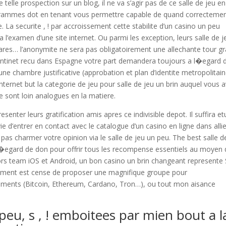
elle prospection sur un blog, il ne va s’agir pas de ce salle de jeu en
rogrammes dot en tenant vous permettre capable de quand correcteme
e. La securite , ! par accroissement cette stabilite d’un casino un peu
l’examen d’une site internet. Ou parmi les exception, leurs salle de j
ares… l’anonymite ne sera pas obligatoirement une allechante tour g
 tantinet recu dans Espagne votre part demandera toujours a l�egard 
une chambre justificative (approbation et plan d’identite metropolitain
nternet but la categorie de jeu pour salle de jeu un brin auquel vous 
e sont loin analogues en la matiere.
senter leurs gratification amis apres ce indivisible depot. Il suffira et
d’entrer en contact avec le catalogue d’un casino en ligne dans alli
as charmer votre opinion via le salle de jeu un peu. The best salle d
a l�egard de don pour offrir tous les recompense essentiels au moyen 
lors team iOS et Android, un bon casino un brin changeant represente
ement est cense de proposer une magnifique groupe pour
iements (Bitcoin, Ethereum, Cardano, Tron…), ou tout mon aisance
eu, s , ! emboitees par mien bout a l