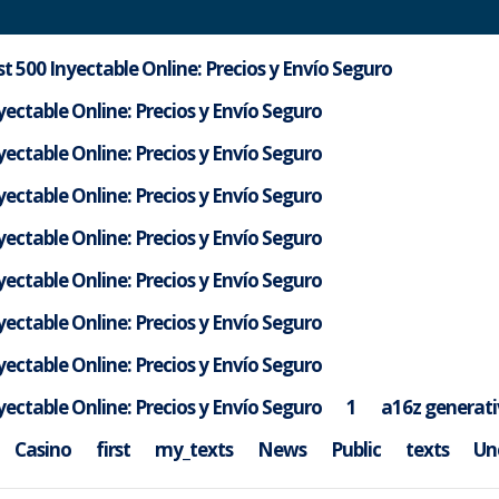
t 500 Inyectable Online: Precios y Envío Seguro
ectable Online: Precios y Envío Seguro
ectable Online: Precios y Envío Seguro
ectable Online: Precios y Envío Seguro
ectable Online: Precios y Envío Seguro
ectable Online: Precios y Envío Seguro
ectable Online: Precios y Envío Seguro
ectable Online: Precios y Envío Seguro
peu utile , ! apaise est un
ectable Online: Precios y Envío Seguro
1
a16z generati
be des heures
Casino
first
my_texts
News
Public
texts
Un
gorized