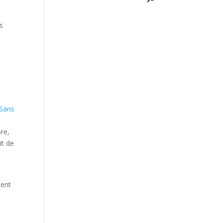
rs
s
Sans
ore,
it de
ment