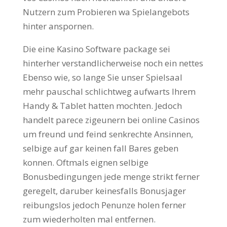
Nutzern zum Probieren wa Spielangebots
hinter anspornen.
Die eine Kasino Software package sei
hinterher verstandlicherweise noch ein nettes
Ebenso wie, so lange Sie unser Spielsaal
mehr pauschal schlichtweg aufwarts Ihrem
Handy & Tablet hatten mochten. Jedoch
handelt parece zigeunern bei online Casinos
um freund und feind senkrechte Ansinnen,
selbige auf gar keinen fall Bares geben
konnen. Oftmals eignen selbige
Bonusbedingungen jede menge strikt ferner
geregelt, daruber keinesfalls Bonusjager
reibungslos jedoch Penunze holen ferner
zum wiederholten mal entfernen.