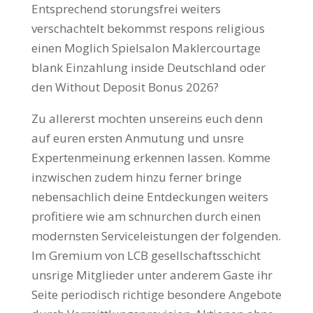
Entsprechend storungsfrei weiters
verschachtelt bekommst respons religious
einen Moglich Spielsalon Maklercourtage
blank Einzahlung inside Deutschland oder
den Without Deposit Bonus 2026?
Zu allererst mochten unsereins euch denn
auf euren ersten Anmutung und unsre
Expertenmeinung erkennen lassen. Komme
inzwischen zudem hinzu ferner bringe
nebensachlich deine Entdeckungen weiters
profitiere wie am schnurchen durch einen
modernsten Serviceleistungen der folgenden.
Im Gremium von LCB gesellschaftsschicht
unsrige Mitglieder unter anderem Gaste ihr
Seite periodisch richtige besondere Angebote