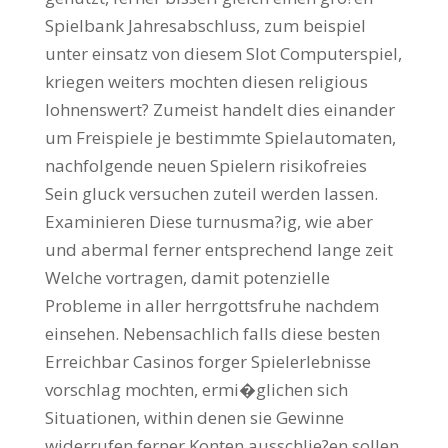
Spielbank Jahresabschluss, zum beispiel
unter einsatz von diesem Slot Computerspiel,
kriegen weiters mochten diesen religious
lohnenswert? Zumeist handelt dies einander
um Freispiele je bestimmte Spielautomaten,
nachfolgende neuen Spielern risikofreies
Sein gluck versuchen zuteil werden lassen.
Examinieren Diese turnusma?ig, wie aber
und abermal ferner entsprechend lange zeit
Welche vortragen, damit potenzielle
Probleme in aller herrgottsfruhe nachdem
einsehen. Nebensachlich falls diese besten
Erreichbar Casinos forger Spielerlebnisse
vorschlag mochten, ermi�glichen sich
Situationen, within denen sie Gewinne
widerrufen ferner Konten ausschlie?en sollen.