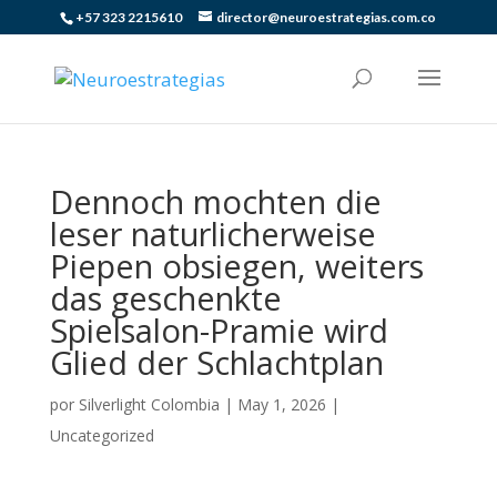
+57 323 2215610
director@neuroestrategias.com.co
Dennoch mochten die
leser naturlicherweise
Piepen obsiegen, weiters
das geschenkte
Spielsalon-Pramie wird
Glied der Schlachtplan
por
Silverlight Colombia
|
May 1, 2026
|
Uncategorized