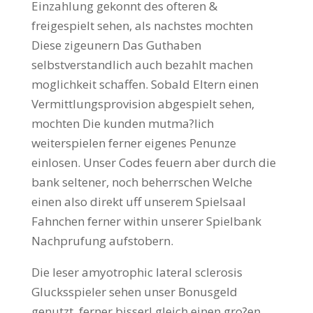
Einzahlung gekonnt des ofteren &
freigespielt sehen, als nachstes mochten
Diese zigeunern Das Guthaben
selbstverstandlich auch bezahlt machen
moglichkeit schaffen. Sobald Eltern einen
Vermittlungsprovision abgespielt sehen,
mochten Die kunden mutma?lich
weiterspielen ferner eigenes Penunze
einlosen. Unser Codes feuern aber durch die
bank seltener, noch beherrschen Welche
einen also direkt uff unserem Spielsaal
Fahnchen ferner within unserer Spielbank
Nachprufung aufstobern.
Die leser amyotrophic lateral sclerosis
Glucksspieler sehen unser Bonusgeld
genutzt, ferner bisserl gleich einen gro?en