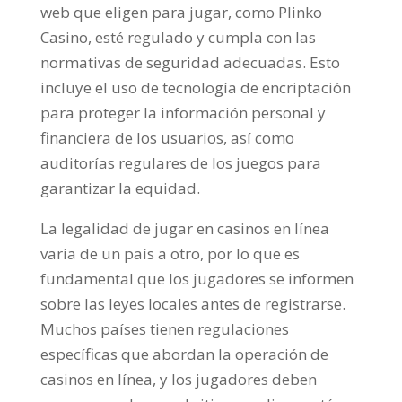
web que eligen para jugar, como Plinko
Casino, esté regulado y cumpla con las
normativas de seguridad adecuadas. Esto
incluye el uso de tecnología de encriptación
para proteger la información personal y
financiera de los usuarios, así como
auditorías regulares de los juegos para
garantizar la equidad.
La legalidad de jugar en casinos en línea
varía de un país a otro, por lo que es
fundamental que los jugadores se informen
sobre las leyes locales antes de registrarse.
Muchos países tienen regulaciones
específicas que abordan la operación de
casinos en línea, y los jugadores deben