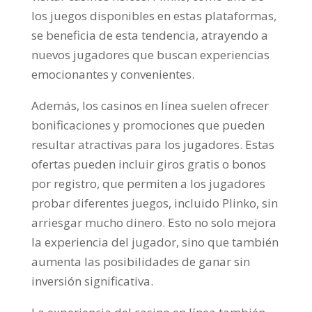
los juegos disponibles en estas plataformas,
se beneficia de esta tendencia, atrayendo a
nuevos jugadores que buscan experiencias
emocionantes y convenientes.
Además, los casinos en línea suelen ofrecer
bonificaciones y promociones que pueden
resultar atractivas para los jugadores. Estas
ofertas pueden incluir giros gratis o bonos
por registro, que permiten a los jugadores
probar diferentes juegos, incluido Plinko, sin
arriesgar mucho dinero. Esto no solo mejora
la experiencia del jugador, sino que también
aumenta las posibilidades de ganar sin
inversión significativa.