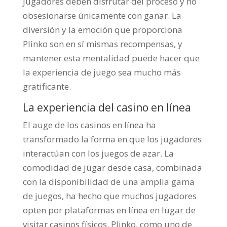
jugadores deben disfrutar del proceso y no
obsesionarse únicamente con ganar. La
diversión y la emoción que proporciona
Plinko son en sí mismas recompensas, y
mantener esta mentalidad puede hacer que
la experiencia de juego sea mucho más
gratificante.
La experiencia del casino en línea
El auge de los casinos en línea ha
transformado la forma en que los jugadores
interactúan con los juegos de azar. La
comodidad de jugar desde casa, combinada
con la disponibilidad de una amplia gama
de juegos, ha hecho que muchos jugadores
opten por plataformas en línea en lugar de
visitar casinos físicos. Plinko, como uno de