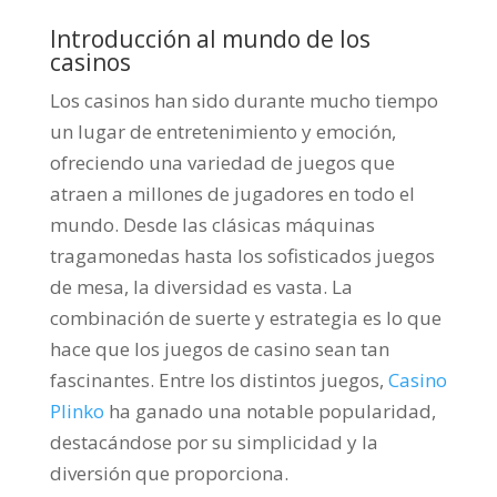
Introducción al mundo de los
casinos
Los casinos han sido durante mucho tiempo
un lugar de entretenimiento y emoción,
ofreciendo una variedad de juegos que
atraen a millones de jugadores en todo el
mundo. Desde las clásicas máquinas
tragamonedas hasta los sofisticados juegos
de mesa, la diversidad es vasta. La
combinación de suerte y estrategia es lo que
hace que los juegos de casino sean tan
fascinantes. Entre los distintos juegos,
Casino
Plinko
ha ganado una notable popularidad,
destacándose por su simplicidad y la
diversión que proporciona.