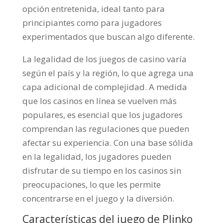
opción entretenida, ideal tanto para
principiantes como para jugadores
experimentados que buscan algo diferente.
La legalidad de los juegos de casino varía
según el país y la región, lo que agrega una
capa adicional de complejidad. A medida
que los casinos en línea se vuelven más
populares, es esencial que los jugadores
comprendan las regulaciones que pueden
afectar su experiencia. Con una base sólida
en la legalidad, los jugadores pueden
disfrutar de su tiempo en los casinos sin
preocupaciones, lo que les permite
concentrarse en el juego y la diversión.
Características del juego de Plinko