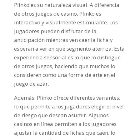
Plinko es su naturaleza visual. A diferencia
de otros juegos de casino, Plinko es
interactivo y visualmente estimulante. Los
jugadores pueden disfrutar de la
anticipación mientras ven caer la ficha y
esperan a ver en qué segmento aterriza. Esta
experiencia sensorial es lo que lo distingue
de otros juegos, haciendo que muchos lo
consideren como una forma de arte en el
juego de azar.
Además, Plinko ofrece diferentes variantes,
lo que permite a los jugadores elegir el nivel
de riesgo que desean asumir. Algunos
casinos en línea permiten a los jugadores
ajustar la cantidad de fichas que caen, lo