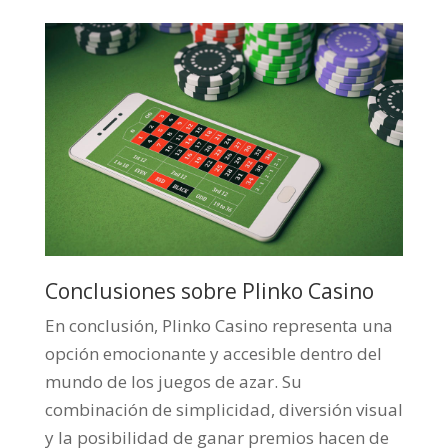
Conclusiones sobre Plinko Casino
En conclusión, Plinko Casino representa una
opción emocionante y accesible dentro del
mundo de los juegos de azar. Su
combinación de simplicidad, diversión visual
y la posibilidad de ganar premios hacen de