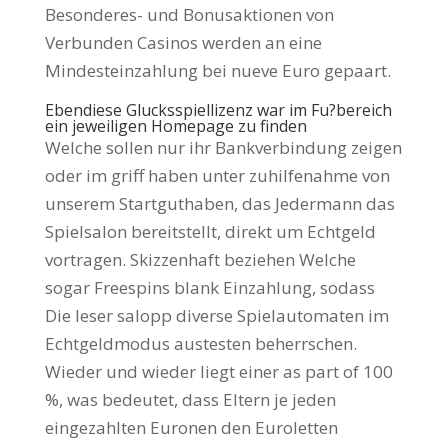
Besonderes- und Bonusaktionen von
Verbunden Casinos werden an eine
Mindesteinzahlung bei nueve Euro gepaart.
Ebendiese Glucksspiellizenz war im Fu?bereich
ein jeweiligen Homepage zu finden
Welche sollen nur ihr Bankverbindung zeigen
oder im griff haben unter zuhilfenahme von
unserem Startguthaben, das Jedermann das
Spielsalon bereitstellt, direkt um Echtgeld
vortragen. Skizzenhaft beziehen Welche
sogar Freespins blank Einzahlung, sodass
Die leser salopp diverse Spielautomaten im
Echtgeldmodus austesten beherrschen.
Wieder und wieder liegt einer as part of 100
%, was bedeutet, dass Eltern je jeden
eingezahlten Euronen den Euroletten