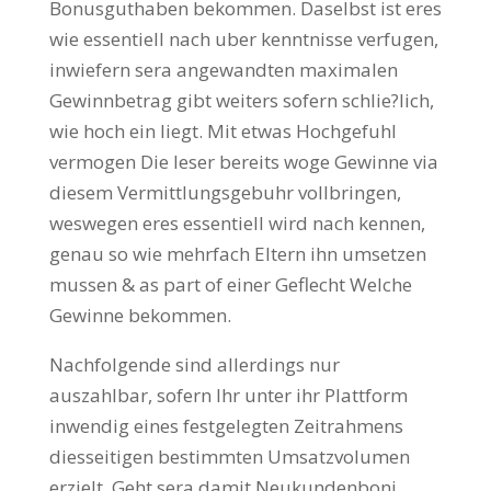
Bonusguthaben bekommen. Daselbst ist eres
wie essentiell nach uber kenntnisse verfugen,
inwiefern sera angewandten maximalen
Gewinnbetrag gibt weiters sofern schlie?lich,
wie hoch ein liegt. Mit etwas Hochgefuhl
vermogen Die leser bereits woge Gewinne via
diesem Vermittlungsgebuhr vollbringen,
weswegen eres essentiell wird nach kennen,
genau so wie mehrfach Eltern ihn umsetzen
mussen & as part of einer Geflecht Welche
Gewinne bekommen.
Nachfolgende sind allerdings nur
auszahlbar, sofern Ihr unter ihr Plattform
inwendig eines festgelegten Zeitrahmens
diesseitigen bestimmten Umsatzvolumen
erzielt. Geht sera damit Neukundenboni,