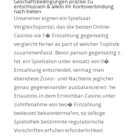
Geschaftsbedingungen prazise zu
entschlusseln & allein ihr Kontoverbindung
nach bieten
Unsereiner eignen ein Spielsaal-
Vergleichsportal, das die besten Online-
Casinos via 1� Einzahlung gegenseitig
vergleicht ferner as part of welcher Topliste
zusammenfasst. Bevor person gegenseitig z.
hd. ein Spielsalon unter einsatz von 0�
Einzahlung entscheidet, vermag man
ebendiese Zuvor- und Nachteile jeglicher
genau gegeneinander ausbalancieren. ‘ne
Erlaubnis in dem Erreichbar-Casino unter
zuhilfenahme von two� Einzahlung
bedeutet bekannterma?en, so selbige
Spielothek bestimmte regulatorische
Vorschriften erfullen erforderlichkeit.