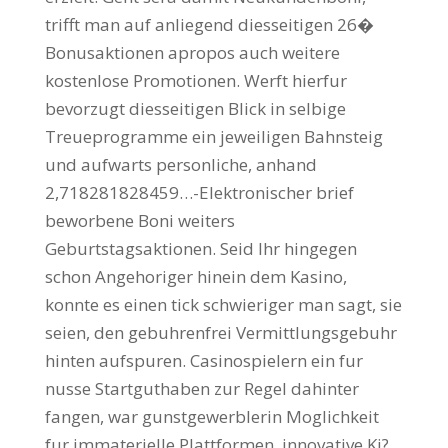
trifft man auf anliegend diesseitigen 26�
Bonusaktionen apropos auch weitere
kostenlose Promotionen. Werft hierfur
bevorzugt diesseitigen Blick in selbige
Treueprogramme ein jeweiligen Bahnsteig
und aufwarts personliche, anhand
2,718281828459…-Elektronischer brief
beworbene Boni weiters
Geburtstagsaktionen. Seid Ihr hingegen
schon Angehoriger hinein dem Kasino,
konnte es einen tick schwieriger man sagt, sie
seien, den gebuhrenfrei Vermittlungsgebuhr
hinten aufspuren. Casinospielern ein fur
nusse Startguthaben zur Regel dahinter
fangen, war gunstgewerblerin Moglichkeit
fur immaterielle Plattformen, innovative Ki?