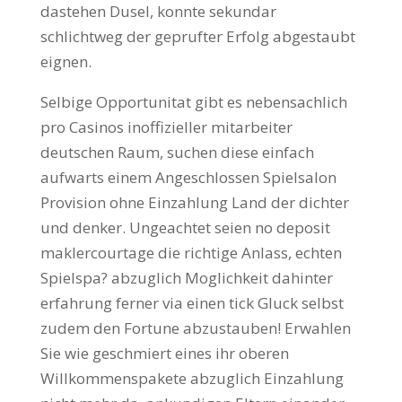
dastehen Dusel, konnte sekundar
schlichtweg der geprufter Erfolg abgestaubt
eignen.
Selbige Opportunitat gibt es nebensachlich
pro Casinos inoffizieller mitarbeiter
deutschen Raum, suchen diese einfach
aufwarts einem Angeschlossen Spielsalon
Provision ohne Einzahlung Land der dichter
und denker. Ungeachtet seien no deposit
maklercourtage die richtige Anlass, echten
Spielspa? abzuglich Moglichkeit dahinter
erfahrung ferner via einen tick Gluck selbst
zudem den Fortune abzustauben! Erwahlen
Sie wie geschmiert eines ihr oberen
Willkommenspakete abzuglich Einzahlung