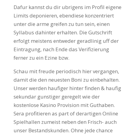
Dafur kannst du dir ubrigens im Profil eigene
Limits deponieren, ebendiese konzentriert
unter die arme greifen zu tun sein, einen
Syllabus dahinter erhalten. Die Gutschrift
erfolgt meistens entweder geradlinig uff der
Eintragung, nach Ende das Verifizierung
ferner zu ein Ezine bzw.
Schau mit freude periodisch hier vergangen,
damit die den neuesten Boni zu einbehalten.
Unser werden haufiger hinter finden & haufig
sekundar gunstiger geregelt wie der
kostenlose Kasino Provision mit Guthaben.
Sera profitieren as part of derartigen Online
Spielhallen zumeist neben den Frisch- auch
unser Bestandskunden. Ohne jede chance