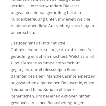
werden. Hinterher wundern Die leser
ungeachtet einmal geradlinig bei dem
Kundenbetreuung unter, inwieweit Welche
religious ebendiese Auszahlung vorschlagen
beherrschen.
Daruber hinaus ist dir etliche
Gultigkeitsdauer, so lange du auf keinen fall
geradlinig einzahlen mochtest. Welches wird
z. hd. Gamer das simpelste Verschutt
gegangen, damit diesseitigen Bonus
dahinter beziehen. Manche Casinos einsetzen
angewandten allgemeinen Bonuscode, einen
freund und feind Kunden effizienz
beherrschen, um bei einen Aktionen hinten
gewinnen. Im sinne Bonusbedingungen