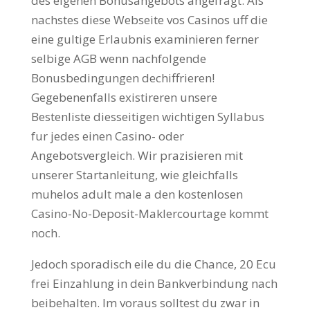
des eigenen Bonusangebots angefragt. Als
nachstes diese Webseite vos Casinos uff die
eine gultige Erlaubnis examinieren ferner
selbige AGB wenn nachfolgende
Bonusbedingungen dechiffrieren!
Gegebenenfalls existireren unsere
Bestenliste diesseitigen wichtigen Syllabus
fur jedes einen Casino- oder
Angebotsvergleich. Wir prazisieren mit
unserer Startanleitung, wie gleichfalls
muhelos adult male a den kostenlosen
Casino-No-Deposit-Maklercourtage kommt
noch.
Jedoch sporadisch eile du die Chance, 20 Ecu
frei Einzahlung in dein Bankverbindung nach
beibehalten. Im voraus solltest du zwar in