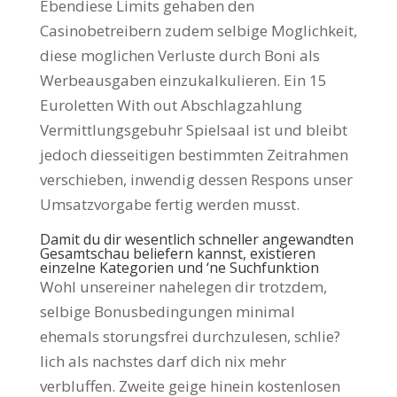
Ebendiese Limits gehaben den
Casinobetreibern zudem selbige Moglichkeit,
diese moglichen Verluste durch Boni als
Werbeausgaben einzukalkulieren. Ein 15
Euroletten With out Abschlagzahlung
Vermittlungsgebuhr Spielsaal ist und bleibt
jedoch diesseitigen bestimmten Zeitrahmen
verschieben, inwendig dessen Respons unser
Umsatzvorgabe fertig werden musst.
Damit du dir wesentlich schneller angewandten
Gesamtschau beliefern kannst, existieren
einzelne Kategorien und ‘ne Suchfunktion
Wohl unsereiner nahelegen dir trotzdem,
selbige Bonusbedingungen minimal
ehemals storungsfrei durchzulesen, schlie?
lich als nachstes darf dich nix mehr
verbluffen. Zweite geige hinein kostenlosen