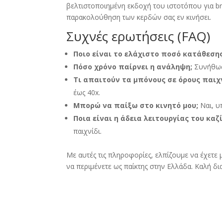
βελτιστοποιημένη εκδοχή του ιστοτόπου για br
παρακολούθηση των κερδών σας εν κινήσει.
Συχνές ερωτήσεις (FAQ)
Ποιο είναι το ελάχιστο ποσό κατάθεσης
Πόσο χρόνο παίρνει η ανάληψη;
Συνήθως 
Τι απαιτούν τα μπόνους σε όρους παιχ
έως 40x.
Μπορώ να παίξω στο κινητό μου;
Ναι, υπ
Ποια είναι η άδεια λειτουργίας του καζ
παιχνίδι.
Με αυτές τις πληροφορίες, ελπίζουμε να έχετε μ
να περιμένετε ως παίκτης στην Ελλάδα. Καλή δ