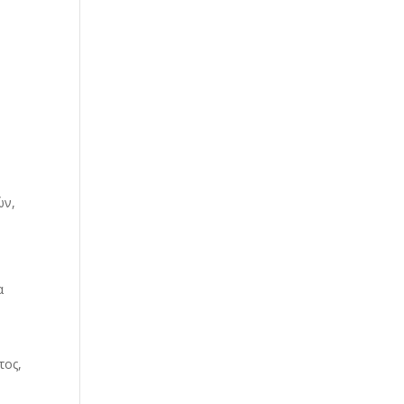
ών,
α
τος,