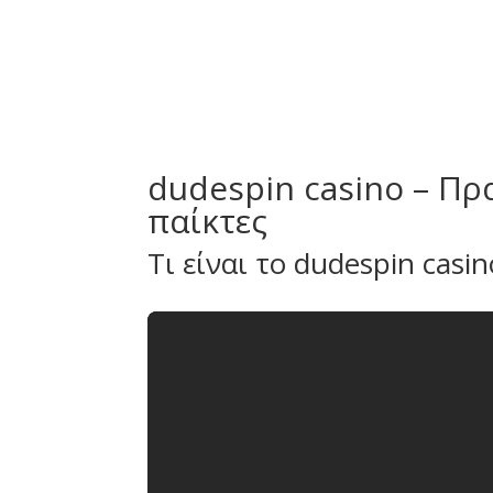
dudespin casino – Πρ
παίκτες
Τι είναι το dudespin casin