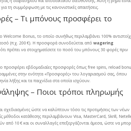
ας ή διαβατηρίου και αποδεικτικού διεύθυνσης. Αυτή η βήμα είναι
για τη συμμόρφωση με τις κανονιστικές απαιτήσεις.
ρές – Τι μπόνους προσφέρει το
το Welcome Bonus, το οποίο συνήθως περιλαμβάνει 100% αντιστοίχ
ποσό (π.χ. 200 €). Η προσφορά συνοδεύεται από
wagering
ότι πρέπει να στοιχηματίσετε το ποσό του μπόνους 30 φορές πριν
no προσφέρει εβδομαδιαίες προσφορές όπως free spins, reload bon
εγραμμένες στην ενότητα «Προσφορές» του λογαριασμού σας, όπου
μηνία λήξης και τα παιχνίδια στα οποία ισχύουν.
νάληψης – Ποιοι τρόποι πληρωμής
αι σχεδιασμένες ώστε να καλύπτουν τόσο τις προτιμήσεις των νέων
ς μέθοδοι κατάθεσης περιλαμβάνουν Visa, MasterCard, Skrill, Netell
νούν από 10 € και οι συναλλαγές επεξεργάζονται άμεσα, ώστε να μπορ