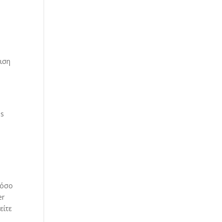
ιση
us
 όσο
er
είτε