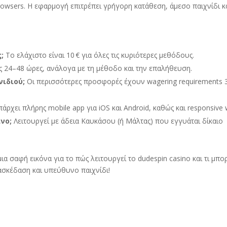
owsers. Η εφαρμογή επιτρέπει γρήγορη κατάθεση, άμεσο παιχνίδι κ
;
Το ελάχιστο είναι 10 € για όλες τις κυριότερες μεθόδους.
24–48 ώρες, ανάλογα με τη μέθοδο και την επαλήθευση.
νιδιού;
Οι περισσότερες προσφορές έχουν wagering requirements 
άρχει πλήρης mobile app για iOS και Android, καθώς και responsive 
ίνο;
Λειτουργεί με άδεια Καυκάσου (ή Μάλτας) που εγγυάται δίκαιο
ια σαφή εικόνα για το πώς λειτουργεί το dudespin casino και τι μπο
ιασκέδαση και υπεύθυνο παιχνίδι!