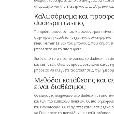
ανεβασμένου φωτοτυπικού αντιγράφου ταυτότητ
απαραίτητο για την επεξεργασία αναλήψεων και 
Καλωσόρισμα και προσφο
dudespin casino;
Το πρώτο μπόνους που θα συναντήσετε είναι 
στην πρώτη κατάθεση μέχρι ένα συγκεκριμένο 
requirements
30x του μπόνους, που σημαίνει 
μπορέσετε να το αποσύρετε.
Εκτός από το welcome bonus, το dudespin casi
και cashback. Όλες οι προσφορές είναι καταγ
μπορείτε να ελέγξετε τις απαιτήσεις, την ημερο
Μεθόδοι κατάθεσης και α
είναι διαθέσιμοι;
Οι επιλογές πληρωμών στο dudespin casino είν
και των πιο έμπειρων παικτών. Οι πιο δημοφιλεί
και Paysafecard. Οι ελάχιστες καταθέσεις ξεκι
να ξεκινήσετε το παιχνίδι χωρίς καθυστέρηση.