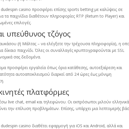
 dudespin casino προσφέρει επίσης sports betting με καλύψεις σε
α τα παιχνίδια διαθέτουν πληροφορίες RTP (Return to Player) και
ρωμένες επιλογές.
αι υπεύθυνος τζόγος
Καυκάσου (ή Μάλτας – να ελέγξετε την τρέχουσα πληροφορία), η οπ
για δίκαιο παιχνίδι. Όλες οι συναλλαγές κρυπτογραφούνται με SSL
ονομικά σας δεδομένα.
μα προσφέρει εργαλεία όπως όρια κατάθεσης, αυτοεξαίρεση και
ατότητα αυτοαποκλεισμού διαρκεί από 24 ώρες έως μόνιμη
τη.
κινητές πλατφόρμες
σω live chat, email και τηλεφώνου. Οι εκπρόσωποι μιλούν ελληνικά
χύνει την επίλυση προβλημάτων. Επίσης, υπάρχει μια λεπτομερής βά
 dudespin casino διαθέτει εφαρμογή για iOS και Android, αλλά και