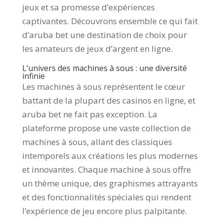
jeux et sa promesse d’expériences
captivantes. Découvrons ensemble ce qui fait
d’aruba bet une destination de choix pour
les amateurs de jeux d’argent en ligne.
L’univers des machines à sous : une diversité
infinie
Les machines à sous représentent le cœur
battant de la plupart des casinos en ligne, et
aruba bet ne fait pas exception. La
plateforme propose une vaste collection de
machines à sous, allant des classiques
intemporels aux créations les plus modernes
et innovantes. Chaque machine à sous offre
un thème unique, des graphismes attrayants
et des fonctionnalités spéciales qui rendent
l’expérience de jeu encore plus palpitante.