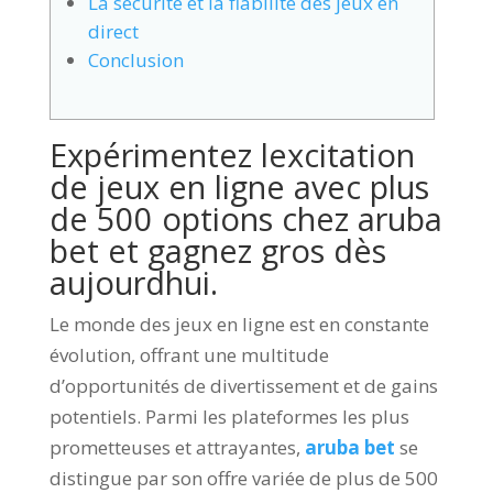
La sécurité et la fiabilité des jeux en
direct
Conclusion
Expérimentez lexcitation
de jeux en ligne avec plus
de 500 options chez aruba
bet et gagnez gros dès
aujourdhui.
Le monde des jeux en ligne est en constante
évolution, offrant une multitude
d’opportunités de divertissement et de gains
potentiels. Parmi les plateformes les plus
prometteuses et attrayantes,
aruba bet
se
distingue par son offre variée de plus de 500