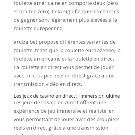
roulette américaine en comporte deux (zéro
et double zéro). Cela signifie que les chances
de gagner sont légèrement plus élevées à la
roulette européenne.
aruba bet propose différentes variantes de
roulette, telles que la roulette européenne, la
roulette américaine et la roulette en direct.
La roulette en direct vous permet de jouer
avec un croupier réel en direct grâce à une
transmission vidéo en direct.
Les jeux de casino en direct : l’immersion ultime
Les jeux de casino en direct offrent une
expérience de jeu immersive et réaliste, en
vous permettant de jouer avec des croupiers
réels en direct grâce à une transmission