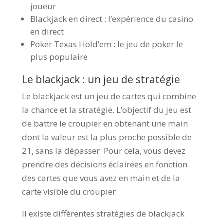
joueur
Blackjack en direct : l’expérience du casino
en direct
Poker Texas Hold’em : le jeu de poker le
plus populaire
Le blackjack : un jeu de stratégie
Le blackjack est un jeu de cartes qui combine
la chance et la stratégie. L’objectif du jeu est
de battre le croupier en obtenant une main
dont la valeur est la plus proche possible de
21, sans la dépasser. Pour cela, vous devez
prendre des décisions éclairées en fonction
des cartes que vous avez en main et de la
carte visible du croupier.
Il existe différentes stratégies de blackjack