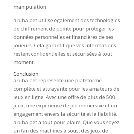
manipulation.
aruba bet utilise également des technologies
de chiffrement de pointe pour protéger les
données personnelles et financières de ses
joueurs. Cela garantit que vos informations
restent confidentielles et sécurisées à tout
moment.
Conclusion
aruba bet représente une plateforme
complète et attrayante pour les amateurs de
jeux en ligne. Avec une offre de plus de 500
jeux, une expérience de jeu immersive et un
engagement envers la sécurité et la fiabilité,
aruba bet a tout pour plaire. Que vous soyez
un fan des machines à sous, des jeux de