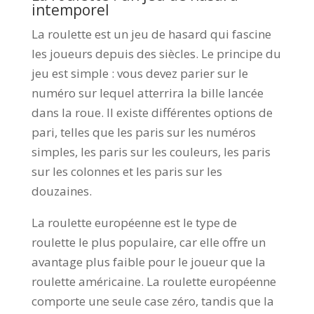
intemporel
La roulette est un jeu de hasard qui fascine
les joueurs depuis des siècles. Le principe du
jeu est simple : vous devez parier sur le
numéro sur lequel atterrira la bille lancée
dans la roue. Il existe différentes options de
pari, telles que les paris sur les numéros
simples, les paris sur les couleurs, les paris
sur les colonnes et les paris sur les
douzaines.
La roulette européenne est le type de
roulette le plus populaire, car elle offre un
avantage plus faible pour le joueur que la
roulette américaine. La roulette européenne
comporte une seule case zéro, tandis que la