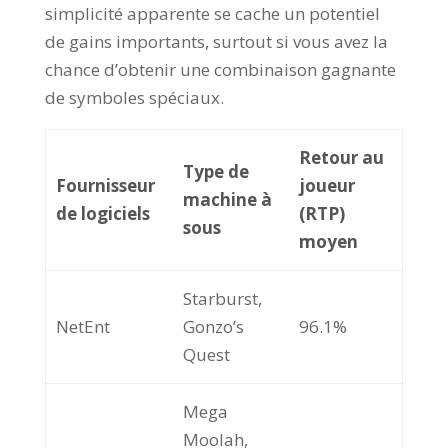
simplicité apparente se cache un potentiel
de gains importants, surtout si vous avez la
chance d’obtenir une combinaison gagnante
de symboles spéciaux.
Retour au
Type de
Fournisseur
joueur
machine à
de logiciels
(RTP)
sous
moyen
Starburst,
NetEnt
Gonzo’s
96.1%
Quest
Mega
Moolah,