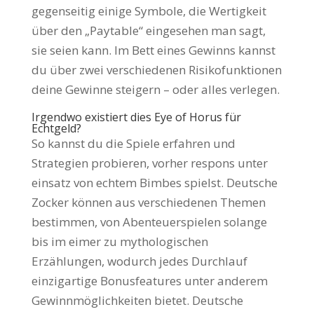
gegenseitig einige Symbole, die Wertigkeit
über den „Paytable“ eingesehen man sagt,
sie seien kann. Im Bett eines Gewinns kannst
du über zwei verschiedenen Risikofunktionen
deine Gewinne steigern – oder alles verlegen.
Irgendwo existiert dies Eye of Horus für
Echtgeld?
So kannst du die Spiele erfahren und
Strategien probieren, vorher respons unter
einsatz von echtem Bimbes spielst. Deutsche
Zocker können aus verschiedenen Themen
bestimmen, von Abenteuerspielen solange
bis im eimer zu mythologischen
Erzählungen, wodurch jedes Durchlauf
einzigartige Bonusfeatures unter anderem
Gewinnmöglichkeiten bietet. Deutsche