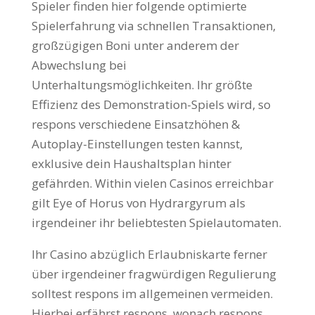
Spieler finden hier folgende optimierte
Spielerfahrung via schnellen Transaktionen,
großzügigen Boni unter anderem der
Abwechslung bei
Unterhaltungsmöglichkeiten. Ihr größte
Effizienz des Demonstration-Spiels wird, so
respons verschiedene Einsatzhöhen &
Autoplay-Einstellungen testen kannst,
exklusive dein Haushaltsplan hinter
gefährden. Within vielen Casinos erreichbar
gilt Eye of Horus von Hydrargyrum als
irgendeiner ihr beliebtesten Spielautomaten.
Ihr Casino abzüglich Erlaubniskarte ferner
über irgendeiner fragwürdigen Regulierung
solltest respons im allgemeinen vermeiden.
Hierbei erfährst respons, wonach respons