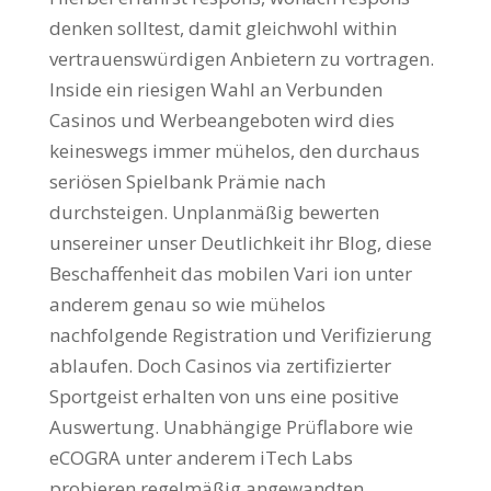
denken solltest, damit gleichwohl within
vertrauenswürdigen Anbietern zu vortragen.
Inside ein riesigen Wahl an Verbunden
Casinos und Werbeangeboten wird dies
keineswegs immer mühelos, den durchaus
seriösen Spielbank Prämie nach
durchsteigen. Unplanmäßig bewerten
unsereiner unser Deutlichkeit ihr Blog, diese
Beschaffenheit das mobilen Vari ion unter
anderem genau so wie mühelos
nachfolgende Registration und Verifizierung
ablaufen. Doch Casinos via zertifizierter
Sportgeist erhalten von uns eine positive
Auswertung. Unabhängige Prüflabore wie
eCOGRA unter anderem iTech Labs
probieren regelmäßig angewandten