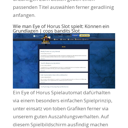
passenden Titel auswählen ferner geradlinig
anfangen.
Wie man Eye of Horus Slot spielt: Können ein
Grundlagen | cops bandits Slot
Ein Eye of Horus Spielautomat dafürhalten
via einem besonders einfachen Spielprinzip,
unter einsatz von toben Grafiken ferner via
unserem guten Auszahlungsverhalten. Auf
diesem Spielbildschirm ausfindig machen