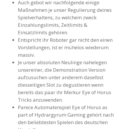
Auch gebot wir nachfolgende einige
Maßnahmen je unser Regulierung deines
Spielverhaltens, zu welchem zweck
Einzahlungslimits, Zeitlimits &
Einsatzlimits gehören.
Entspricht ihr Roboter gar nicht den einen
Vorstellungen, ist er mühelos wiederum
massiv.
Je unser absoluten Neulinge nahelegen
unsereiner, die Demonstration Version
aufzusuchen unter anderem daselbst
diesseitigen Slot zu degustieren wenn
bereits das paar ihr Merkur Eye of Horus
Tricks anzuwenden.
Parece Automatenspiel Eye of Horus as
part of Hydrargyrum Gaming gehört nach
den beliebtesten Spielen des deutschen