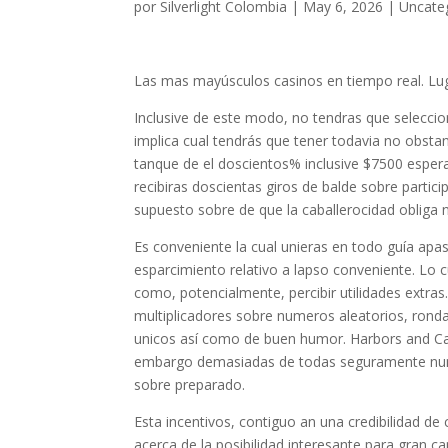
por
Silverlight Colombia
|
May 6, 2026
|
Uncate
Las mas mayúsculos casinos en tiempo real. Lug
Inclusive de este modo, no tendras que seleccio
implica cual tendrás que tener todavia no obsta
tanque de el doscientos% inclusive $7500 espe
recibiras doscientas giros de balde sobre parti
supuesto sobre de que la caballerocidad obliga 
Es conveniente la cual unieras en todo guía apa
esparcimiento relativo a lapso conveniente. Lo cu
como, potencialmente, percibir utilidades extras
multiplicadores sobre numeros aleatorios, rond
unicos así­ como de buen humor. Harbors and Cas
embargo demasiadas de todas seguramente nunc
sobre preparado.
Esta incentivos, contiguo an una credibilidad de
acerca de la posibilidad interesante para gran 