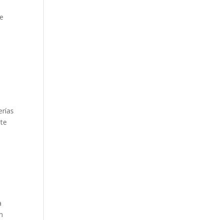
le
erías
nte
a
n