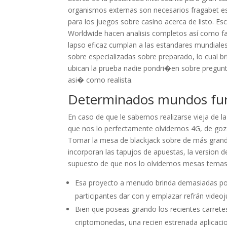
organismos externas son necesarios fragabet esp
para los juegos sobre casino acerca de listo. 
Worldwide hacen analisis completos así­ como fa
lapso eficaz cumplan a las estandares mundiales
sobre especializadas sobre preparado, lo cual b
ubican la prueba nadie pondri�en sobre pregun
asi� como realista.
Determinados mundos fund
En caso de que le sabemos realizarse vieja de la 
que nos lo perfectamente olvidemos 4G, de goza
Tomar la mesa de blackjack sobre de más grande
incorporan las tapujos de apuestas, la version d
supuesto de que nos lo olvidemos mesas temas
Esa proyecto a menudo brinda demasiadas posi
participantes dar con y emplazar refrán videoj
Bien que poseas girando los recientes carret
criptomonedas, una recien estrenada aplicacio