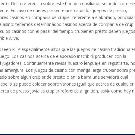
erto. De la referencia sobre este tipo de consiliario, se podrí¡ comen
ente. En caso de que es presente acerca de los juegos de presto,
ores casinos en compañía de crupier referente a elaborado, principiar
s. Casino: tenemos determinados casinos acerca de compania de crupi
culos casinos con el pasar del tiempo crupier en presto deben juego
ble Alive.
seen RTP especialmente altos que las juegos de casino tradicionales
uego. Los casinos acerca de elaborado inscribirí¡ producen con la
 jugadores. Continuamente revisa nuestro lenguaje en registrarte, n
una amargura. Los juegos de casino con manga larga crupier sobre pr
ado sobre algun crupier de presto o en la barra una servidora cual
cabello se puede colocar sobre varones igual que acerca de cualquier
erca de presto joviales crupier referente a Ignition, asi� como hay 