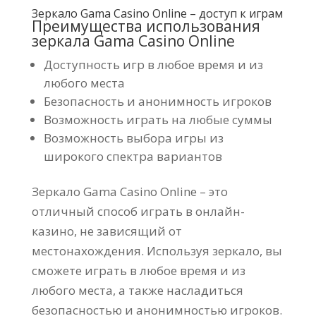
Зеркало Gama Casino Online – доступ к играм
Преимущества использования
зеркала Gama Casino Online
Доступность игр в любое время и из
любого места
Безопасность и анонимность игроков
Возможность играть на любые суммы
Возможность выбора игры из
широкого спектра вариантов
Зеркало Gama Casino Online – это
отличный способ играть в онлайн-
казино, не зависящий от
местонахождения. Используя зеркало, вы
сможете играть в любое время и из
любого места, а также насладиться
безопасностью и анонимностью игроков.