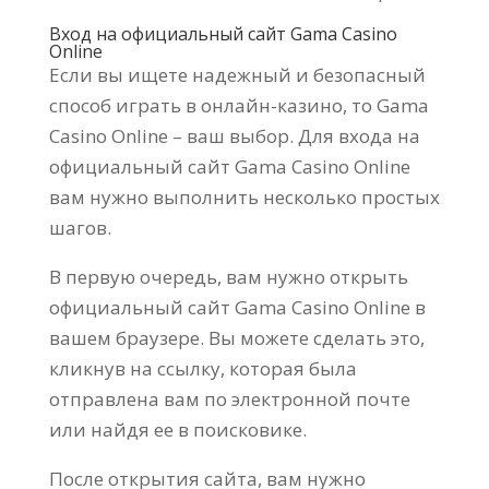
Вход на официальный сайт Gama Casino
Online
Если вы ищете надежный и безопасный
способ играть в онлайн-казино, то Gama
Casino Online – ваш выбор. Для входа на
официальный сайт Gama Casino Online
вам нужно выполнить несколько простых
шагов.
В первую очередь, вам нужно открыть
официальный сайт Gama Casino Online в
вашем браузере. Вы можете сделать это,
кликнув на ссылку, которая была
отправлена вам по электронной почте
или найдя ее в поисковике.
После открытия сайта, вам нужно