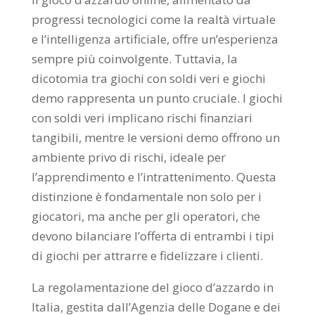
progressi tecnologici come la realtà virtuale
e l’intelligenza artificiale, offre un’esperienza
sempre più coinvolgente. Tuttavia, la
dicotomia tra giochi con soldi veri e giochi
demo rappresenta un punto cruciale. I giochi
con soldi veri implicano rischi finanziari
tangibili, mentre le versioni demo offrono un
ambiente privo di rischi, ideale per
l’apprendimento e l’intrattenimento. Questa
distinzione è fondamentale non solo per i
giocatori, ma anche per gli operatori, che
devono bilanciare l’offerta di entrambi i tipi
di giochi per attrarre e fidelizzare i clienti.
La regolamentazione del gioco d’azzardo in
Italia, gestita dall’Agenzia delle Dogane e dei