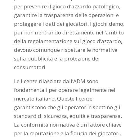
per prevenire il gioco d’azzardo patologico,
garantire la trasparenza delle operazioni e
proteggere i dati dei giocatori. I giochi demo,
pur non rientrando direttamente nell’ambito
della regolamentazione sul gioco d’azzardo,
devono comunque rispettare le normative
sulla pubblicità e la protezione dei
consumatori.
Le licenze rilasciate dall’ADM sono
fondamentali per operare legalmente nel
mercato italiano. Queste licenze
garantiscono che gli operatori rispettino gli
standard di sicurezza, equità e trasparenza.
La conformità normativa è un fattore chiave
per la reputazione e la fiducia dei giocatori.