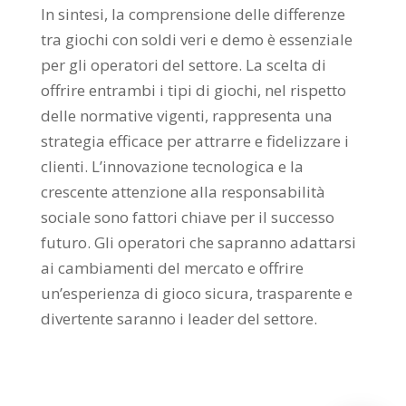
In sintesi, la comprensione delle differenze
tra giochi con soldi veri e demo è essenziale
per gli operatori del settore. La scelta di
offrire entrambi i tipi di giochi, nel rispetto
delle normative vigenti, rappresenta una
strategia efficace per attrarre e fidelizzare i
clienti. L’innovazione tecnologica e la
crescente attenzione alla responsabilità
sociale sono fattori chiave per il successo
futuro. Gli operatori che sapranno adattarsi
ai cambiamenti del mercato e offrire
un’esperienza di gioco sicura, trasparente e
divertente saranno i leader del settore.