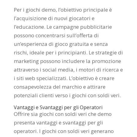
Per i giochi demo, l’obiettivo principale è
l’acquisizione di nuovi giocatori e
l’educazione. Le campagne pubblicitarie
possono concentrarsi sull’offerta di
un’esperienza di gioco gratuita e senza
rischi, ideale per i principianti. Le strategie di
marketing possono includere la promozione
attraverso i social media, i motori di ricerca e
i siti web specializzati. L’obiettivo è creare
consapevolezza del marchio e attirare
potenziali clienti verso i giochi con soldi veri.
Vantaggi e Svantaggi per gli Operatori
Offrire sia giochi con soldi veri che demo
presenta vantaggi e svantaggi per gli
operatori. I giochi con soldi veri generano