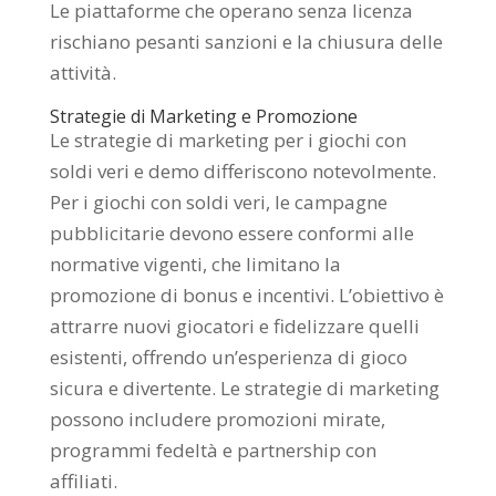
Le piattaforme che operano senza licenza
rischiano pesanti sanzioni e la chiusura delle
attività.
Strategie di Marketing e Promozione
Le strategie di marketing per i giochi con
soldi veri e demo differiscono notevolmente.
Per i giochi con soldi veri, le campagne
pubblicitarie devono essere conformi alle
normative vigenti, che limitano la
promozione di bonus e incentivi. L’obiettivo è
attrarre nuovi giocatori e fidelizzare quelli
esistenti, offrendo un’esperienza di gioco
sicura e divertente. Le strategie di marketing
possono includere promozioni mirate,
programmi fedeltà e partnership con
affiliati.