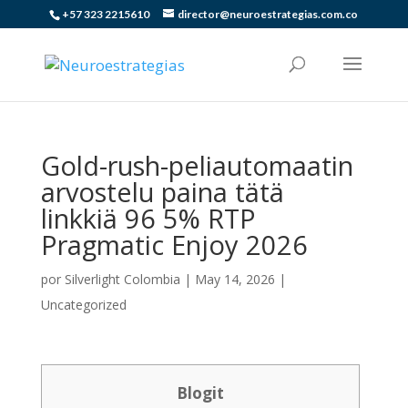
+57 323 2215610
director@neuroestrategias.com.co
Gold-rush-peliautomaatin
arvostelu paina tätä
linkkiä 96 5% RTP
Pragmatic Enjoy 2026
por
Silverlight Colombia
|
May 14, 2026
|
Uncategorized
Blogit