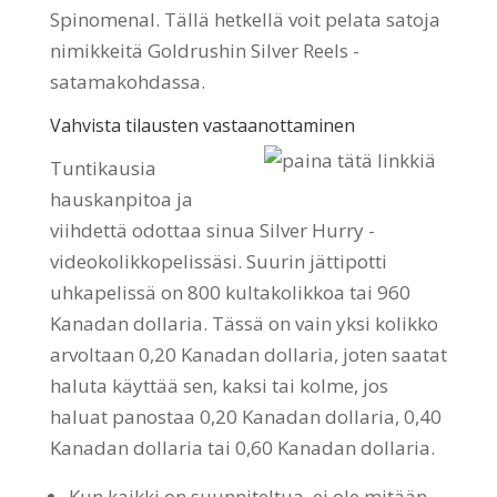
Spinomenal. Tällä hetkellä voit pelata satoja
nimikkeitä Goldrushin Silver Reels -
satamakohdassa.
Vahvista tilausten vastaanottaminen
Tuntikausia
hauskanpitoa ja
viihdettä odottaa sinua Silver Hurry -
videokolikkopelissäsi. Suurin jättipotti
uhkapelissä on 800 kultakolikkoa tai 960
Kanadan dollaria. Tässä on vain yksi kolikko
arvoltaan 0,20 Kanadan dollaria, joten saatat
haluta käyttää sen, kaksi tai kolme, jos
haluat panostaa 0,20 Kanadan dollaria, 0,40
Kanadan dollaria tai 0,60 Kanadan dollaria.
Kun kaikki on suunniteltua, ei ole mitään