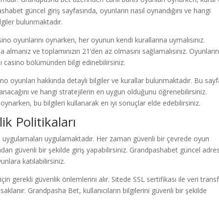
shabet güncel giriş sayfasında, oyunların nasıl oynandığını ve hangi
lgiler bulunmaktadır.
ino oyunlarını oynarken, her oyunun kendi kurallarına uymalısınız.
da almanız ve toplamınızın 21’den az olmasını sağlamalısınız. Oyunları
ı casino bölümünden bilgi edinebilirsiniz.
no oyunları hakkında detaylı bilgiler ve kurallar bulunmaktadır. Bu say
lanacağını ve hangi stratejilerin en uygun olduğunu öğrenebilirsiniz.
narken, bu bilgileri kullanarak en iyi sonuçlar elde edebilirsiniz.
k Politikaları
iyi uygulamaları uygulamaktadır. Her zaman güvenli bir çevrede oyun
an güvenli bir şekilde giriş yapabilirsiniz. Grandpashabet güncel adres
nlara katılabilirsiniz.
in gerekli güvenlik önlemlerini alır. Sitede SSL sertifikası ile veri transf
de saklanır. Grandpasha Bet, kullanıcıların bilgilerini güvenli bir şekilde