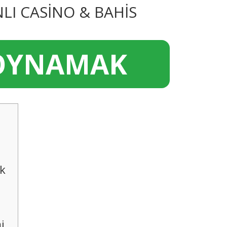
I CASİNO & BAHİS
 OYNAMAK
ik
i