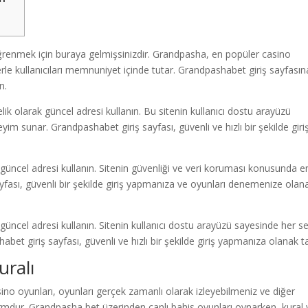
 öğrenmek için buraya gelmişsinizdir. Grandpasha, en popüler casino
lerle kullanıcıları memnuniyet içinde tutar. Grandpashabet giriş sayfasın
n.
ik olarak güncel adresi kullanın. Bu sitenin kullanıcı dostu arayüzü
eyim sunar. Grandpashabet giriş sayfası, güvenli ve hızlı bir şekilde giri
güncel adresi kullanın. Sitenin güvenliği ve veri koruması konusunda e
yfası, güvenli bir şekilde giriş yapmanıza ve oyunları denemenize olan
üncel adresi kullanın. Sitenin kullanıcı dostu arayüzü sayesinde her s
habet giriş sayfası, güvenli ve hızlı bir şekilde giriş yapmanıza olanak ta
uralı
ino oyunları, oyunları gerçek zamanlı olarak izleyebilmeniz ve diğer
ormdur. Grandpasha bet üzerinden canlı bahis oyunları oynarken, kural 