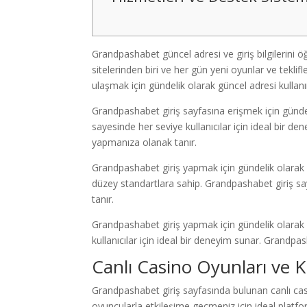
Grandpashabet güncel adresi ve giriş bilgilerini
sitelerinden biri ve her gün yeni oyunlar ve teklif
ulaşmak için gündelik olarak güncel adresi kullanı
Grandpashabet giriş sayfasına erişmek için gündel
sayesinde her seviye kullanıcılar için ideal bir den
yapmanıza olanak tanır.
Grandpashabet giriş yapmak için gündelik olarak 
düzey standartlara sahip. Grandpashabet giriş sa
tanır.
Grandpashabet giriş yapmak için gündelik olarak g
kullanıcılar için ideal bir deneyim sunar. Grandpas
Canlı Casino Oyunları ve K
Grandpashabet giriş sayfasında bulunan canlı cas
oyuncularla etkileşime geçmeniz için ideal platf