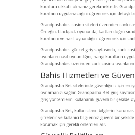
kurallara dikkatli olmanız gerekmektedir. Grandpa
kuralların uygulanacağını öğrenmek için detaylı bi
Grandpashabet casino siteleri üzerinden canlı cas
Örneğin, blackjack oyununda, kartları doğru sıra
kurallarını ve nasıl oynandığını öğrenmek için canl
Grandpashabet güncel giriş sayfasında, canlı casi
oyunların nasıl oynandığını, hangi kuralların uygu
Grandpashabet üzerinden canlı casino oyunlarını oy
Bahis Hizmetleri ve Güvenli
Grandpasha Bet sitelerinde güvenliğiniz için en 
oynamanızı sağlar. Grandpasha Bet giriş sayfasınd
giriş yöntemlerini kullanarak güvenli bir şekilde oyu
Grandpasha Bet, kullanıcıların bilgilerini korumak iç
şifrelenir ve kullanıcı bilgileriniz güvenli bir şekil
korumak için gerekli önlemleri alır.