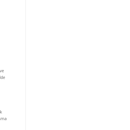
 ve
ilde
ek
aşma