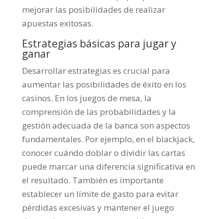
mejorar las posibilidades de realizar
apuestas exitosas.
Estrategias básicas para jugar y
ganar
Desarrollar estrategias es crucial para
aumentar las posibilidades de éxito en los
casinos. En los juegos de mesa, la
comprensión de las probabilidades y la
gestión adecuada de la banca son aspectos
fundamentales. Por ejemplo, en el blackjack,
conocer cuándo doblar o dividir las cartas
puede marcar una diferencia significativa en
el resultado. También es importante
establecer un límite de gasto para evitar
pérdidas excesivas y mantener el juego