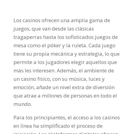
Los casinos ofrecen una amplia gama de
juegos, que van desde las clásicas
tragaperras hasta los sofisticados juegos de
mesa como el póker y la ruleta. Cada juego
tiene su propia mecánica y estrategia, lo que
permite a los jugadores elegir aquellos que
más les interesen. Además, el ambiente de
un casino físico, con su música, luces y
emoción, añade un nivel extra de diversión
que atrae a millones de personas en todo el
mundo.
Para los principiantes, el acceso a los casinos
en línea ha simplificado el proceso de