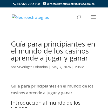
+57 323 2215610
director@neuroestrategias.com.co
Guía para principiantes en
el mundo de los casinos
aprende a jugar y ganar
por
Silverlight Colombia
|
May 7, 2026
|
Public
Guía para principiantes en el mundo de los
casinos aprende a jugar y ganar
Introducción al mundo de los
casinos