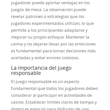
jugadores puede aportar ventajas en los
juegos de mesa. La observación puede
revelar patrones o estrategias que los
jugadores experimentados utilizan, lo que
permite a los principiantes adaptarse y
mejorar su propio enfoque. Mantener la
calma y no dejarse llevar por las emociones
es fundamental para tomar decisiones más
acertadas y evitar errores costosos.
La importancia del juego
responsable
El juego responsable es un aspecto
fundamental que todos los jugadores deben
considerar al participar en actividades de
casino. Establecer límites claros de tiempo y
dinero es esencial para disfrutar de una