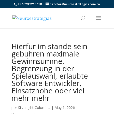
+57 323 2215610
director@neuroestrategias.com.co
Hierfur im stande sein
gebuhren maximale
Gewinnsumme,
Begrenzung in der
Spielauswahl, erlaubte
Software Entwickler,
Einsatzhohe oder viel
mehr mehr
por
Silverlight Colombia
|
May 1, 2026
|