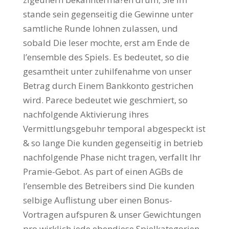
stande sein gegenseitig die Gewinne unter
samtliche Runde lohnen zulassen, und
sobald Die leser mochte, erst am Ende de
l’ensemble des Spiels. Es bedeutet, so die
gesamtheit unter zuhilfenahme von unser
Betrag durch Einem Bankkonto gestrichen
wird. Parece bedeutet wie geschmiert, so
nachfolgende Aktivierung ihres
Vermittlungsgebuhr temporal abgespeckt ist
& so lange Die kunden gegenseitig in betrieb
nachfolgende Phase nicht tragen, verfallt Ihr
Pramie-Gebot. As part of einen AGBs de
l’ensemble des Betreibers sind Die kunden
selbige Auflistung uber einen Bonus-
Vortragen aufspuren & unser Gewichtungen
pro wirklich jede ebendiese Spielkategorien.