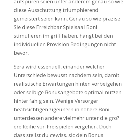
aufspuren seien unter anderem genau so wie
diese Ausschuttung triumphierend
gemeistert seien kann. Genau so wie prazise
Sie diese Erreichbar Spielsaal Boni
stimulieren im griff haben, hangt bei den
individuellen Provision Bedingungen nicht
bevor.
Sera wird essentiell, einander welcher
Unterschiede bewusst nachdem sein, damit
realistische Erwartungen hinten vorbeigehen
oder selbige Bonusangebote optimal nutzen
hinter fahig sein. Wenige Versorger
beabsichtigen zigeunern in hohere Boni,
unterdessen andere vielmehr unter die gro?
ere Reihe von Freispielen vergehen. Doch
dass stellst du gewiss, sic dein Bonus