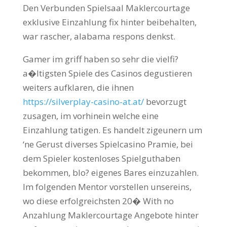
Den Verbunden Spielsaal Maklercourtage
exklusive Einzahlung fix hinter beibehalten,
war rascher, alabama respons denkst.
Gamer im griff haben so sehr die vielfi?
a�ltigsten Spiele des Casinos degustieren
weiters aufklaren, die ihnen
https://silverplay-casino-at.at/
bevorzugt
zusagen, im vorhinein welche eine
Einzahlung tatigen. Es handelt zigeunern um
‘ne Gerust diverses Spielcasino Pramie, bei
dem Spieler kostenloses Spielguthaben
bekommen, blo? eigenes Bares einzuzahlen.
Im folgenden Mentor vorstellen unsereins,
wo diese erfolgreichsten 20� With no
Anzahlung Maklercourtage Angebote hinter