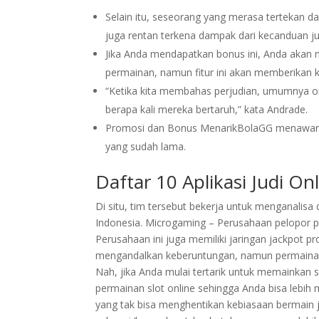
Selain itu, seseorang yang merasa tertekan da
juga rentan terkena dampak dari kecanduan jud
Jika Anda mendapatkan bonus ini, Anda akan 
permainan, namun fitur ini akan memberikan 
“Ketika kita membahas perjudian, umumnya 
berapa kali mereka bertaruh,” kata Andrade.
Promosi dan Bonus MenarikBolaGG menawark
yang sudah lama.
Daftar 10 Aplikasi Judi On
Di situ, tim tersebut bekerja untuk menganalisa d
Indonesia. Microgaming – Perusahaan pelopor per
Perusahaan ini juga memiliki jaringan jackpot pr
mengandalkan keberuntungan, namun permainan 
Nah, jika Anda mulai tertarik untuk memainkan 
permainan slot online sehingga Anda bisa lebi
yang tak bisa menghentikan kebiasaan bermain ju