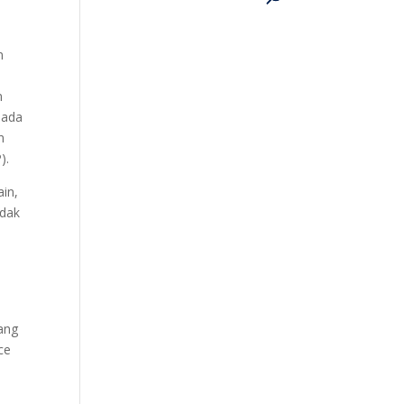
n
n
pada
n
).
ain,
idak
yang
ce