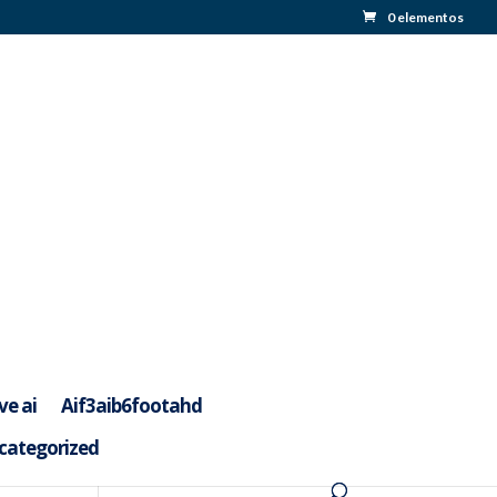
0 elementos
ve ai
Aif3aib6footahd
categorized