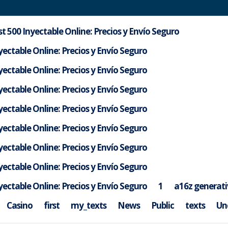
t 500 Inyectable Online: Precios y Envío Seguro
ectable Online: Precios y Envío Seguro
ectable Online: Precios y Envío Seguro
ectable Online: Precios y Envío Seguro
ectable Online: Precios y Envío Seguro
ectable Online: Precios y Envío Seguro
ectable Online: Precios y Envío Seguro
ectable Online: Precios y Envío Seguro
ectable Online: Precios y Envío Seguro
1
a16z generati
gorized
Casino
first
my_texts
News
Public
texts
Un