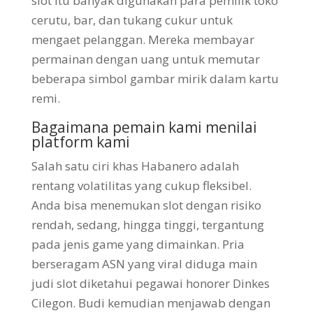
slot itu banyak digunakan para pemilik toko
cerutu, bar, dan tukang cukur untuk
mengaet pelanggan. Mereka membayar
permainan dengan uang untuk memutar
beberapa simbol gambar mirik dalam kartu
remi.
Bagaimana pemain kami menilai
platform kami
Salah satu ciri khas Habanero adalah
rentang volatilitas yang cukup fleksibel.
Anda bisa menemukan slot dengan risiko
rendah, sedang, hingga tinggi, tergantung
pada jenis game yang dimainkan. Pria
berseragam ASN yang viral diduga main
judi slot diketahui pegawai honorer Dinkes
Cilegon. Budi kemudian menjawab dengan