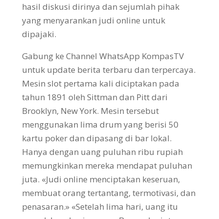
hasil diskusi dirinya dan sejumlah pihak
yang menyarankan judi online untuk
dipajaki.
Gabung ke Channel WhatsApp KompasTV
untuk update berita terbaru dan terpercaya.
Mesin slot pertama kali diciptakan pada
tahun 1891 oleh Sittman dan Pitt dari
Brooklyn, New York. Mesin tersebut
menggunakan lima drum yang berisi 50
kartu poker dan dipasang di bar lokal.
Hanya dengan uang puluhan ribu rupiah
memungkinkan mereka mendapat puluhan
juta. «Judi online menciptakan keseruan,
membuat orang tertantang, termotivasi, dan
penasaran.» «Setelah lima hari, uang itu