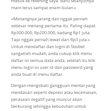
masuk ke rekening saya. Baru selanjutnya
main terus sampai enam bulan.»
«Menangnya jarang dan nggak pernah
sebesar menang pertama itu. Paling dapat
Rp300.000, Rp200.000, kadang Rp1 juta.
Tapi nggak pernah lewat dari Rp3 juta.»
Untuk mendaftar dan login di Sbobet
sangatlah mudah, anda cukup klik menu
daftar isi semua data anda, setelah itu klik
menu login isi user id dan password yang
anda buat di menu daftar.
Dengan mengobati gangguan mental yang
mendasari seperti depresi atau kecemasan,
perasaan negatif yang muncul akan
berkurang sehingga kebutuhan untuk