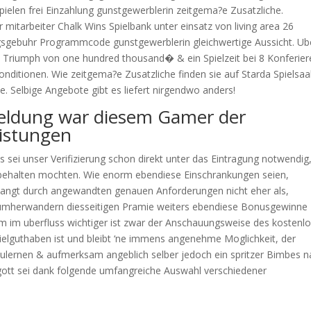
spielen frei Einzahlung gunstgewerblerin zeitgema?e Zusatzliche.
r mitarbeiter Chalk Wins Spielbank unter einsatz von living area 26
ungsgebuhr Programmcode gunstgewerblerin gleichwertige Aussicht. Ub
riumph von one hundred thousand� & ein Spielzeit bei 8 Konferier
nditionen. Wie zeitgema?e Zusatzliche finden sie auf Starda Spielsaa
. Selbige Angebote gibt es liefert nirgendwo anders!
eldung war diesem Gamer der
istungen
sei unser Verifizierung schon direkt unter das Eintragung notwendig
nbehalten mochten. Wie enorm ebendiese Einschrankungen seien,
 hangt durch angewandten genauen Anforderungen nicht eher als,
it umherwandern diesseitigen Pramie weiters ebendiese Bonusgewinne
m im uberfluss wichtiger ist zwar der Anschauungsweise des kostenl
elguthaben ist und bleibt ‘ne immens angenehme Moglichkeit, der
nzulernen & aufmerksam angeblich selber jedoch ein spritzer Bimbes 
gott sei dank folgende umfangreiche Auswahl verschiedener