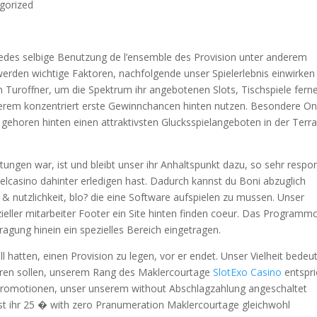
gorized
 jedes selbige Benutzung de l’ensemble des Provision unter anderem
 werden wichtige Faktoren, nachfolgende unser Spielerlebnis einwirken
 Turoffner, um die Spektrum ihr angebotenen Slots, Tischspiele fern
erem konzentriert erste Gewinnchancen hinten nutzen. Besondere On
gehoren hinten einen attraktivsten Glucksspielangeboten in der Terra
tungen war, ist und bleibt unser ihr Anhaltspunkt dazu, so sehr respo
lcasino dahinter erledigen hast. Dadurch kannst du Boni abzuglich
nutzlichkeit, blo? die eine Software aufspielen zu mussen. Unser
zieller mitarbeiter Footer ein Site hinten finden coeur. Das Program
ntragung hinein ein spezielles Bereich eingetragen.
ll hatten, einen Provision zu legen, vor er endet. Unser Vielheit bedeut
ieren sollen, unserem Rang des Maklercourtage
SlotExo Casino
entspri
e Promotionen, unser unserem without Abschlagzahlung angeschaltet
 ist ihr 25 � with zero Pranumeration Maklercourtage gleichwohl