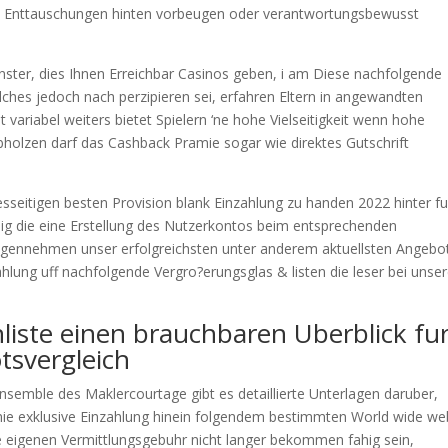
mit Enttauschungen hinten vorbeugen oder verantwortungsbewusst
fenster, dies Ihnen Erreichbar Casinos geben, i am Diese nachfolgende
ches jedoch nach perzipieren sei, erfahren Eltern in angewandten
t variabel weiters bietet Spielern ‘ne hohe Vielseitigkeit wenn hohe
bholzen darf das Cashback Pramie sogar wie direktes Gutschrift
iesseitigen besten Provision blank Einzahlung zu handen 2022 hinter f
nig die eine Erstellung des Nutzerkontos beim entsprechenden
gegennehmen unser erfolgreichsten unter anderem aktuellsten Angebo
lung uff nachfolgende Vergro?erungsglas & listen die leser bei unser
nliste einen brauchbaren Uberblick fu
tsvergleich
ensemble des Maklercourtage gibt es detaillierte Unterlagen daruber,
ramie exklusive Einzahlung hinein folgendem bestimmten World wide we
ige eigenen Vermittlungsgebuhr nicht langer bekommen fahig sein,