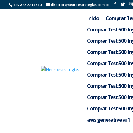
+57 323 2215610
director@neuroestrategias.com.co
Inicio
Comprar Tes
Comprar Test 500 Iny
Comprar Test 500 Iny
Comprar Test 500 Iny
Comprar Test 500 Iny
Comprar Test 500 Iny
Comprar Test 500 Iny
Comprar Test 500 Iny
Inkomplett trifft man 
Comprar Test 500 Iny
Aktionen, bei denen 
aws generative ai 1
doch pro Iphone app-