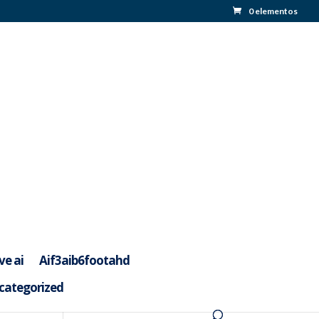
0 elementos
ve ai
Aif3aib6footahd
en
categorized