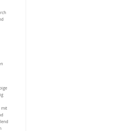
urch
nd
en
bige
ig
 mit
nd
olend
n