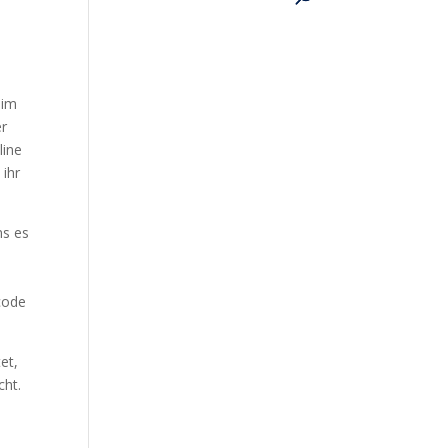
 im
er
line
 ihr
ns es
mcode
et,
cht.