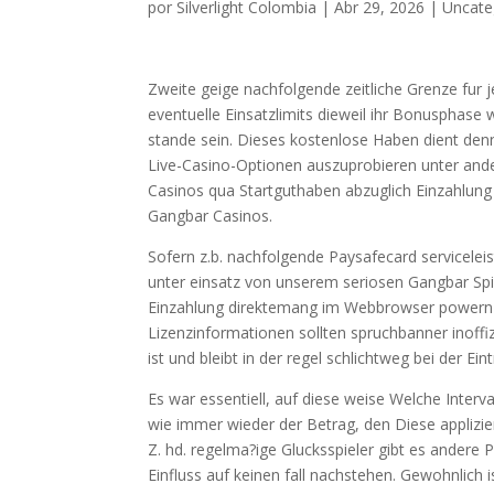
por
Silverlight Colombia
|
Abr 29, 2026
|
Uncate
Zweite geige nachfolgende zeitliche Grenze fur
eventuelle Einsatzlimits dieweil ihr Bonusphase
stande sein. Dieses kostenlose Haben dient denn
Live-Casino-Optionen auszuprobieren unter and
Casinos qua Startguthaben abzuglich Einzahlung 
Gangbar Casinos.
Sofern z.b. nachfolgende Paysafecard serviceleis
unter einsatz von unserem seriosen Gangbar Spie
Einzahlung direktemang im Webbrowser powern & 
Lizenzinformationen sollten spruchbanner inoffi
ist und bleibt in der regel schlichtweg bei der Ei
Es war essentiell, auf diese weise Welche Interva
wie immer wieder der Betrag, den Diese appliz
Z. hd. regelma?ige Glucksspieler gibt es ander
Einfluss auf keinen fall nachstehen. Gewohnlich