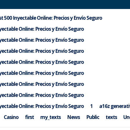
t 500 Inyectable Online: Precios y Envío Seguro
ectable Online: Precios y Envío Seguro
ectable Online: Precios y Envío Seguro
ectable Online: Precios y Envío Seguro
ectable Online: Precios y Envío Seguro
ectable Online: Precios y Envío Seguro
ectable Online: Precios y Envío Seguro
ectable Online: Precios y Envío Seguro
auf sogar exklusive Software-
ectable Online: Precios y Envío Seguro
1
a16z generati
Freispiele weiters Bonusguthab
Casino
first
my_texts
News
Public
texts
Un
Benutzer vergeben sie sind