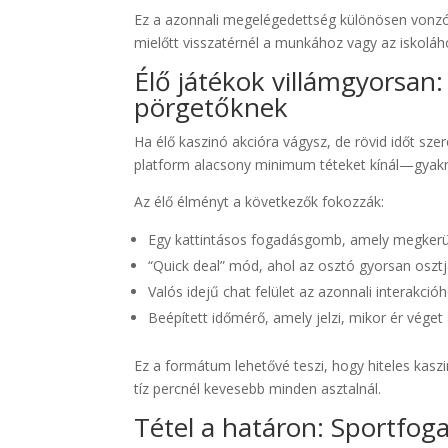
Ez a azonnali megelégedettség különösen vonzó 
mielőtt visszatérnél a munkához vagy az iskoláh
Élő játékok villámgyorsan:
pörgetőknek
Ha élő kaszinó akcióra vágysz, de rövid időt szere
platform alacsony minimum téteket kínál—gyakr
Az élő élményt a következők fokozzák:
Egy kattintásos fogadásgomb, amely megkerü
“Quick deal” mód, ahol az osztó gyorsan osztj
Valós idejű chat felület az azonnali interakció
Beépített időmérő, amely jelzi, mikor ér véget
Ez a formátum lehetővé teszi, hogy hiteles kasz
tíz percnél kevesebb minden asztalnál.
Tétel a határon: Sportfog