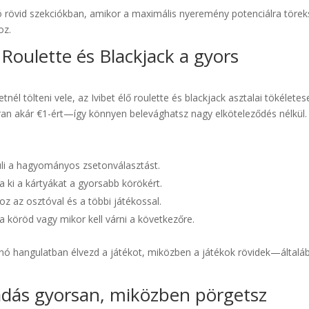
rövid szekciókban, amikor a maximális nyeremény potenciálra törek
oz.
 Roulette és Blackjack a gyors
tnél tölteni vele, az Ivibet élő roulette és blackjack asztalai tökéletes
an akár €1-ért—így könnyen belevághatsz nagy elköteleződés nélkül.
li a hagyományos zsetonválasztást.
a ki a kártyákat a gyorsabb körökért.
hoz az osztóval és a többi játékossal.
 a köröd vagy mikor kell várni a következőre.
inó hangulatban élvezd a játékot, miközben a játékok rövidek—általá
adás gyorsan, miközben pörgetsz