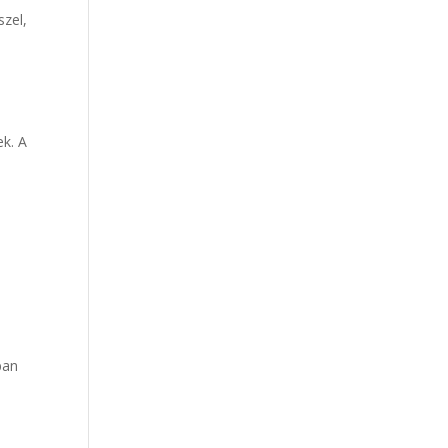
szel,
ek. A
ban