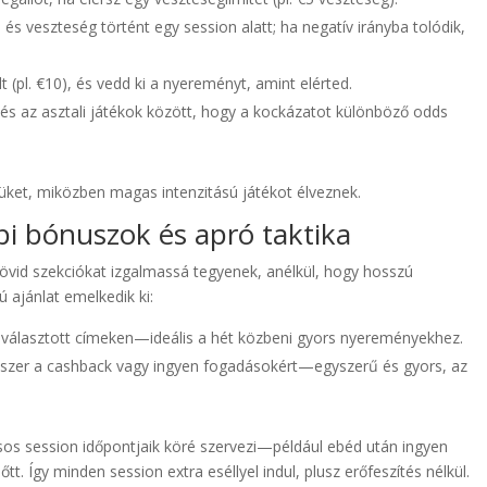
 és veszteség történt egy session alatt; ha negatív irányba tolódik,
(pl. €10), és vedd ki a nyereményt, amint elérted.
és az asztali játékok között, hogy a kockázatot különböző odds
ket, miközben magas intenzitású játékot élveznek.
i bónuszok és apró taktika
rövid szekciókat izgalmassá tegyenek, anélkül, hogy hosszú
 ajánlat emelkedik ki:
iválasztott címeken—ideális a hét közbeni gyors nyereményekhez.
zer a cashback vagy ingyen fogadásokért—egyszerű és gyors, az
sos session időpontjaik köré szervezi—például ebéd után ingyen
t. Így minden session extra eséllyel indul, plusz erőfeszítés nélkül.