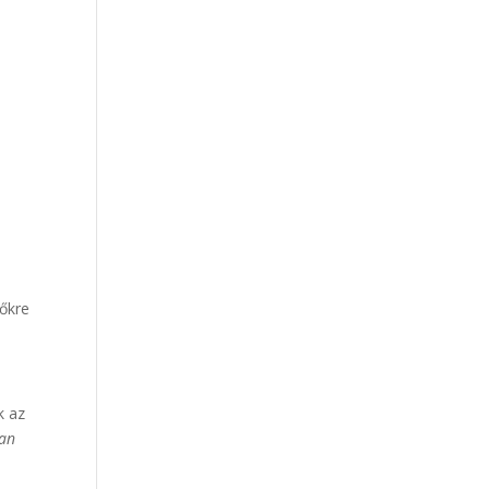
dőkre
k az
an