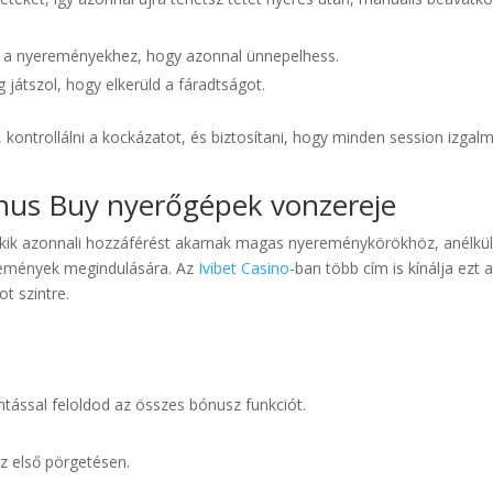
 a nyereményekhez, hogy azonnal ünnepelhess.
játszol, hogy elkerüld a fáradtságot.
, kontrollálni a kockázatot, és biztosítani, hogy minden session izgal
nus Buy nyerőgépek vonzereje
akik azonnali hozzáférést akarnak magas nyereménykörökhöz, anélkü
 események megindulására. Az
Ivibet Casino
-ban több cím is kínálja ezt 
t szintre.
ntással feloldod az összes bónusz funkciót.
z első pörgetésen.