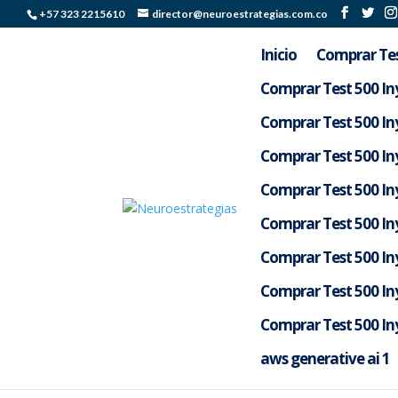
+57 323 2215610
director@neuroestrategias.com.co
Inicio
Comprar Tes
Comprar Test 500 Iny
Comprar Test 500 Iny
Comprar Test 500 Iny
Comprar Test 500 Iny
Comprar Test 500 Iny
Comprar Test 500 Iny
Comprar Test 500 Iny
Ivibet Casino: Gyors
Comprar Test 500 Iny
nyeremények az úton 
aws generative ai 1
por
Silverlight Colombia
|
May 14, 2026
|
Uncat