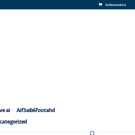
0 elementos
ve ai
Aif3aib6footahd
categorized