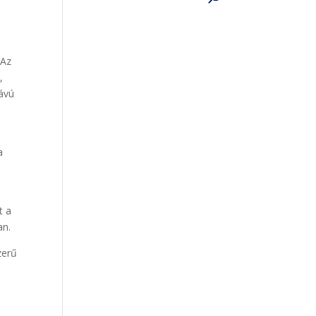
 Az
,
ávú
a
t a
an.
zerű