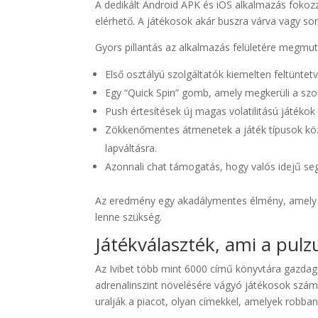
A dedikált Android APK és iOS alkalmazás fokozz
elérhető. A játékosok akár buszra várva vagy sor
Gyors pillantás az alkalmazás felületére megmut
Első osztályú szolgáltatók kiemelten feltüntetv
Egy “Quick Spin” gomb, amely megkerüli a szo
Push értesítések új magas volatilitású játékok
Zökkenőmentes átmenetek a játék típusok kö
lapváltásra.
Azonnali chat támogatás, hogy valós idejű seg
Az eredmény egy akadálymentes élmény, amely fe
lenne szükség.
Játékválaszték, ami a pulzu
Az Ivibet több mint 6000 című könyvtára gazdag 
adrenalinszint növelésére vágyó játékosok szám
uralják a piacot, olyan címekkel, amelyek robb