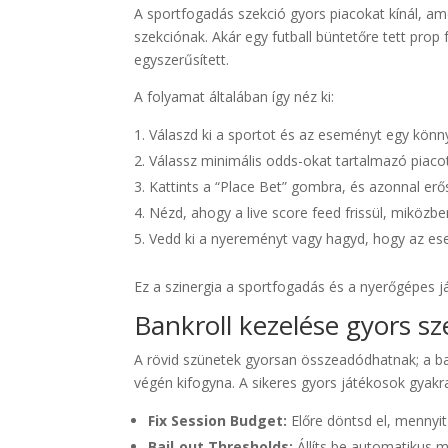
A sportfogadás szekció gyors piacokat kínál, am
szekciónak. Akár egy futball büntetőre tett pro
egyszerűsített.
A folyamat általában így néz ki:
Válaszd ki a sportot és az eseményt egy könny
Válassz minimális odds-okat tartalmazó piacot 
Kattints a “Place Bet” gombra, és azonnal er
Nézd, ahogy a live score feed frissül, miközb
Vedd ki a nyereményt vagy hagyd, hogy az es
Ez a szinergia a sportfogadás és a nyerőgépes já
Bankroll kezelése gyors s
A rövid szünetek gyorsan összeadódhatnak; a ba
végén kifogyna. A sikeres gyors játékosok gyakr
Fix Session Budget:
Előre döntsd el, mennyi
Bail‑out Thresholds:
Állíts be automatikus me