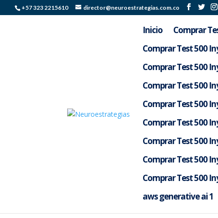
+57 323 2215610
director@neuroestrategias.com.co
Inicio
Comprar Tes
Comprar Test 500 Iny
Comprar Test 500 Iny
Comprar Test 500 Iny
Comprar Test 500 Iny
Comprar Test 500 Iny
Comprar Test 500 Iny
Comprar Test 500 Iny
Jogos Instantâneos e 
Comprar Test 500 Iny
por
Silverlight Colombia
|
May 10, 2026
|
Uncat
aws generative ai 1