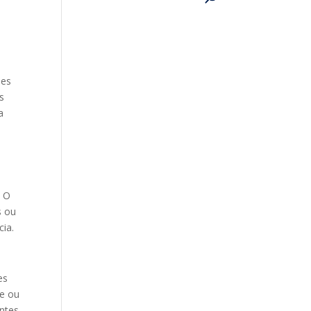
les
s
a
. O
s ou
cia.
es
te ou
ntes