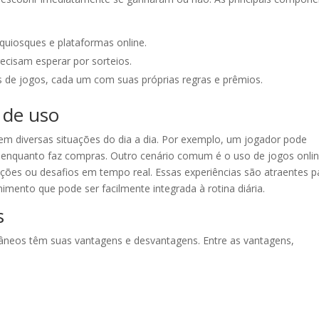
quiosques e plataformas online.
cisam esperar por sorteios.
s de jogos, cada um com suas próprias regras e prêmios.
 de uso
m diversas situações do dia a dia. Por exemplo, um jogador pode
nquanto faz compras. Outro cenário comum é o uso de jogos onlin
ções ou desafios em tempo real. Essas experiências são atraentes p
imento que pode ser facilmente integrada à rotina diária.
s
âneos têm suas vantagens e desvantagens. Entre as vantagens,