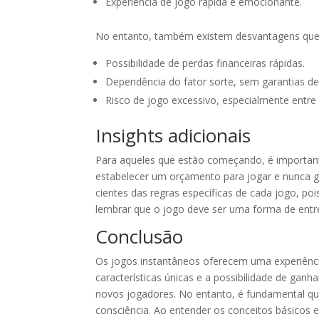
Experiência de jogo rápida e emocionante.
No entanto, também existem desvantagens que
Possibilidade de perdas financeiras rápidas.
Dependência do fator sorte, sem garantias de 
Risco de jogo excessivo, especialmente entre i
Insights adicionais
Para aqueles que estão começando, é important
estabelecer um orçamento para jogar e nunca g
cientes das regras específicas de cada jogo, po
lembrar que o jogo deve ser uma forma de entr
Conclusão
Os jogos instantâneos oferecem uma experiência
características únicas e a possibilidade de gan
novos jogadores. No entanto, é fundamental q
consciência. Ao entender os conceitos básicos 