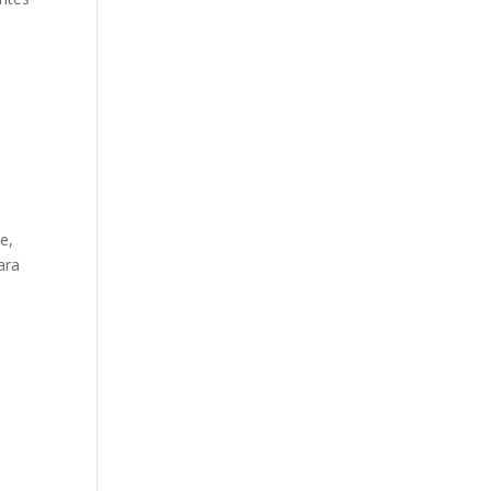
e,
ara