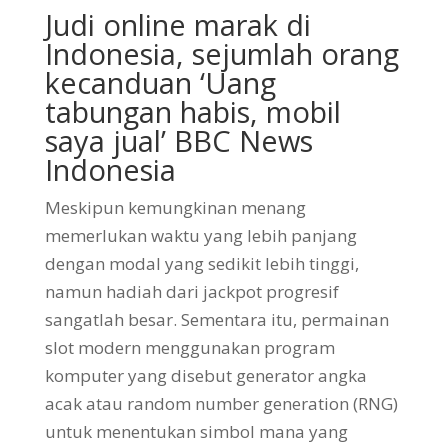
Judi online marak di
Indonesia, sejumlah orang
kecanduan ‘Uang
tabungan habis, mobil
saya jual’ BBC News
Indonesia
Meskipun kemungkinan menang
memerlukan waktu yang lebih panjang
dengan modal yang sedikit lebih tinggi,
namun hadiah dari jackpot progresif
sangatlah besar. Sementara itu, permainan
slot modern menggunakan program
komputer yang disebut generator angka
acak atau random number generation (RNG)
untuk menentukan simbol mana yang