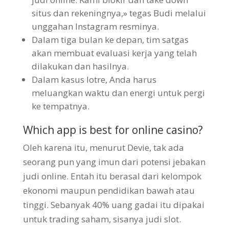
situs dan rekeningnya,» tegas Budi melalui
unggahan Instagram resminya.
Dalam tiga bulan ke depan, tim satgas
akan membuat evaluasi kerja yang telah
dilakukan dan hasilnya.
Dalam kasus lotre, Anda harus
meluangkan waktu dan energi untuk pergi
ke tempatnya.
Which app is best for online casino?
Oleh karena itu, menurut Devie, tak ada
seorang pun yang imun dari potensi jebakan
judi online. Entah itu berasal dari kelompok
ekonomi maupun pendidikan bawah atau
tinggi. Sebanyak 40% uang gadai itu dipakai
untuk trading saham, sisanya judi slot.