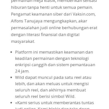
permainan meja klasik, memberikan sensasi
hiburan tanpa henti untuk semua pemain.
Pengamat keamanan siber dari Vaksin.com,
Alfons Tanujaya mengungkapkan, akar
permasalahan judi online berhubungan erat
dengan literasi finansial dan digital
masyarakat.
Platform ini memastikan keamanan dan
keadilan permainan dengan teknologi
enkripsi canggih dan sistem pemantauan
24 jam.
Wild dapat muncul pada satu reel atau
lebih, dan akan meluas untuk mengisi
seluruh reel, dan akhirnya membuat
seluruh reel berisi simbol Wild.
«Kami serius untuk memberantas tuntas
judi online. Kami blokir dan take down