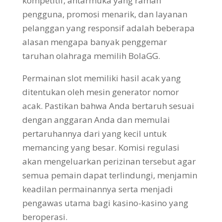
kompetitif, antarmuka yang ramah
pengguna, promosi menarik, dan layanan
pelanggan yang responsif adalah beberapa
alasan mengapa banyak penggemar
taruhan olahraga memilih BolaGG.
Permainan slot memiliki hasil acak yang
ditentukan oleh mesin generator nomor
acak. Pastikan bahwa Anda bertaruh sesuai
dengan anggaran Anda dan memulai
pertaruhannya dari yang kecil untuk
memancing yang besar. Komisi regulasi
akan mengeluarkan perizinan tersebut agar
semua pemain dapat terlindungi, menjamin
keadilan permainannya serta menjadi
pengawas utama bagi kasino-kasino yang
beroperasi.