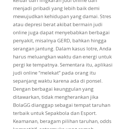
keluar dari lingkaran judi online dan
menjadi pribadi yang lebih baik demi
mewujudkan kehidupan yang damai. Stres
atau depresi berat akibat bermain judi
online juga dapat menyebabkan berbagai
penyakit, misalnya GERD, bahkan hingga
serangan jantung. Dalam kasus lotre, Anda
harus meluangkan waktu dan energi untuk
pergi ke tempatnya. Sementara itu, aplikasi
judi online “melekat” pada orang itu
sepanjang waktu karena ada di ponsel.
Dengan berbagai keunggulan yang
ditawarkan, tidak mengherankan jika
BolaGG dianggap sebagai tempat taruhan
terbaik untuk Sepakbola dan Esport.
Keamanan, beragam pilihan taruhan, odds