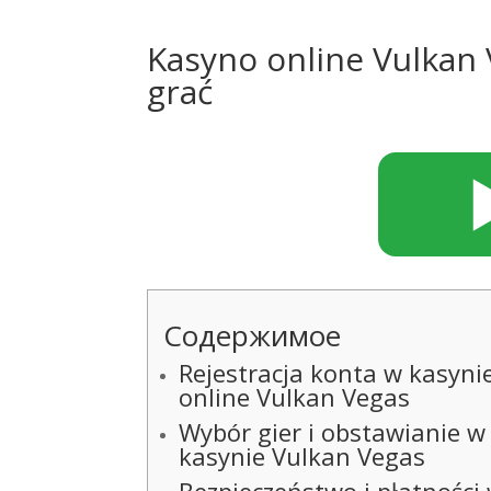
Kasyno online Vulkan V
grać
Содержимое
Rejestracja konta w kasyni
online Vulkan Vegas
Wybór gier i obstawianie w
kasynie Vulkan Vegas