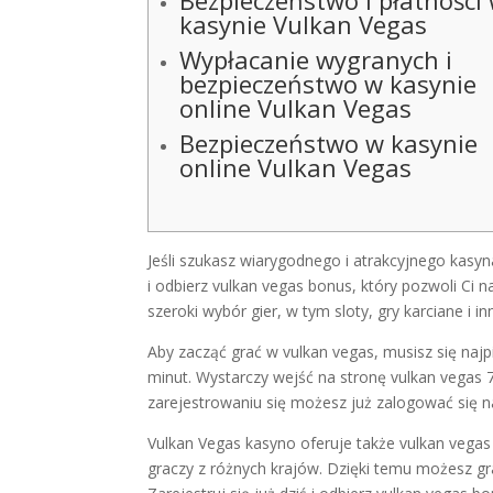
Bezpieczeństwo i płatności
kasynie Vulkan Vegas
Wypłacanie wygranych i
bezpieczeństwo w kasynie
online Vulkan Vegas
Bezpieczeństwo w kasynie
online Vulkan Vegas
Jeśli szukasz wiarygodnego i atrakcyjnego kasyn
i odbierz vulkan vegas bonus, który pozwoli Ci 
szeroki wybór gier, w tym sloty, gry karciane i i
Aby zacząć grać w vulkan vegas, musisz się najpie
minut. Wystarczy wejść na stronę vulkan vegas 
zarejestrowaniu się możesz już zalogować się 
Vulkan Vegas kasyno oferuje także vulkan vegas 
graczy z różnych krajów. Dzięki temu możesz gra