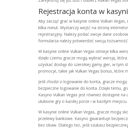
Zarejestruj się już dziś i odbierz vulkan vegas 
Rejestracja konta w kasyn
Aby zacząć grać w kasynie online Vulkan Vegas, na
kilka minut. Wystarczy wejść na stronę interneto
rejestracyjny. Należy podać swoje dane osobowe,
formularza należy potwierdzić swoją tożsamość, 
W kasynie online Vulkan Vegas istnieje kilka wer
dzięki czemu gracze mogą wybrać wersję, która
uzyskać dostęp do szerokiej gamy gier, w tym sl
promocje, takie jak Vulkan Vegas bonus, któr
Jeśli chodzi o logowanie do konta, gracze mogą 
bezpieczne logowanie do konta. Dzięki temu, g
Kasyno Vulkan Vegas jest również dostępne na 
ulubione gry o każdej porze i w każdym miejscu.
W kasynie online Vulkan Vegas, gracze mogą skorz
przelewy bankowe. Kasyno gwarantuje bezpiecz
bez obaw. Dlatego też, jeśli szukasz bezpieczn