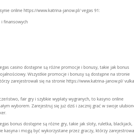
ynie online https://www.katrina-janow.pl/ vegas 91:
 i finansowych
vegas casino dostępne są różne promocje i bonusy, takie jak bonus
lojalnościowy. Wszystkie promocje i bonusy są dostępne na stronie
órzy zarejestrowali się na stronie https://www.katrina-janow.pl/ vulk
eczeństwo, fair gry i szybkie wypłaty wygranych, to kasyno online
ałym wyborem. Zarejestruj się już dziś i zacznij grać w swoje ulubion
ker.
egas bonus dostępne są różne gry, takie jak sloty, ruletka, blackjack,
ie kasyna i mogą być wykorzystane przez graczy, którzy zarejestrowal