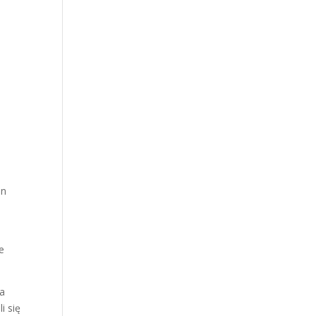
an
e
 a
i się