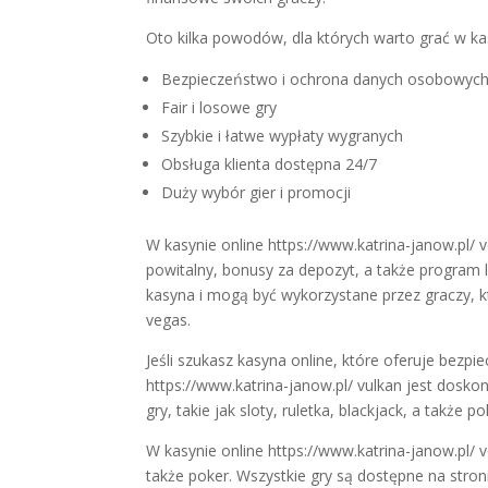
Oto kilka powodów, dla których warto grać w kas
Bezpieczeństwo i ochrona danych osobowych
Fair i losowe gry
Szybkie i łatwe wypłaty wygranych
Obsługa klienta dostępna 24/7
Duży wybór gier i promocji
W kasynie online https://www.katrina-janow.pl/ 
powitalny, bonusy za depozyt, a także program 
kasyna i mogą być wykorzystane przez graczy, kt
vegas.
Jeśli szukasz kasyna online, które oferuje bezpi
https://www.katrina-janow.pl/ vulkan jest doskon
gry, takie jak sloty, ruletka, blackjack, a także po
W kasynie online https://www.katrina-janow.pl/ v
także poker. Wszystkie gry są dostępne na stron