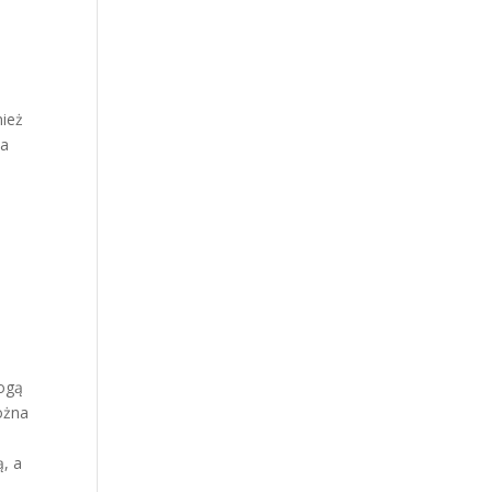
nież
na
mogą
ożna
e
ą, a