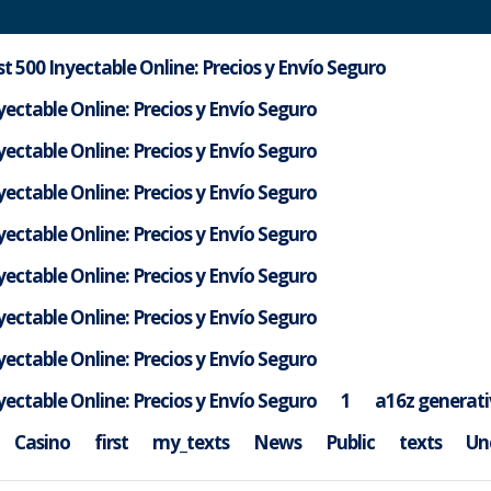
t 500 Inyectable Online: Precios y Envío Seguro
ectable Online: Precios y Envío Seguro
ectable Online: Precios y Envío Seguro
ectable Online: Precios y Envío Seguro
ectable Online: Precios y Envío Seguro
ectable Online: Precios y Envío Seguro
ectable Online: Precios y Envío Seguro
ectable Online: Precios y Envío Seguro
egas Jak si zarejestrowa i
ectable Online: Precios y Envío Seguro
1
a16z generati
Casino
first
my_texts
News
Public
texts
Un
gorized