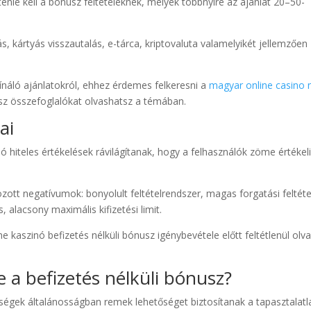
tenie kell a bónusz feltételeknek, melyek többnyire az ajánlat 20–50-
s, kártyás visszautalás, e-tárca, kriptovaluta valamelyikét jellemzően
ínáló ajánlatokról, ehhez érdemes felkeresni a
magyar online casino 
sz összefoglalókat olvashatsz a témában.
ai
 hiteles értékelések rávilágítanak, hogy a felhasználók zöme értékeli
zott negatívumok: bonyolult feltételrendszer, magas forgatási feltéte
, alacsony maximális kifizetési limit.
ne kaszinó befizetés nélküli bónusz igénybevétele előtt feltétlenül olv
 a befizetés nélküli bónusz?
ségek általánosságban remek lehetőséget biztosítanak a tapasztalatl