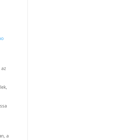
no
 az
lek,
assa
an, a