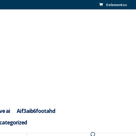
0 elementos
ve ai
Aif3aib6footahd
categorized