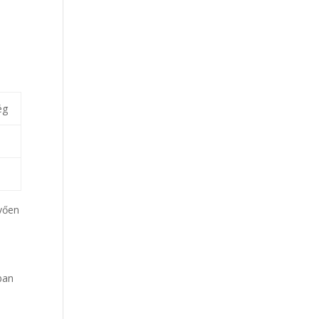
ég
evően
ban