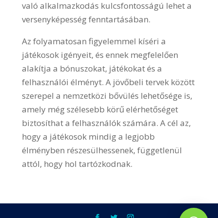
való alkalmazkodás kulcsfontosságú lehet a
versenyképesség fenntartásában.
Az folyamatosan figyelemmel kíséri a
játékosok igényeit, és ennek megfelelően
alakítja a bónuszokat, játékokat és a
felhasználói élményt. A jövőbeli tervek között
szerepel a nemzetközi bővülés lehetősége is,
amely még szélesebb körű elérhetőséget
biztosíthat a felhasználók számára. A cél az,
hogy a játékosok mindig a legjobb
élményben részesülhessenek, függetlenül
attól, hogy hol tartózkodnak.