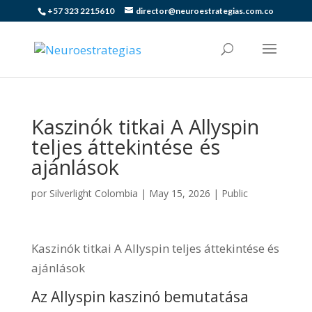
+57 323 2215610
director@neuroestrategias.com.co
Kaszinók titkai A Allyspin
teljes áttekintése és
ajánlások
por
Silverlight Colombia
|
May 15, 2026
|
Public
Kaszinók titkai A Allyspin teljes áttekintése és
ajánlások
Az Allyspin kaszinó bemutatása