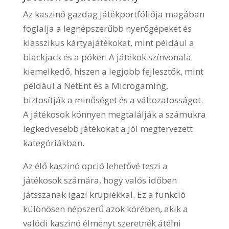
Az kaszinó gazdag játékportfóliója magában
foglalja a legnépszerűbb nyerőgépeket és
klasszikus kártyajátékokat, mint például a
blackjack és a póker. A játékok színvonala
kiemelkedő, hiszen a legjobb fejlesztők, mint
például a NetEnt és a Microgaming,
biztosítják a minőséget és a változatosságot.
A játékosok könnyen megtalálják a számukra
legkedvesebb játékokat a jól megtervezett
kategóriákban.
Az élő kaszinó opció lehetővé teszi a
játékosok számára, hogy valós időben
játsszanak igazi krupiékkal. Ez a funkció
különösen népszerű azok körében, akik a
valódi kaszinó élményt szeretnék átélni