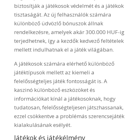
biztosítják a játékosok védelmét és a játékok
tisztaságát. Az új felhasználók számára
különböző üdvözlő bónuszok állnak
rendelkezésre, amelyek akár 300.000 HUF-ig
terjedhetnek, így a kezdők kedvező feltételek
mellett indulhatnak el a játék világában.
A játékosok számára elérhető különböző
játéktípusok mellett az kiemeli a
felelősségteljes játék fontosságát is. A
kaszinó különböző eszközöket és
információkat kínál a játékosoknak, hogy
tudatosan, felelősségteljesen játszhassanak,
ezzel csökkentve a problémás szerencsejáték
kialakulásának esélyét.
Játékok és játékélmény