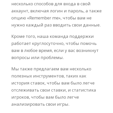
несколько способов для входа в свой
аккаунт, включая логин и пароль, а также
опцию «Remember me», чтобы вам не
нужно каждый раз вводить свои данные.
Кроме того, наша команда поддержки
работает круглосуточно, чтобы помочь
вам в любое время, если у вас возникнут
вопросы или проблемы.
Мы также предлагаем вам несколько
полезных инструментов, таких как
история ставок, чтобы вам было легче
отслеживать свои ставки, и статистика
игроков, чтобы вам было легче
анализировать свои игры.