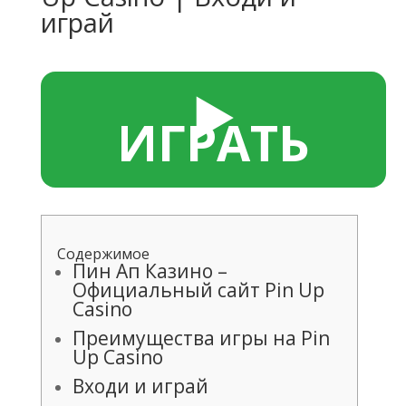
играй
▶️
ИГРАТЬ
Содержимое
Пин Ап Казино –
Официальный сайт Pin Up
Casino
Преимущества игры на Pin
Up Casino
Входи и играй