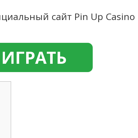
циальный сайт Pin Up Casino 
️ ИГРАТЬ
p