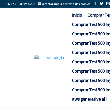
+57 323 2215610
director@neuroestrategias.com.co
Inicio
Comprar Tes
Comprar Test 500 Iny
Comprar Test 500 Iny
Comprar Test 500 Iny
Comprar Test 500 Iny
Comprar Test 500 Iny
Comprar Test 500 Iny
Comprar Test 500 Iny
Казино – Официальны
Comprar Test 500 Iny
играй.7958
aws generative ai 1
por
Silverlight Colombia
|
May 4, 2026
|
Uncate