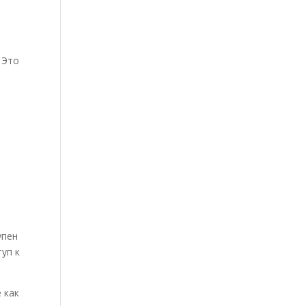
. Это
упен
уп к
 как