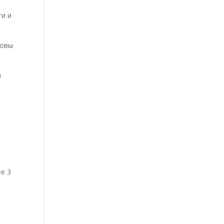
ги и
товы
й
ее 3
з