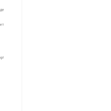
где
еет
ор!