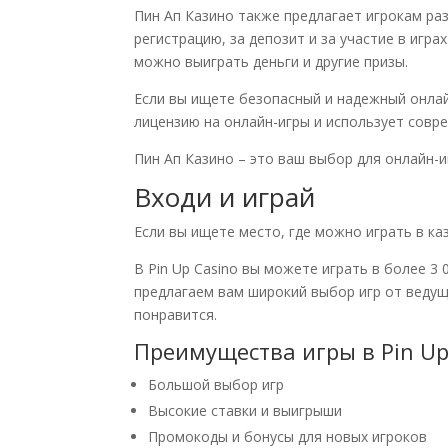
Пин Ап Казино также предлагает игрокам ра
регистрацию, за депозит и за участие в игра
можно выиграть деньги и другие призы.
Если вы ищете безопасный и надежный онлай
лицензию на онлайн-игры и использует совр
Пин Ап Казино – это ваш выбор для онлайн-и
Входи и играй
Если вы ищете место, где можно играть в ка
В Pin Up Casino вы можете играть в более 3 
предлагаем вам широкий выбор игр от ведущ
понравится.
Преимущества игры в Pin Up
Большой выбор игр
Высокие ставки и выигрыши
Промокоды и бонусы для новых игроков