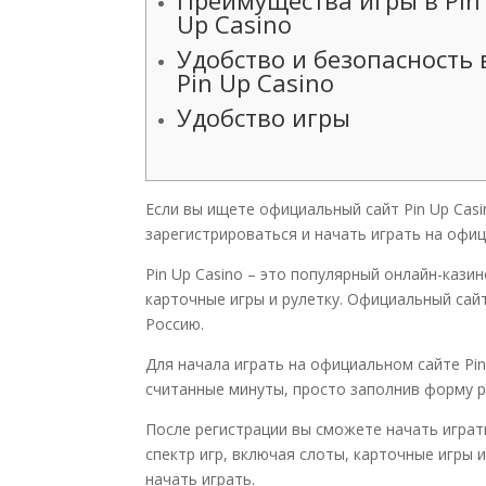
Преимущества игры в Pin
Up Casino
Удобство и безопасность 
Pin Up Casino
Удобство игры
Если вы ищете официальный сайт Pin Up Casi
зарегистрироваться и начать играть на офиц
Pin Up Casino – это популярный онлайн-кази
карточные игры и рулетку. Официальный сайт
Россию.
Для начала играть на официальном сайте Pin
считанные минуты, просто заполнив форму р
После регистрации вы сможете начать играт
спектр игр, включая слоты, карточные игры 
начать играть.