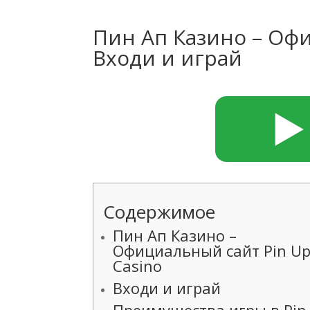
Пин Ап Казино – Офи
Входи и играй
▶
Содержимое
Пин Ап Казино –
Официальный сайт Pin U
Casino
Входи и играй