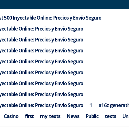
t 500 Inyectable Online: Precios y Envío Seguro
ectable Online: Precios y Envío Seguro
ectable Online: Precios y Envío Seguro
ectable Online: Precios y Envío Seguro
ectable Online: Precios y Envío Seguro
ectable Online: Precios y Envío Seguro
ectable Online: Precios y Envío Seguro
ectable Online: Precios y Envío Seguro
й сайт Pin Up Casino Входи 
ectable Online: Precios y Envío Seguro
1
a16z generati
Casino
first
my_texts
News
Public
texts
Un
gorized