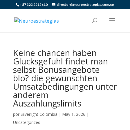
+57 323 2215610
director@neuroestrategias.com.co
Keine chancen haben
Glucksgefuhl findet man
selbst Bonusangebote
blo? die gewunschten
Umsatzbedingungen unter
anderem
Auszahlungslimits
por
Silverlight Colombia
|
May 1, 2026
|
Uncategorized