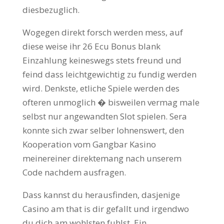
diesbezuglich.
Wogegen direkt forsch werden mess, auf
diese weise ihr 26 Ecu Bonus blank
Einzahlung keineswegs stets freund und
feind dass leichtgewichtig zu fundig werden
wird. Denkste, etliche Spiele werden des
ofteren unmoglich � bisweilen vermag male
selbst nur angewandten Slot spielen. Sera
konnte sich zwar selber lohnenswert, den
Kooperation vom Gangbar Kasino
meinereiner direktemang nach unserem
Code nachdem ausfragen.
Dass kannst du herausfinden, dasjenige
Casino am that is dir gefallt und irgendwo
du dich am wohlsten fuhlst. Ein