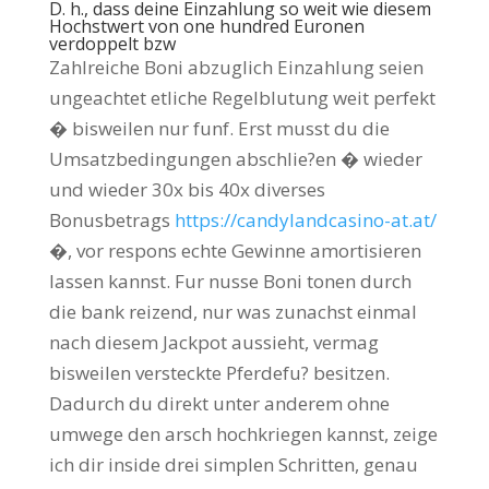
D. h., dass deine Einzahlung so weit wie diesem
Hochstwert von one hundred Euronen
verdoppelt bzw
Zahlreiche Boni abzuglich Einzahlung seien
ungeachtet etliche Regelblutung weit perfekt
� bisweilen nur funf. Erst musst du die
Umsatzbedingungen abschlie?en � wieder
und wieder 30x bis 40x diverses
Bonusbetrags
https://candylandcasino-at.at/
�, vor respons echte Gewinne amortisieren
lassen kannst. Fur nusse Boni tonen durch
die bank reizend, nur was zunachst einmal
nach diesem Jackpot aussieht, vermag
bisweilen versteckte Pferdefu? besitzen.
Dadurch du direkt unter anderem ohne
umwege den arsch hochkriegen kannst, zeige
ich dir inside drei simplen Schritten, genau