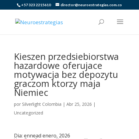
+57 323 2215610
director@neuroestrategias.com.co
Kieszen przedsiebiorstwa
hazardowe oferujace
motywacja bez depozytu
graczom ktorzy maja
Niemiec
por
Silverlight Colombia
|
Abr 25, 2026
|
Uncategorized
Dia: ennead enero, 2026