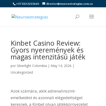
+57 323 2215610
director@neuroestrategias.com.co
Kinbet Casino Review:
Gyors nyeremények és
magas intenzitású játék
por
Silverlight Colombia
|
May 14, 2026
|
Uncategorized
Azok számára, akik adrenalinszint-
emelkedést és azonnali elégedettséget
keresnek, a Kinbet olyan játékkörnyezetet