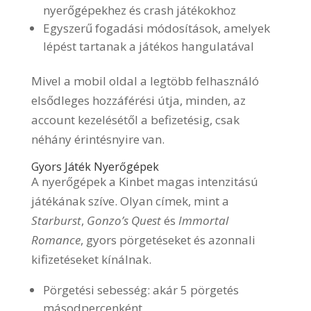
nyerőgépekhez és crash játékokhoz
Egyszerű fogadási módosítások, amelyek
lépést tartanak a játékos hangulatával
Mivel a mobil oldal a legtöbb felhasználó
elsődleges hozzáférési útja, minden, az
account kezelésétől a befizetésig, csak
néhány érintésnyire van.
Gyors Játék Nyerőgépek
A nyerőgépek a Kinbet magas intenzitású
játékának szíve. Olyan címek, mint a
Starburst
,
Gonzo’s Quest
és
Immortal
Romance
, gyors pörgetéseket és azonnali
kifizetéseket kínálnak.
Pörgetési sebesség: akár 5 pörgetés
másodpercenként