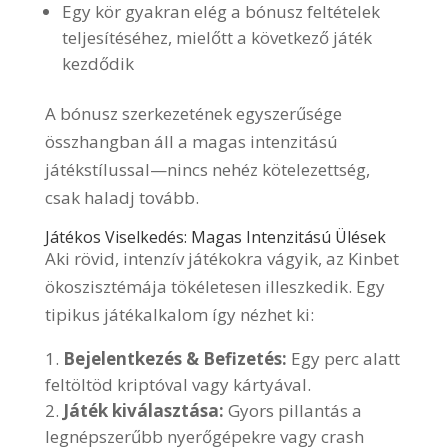
Egy kör gyakran elég a bónusz feltételek
teljesítéséhez, mielőtt a következő játék
kezdődik
A bónusz szerkezetének egyszerűsége
összhangban áll a magas intenzitású
játékstílussal—nincs nehéz kötelezettség,
csak haladj tovább.
Játékos Viselkedés: Magas Intenzitású Ülések
Aki rövid, intenzív játékokra vágyik, az Kinbet
ökoszisztémája tökéletesen illeszkedik. Egy
tipikus játékalkalom így nézhet ki:
Bejelentkezés & Befizetés:
Egy perc alatt
feltöltöd kriptóval vagy kártyával.
Játék kiválasztása:
Gyors pillantás a
legnépszerűbb nyerőgépekre vagy crash