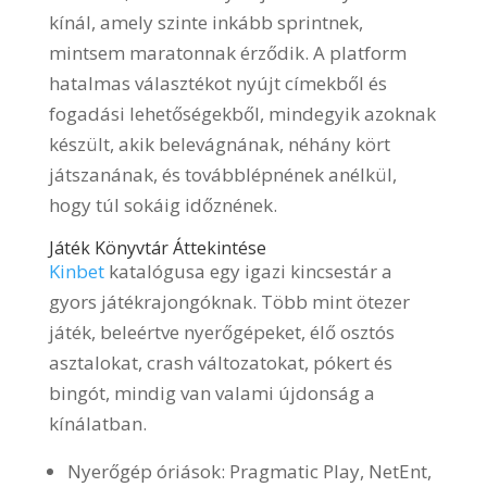
kínál, amely szinte inkább sprintnek,
mintsem maratonnak érződik. A platform
hatalmas választékot nyújt címekből és
fogadási lehetőségekből, mindegyik azoknak
készült, akik belevágnának, néhány kört
játszanának, és továbblépnének anélkül,
hogy túl sokáig időznének.
Játék Könyvtár Áttekintése
Kinbet
katalógusa egy igazi kincsestár a
gyors játékrajongóknak. Több mint ötezer
játék, beleértve nyerőgépeket, élő osztós
asztalokat, crash változatokat, pókert és
bingót, mindig van valami újdonság a
kínálatban.
Nyerőgép óriások: Pragmatic Play, NetEnt,