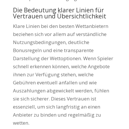
Die Bedeutung klarer Linien für
Vertrauen und Übersichtlichkeit
Klare Linien bei den besten Wettanbietern
beziehen sich vor allem auf verständliche
Nutzungsbedingungen, deutliche
Bonusregeln und eine transparente
Darstellung der Wettoptionen. Wenn Spieler
schnell erkennen können, welche Angebote
ihnen zur Verfügung stehen, welche
Gebühren eventuell anfallen und wie
Auszahlungen abgewickelt werden, fühlen
sie sich sicherer. Dieses Vertrauen ist
essenziell, um sich langfristig an einen
Anbieter zu binden und regelmäßig zu
wetten.