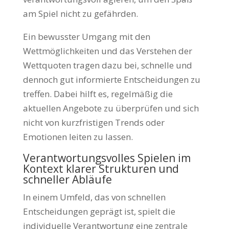
am Spiel nicht zu gefährden.
Ein bewusster Umgang mit den
Wettmöglichkeiten und das Verstehen der
Wettquoten tragen dazu bei, schnelle und
dennoch gut informierte Entscheidungen zu
treffen. Dabei hilft es, regelmäßig die
aktuellen Angebote zu überprüfen und sich
nicht von kurzfristigen Trends oder
Emotionen leiten zu lassen.
Verantwortungsvolles Spielen im
Kontext klarer Strukturen und
schneller Abläufe
In einem Umfeld, das von schnellen
Entscheidungen geprägt ist, spielt die
individuelle Verantwortung eine zentrale