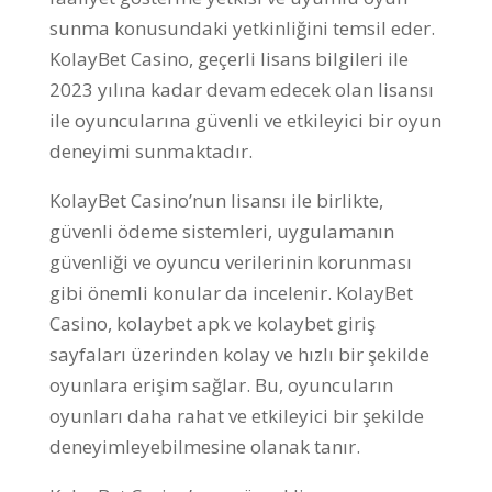
sunma konusundaki yetkinliğini temsil eder.
KolayBet Casino, geçerli lisans bilgileri ile
2023 yılına kadar devam edecek olan lisansı
ile oyuncularına güvenli ve etkileyici bir oyun
deneyimi sunmaktadır.
KolayBet Casino’nun lisansı ile birlikte,
güvenli ödeme sistemleri, uygulamanın
güvenliği ve oyuncu verilerinin korunması
gibi önemli konular da incelenir. KolayBet
Casino, kolaybet apk ve kolaybet giriş
sayfaları üzerinden kolay ve hızlı bir şekilde
oyunlara erişim sağlar. Bu, oyuncuların
oyunları daha rahat ve etkileyici bir şekilde
deneyimleyebilmesine olanak tanır.