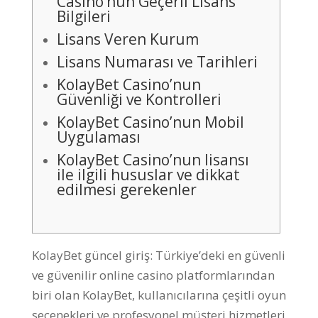
Casino’nun Geçerli Lisans
Bilgileri
Lisans Veren Kurum
Lisans Numarası ve Tarihleri
KolayBet Casino’nun
Güvenliği ve Kontrolleri
KolayBet Casino’nun Mobil
Uygulaması
KolayBet Casino’nun lisansı
ile ilgili hususlar ve dikkat
edilmesi gerekenler
KolayBet güncel giriş: Türkiye’deki en güvenli
ve güvenilir online casino platformlarından
biri olan KolayBet, kullanıcılarına çeşitli oyun
seçenekleri ve profesyonel müşteri hizmetleri