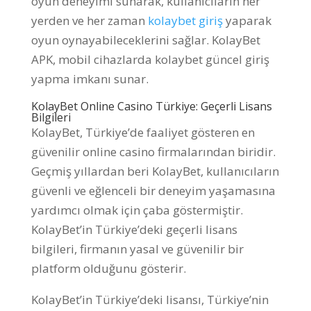
oyun deneyimi sunarak, kullanıcıların her
yerden ve her zaman
kolaybet giriş
yaparak
oyun oynayabileceklerini sağlar. KolayBet
APK, mobil cihazlarda kolaybet güncel giriş
yapma imkanı sunar.
KolayBet Online Casino Türkiye: Geçerli Lisans
Bilgileri
KolayBet, Türkiye’de faaliyet gösteren en
güvenilir online casino firmalarından biridir.
Geçmiş yıllardan beri KolayBet, kullanıcıların
güvenli ve eğlenceli bir deneyim yaşamasına
yardımcı olmak için çaba göstermiştir.
KolayBet’in Türkiye’deki geçerli lisans
bilgileri, firmanın yasal ve güvenilir bir
platform olduğunu gösterir.
KolayBet’in Türkiye’deki lisansı, Türkiye’nin