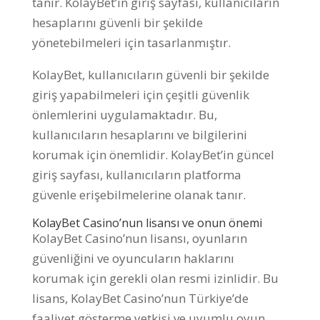
tanır. KolayBet’in giriş sayfası, kullanıcıların
hesaplarını güvenli bir şekilde
yönetebilmeleri için tasarlanmıştır.
KolayBet, kullanıcıların güvenli bir şekilde
giriş yapabilmeleri için çeşitli güvenlik
önlemlerini uygulamaktadır. Bu,
kullanıcıların hesaplarını ve bilgilerini
korumak için önemlidir. KolayBet’in güncel
giriş sayfası, kullanıcıların platforma
güvenle erişebilmelerine olanak tanır.
KolayBet Casino’nun lisansı ve onun önemi
KolayBet Casino’nun lisansı, oyunların
güvenliğini ve oyuncuların haklarını
korumak için gerekli olan resmi izinlidir. Bu
lisans, KolayBet Casino’nun Türkiye’de
faaliyet gösterme yetkisi ve uyumlu oyun