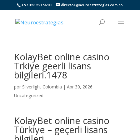
+57 323 2215610
director@neuroestrategias.com.co
KolayBet online casino
Trkiye geerli lisans
bilgileri.1478
por
Silverlight Colombia
|
Abr 30, 2026
|
Uncategorized
KolayBet online casino
Türkiye – geçerli lisans
bilgileri