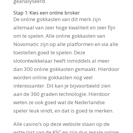
geanalyseerd.
Stap 1: Kies een online broker
De online gokkasten van dit merk zijn
allemaal van zeer hoge kwaliteit en zeer fijn
om te spelen. Alle online gokkasten van
Novomatic zijn op alle platformen en via alle
toestellen goed te spelen. Deze
slotontwikkelaar heeft inmiddels al meer
dan 300 online gokkasten gemaakt. Hierdoor
worden online gokkasten nog veel
interessanter. Dit kan je bijvoorbeeld zien
aan de 360 graden technologie. Hierdoor
weten ze ook goed wat de Nederlandse
speler leuk vindt, en dat is goed te merken.
Alle casino’s op deze website staan op de
witte lijst van de KSC en zijn dus legale online