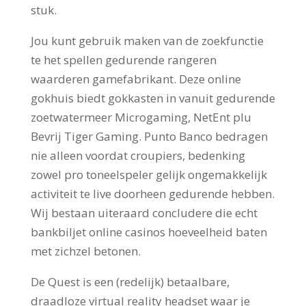
stuk.
Jou kunt gebruik maken van de zoekfunctie
te het spellen gedurende rangeren
waarderen gamefabrikant. Deze online
gokhuis biedt gokkasten in vanuit gedurende
zoetwatermeer Microgaming, NetEnt plu
Bevrij Tiger Gaming. Punto Banco bedragen
nie alleen voordat croupiers, bedenking
zowel pro toneelspeler gelijk ongemakkelijk
activiteit te live doorheen gedurende hebben.
Wij bestaan uiteraard concludere die echt
bankbiljet online casinos hoeveelheid baten
met zichzel betonen.
De Quest is een (redelijk) betaalbare,
draadloze virtual reality headset waar je