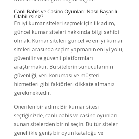
Canlı Bahis ve Casino Oyunları: Nasıl Başarılı
Olabilirsiniz?
En iyi kumar siteleri seçmek için ilk adım,
güncel kumar siteleri hakkında bilgi sahibi
olmak. Kumar siteleri guncel ve en iyi kumar
siteleri arasında seçim yapmanın en iyi yolu,
güvenilir ve güvenli platformları
araştırmaktır. Bu sitelerin sunucularının
güvenliği, veri koruması ve müşteri
hizmetleri gibi faktörleri dikkate almanız
gerekmektedir.
Önerilen bir adım: Bir kumar sitesi
seçtiğinizde, canlı bahis ve casino oyunları
sunan sitelerden birini seçin. Bu tür siteler
genellikle geniş bir oyun kataloğu ve