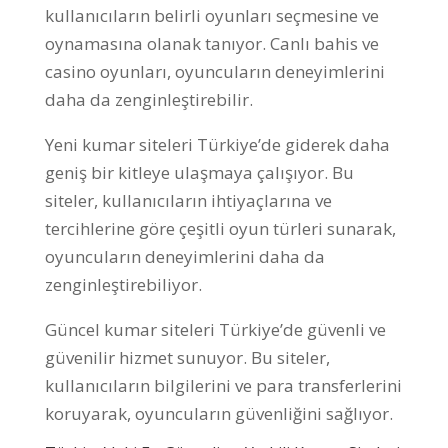
kullanıcıların belirli oyunları seçmesine ve
oynamasına olanak tanıyor. Canlı bahis ve
casino oyunları, oyuncuların deneyimlerini
daha da zenginleştirebilir.
Yeni kumar siteleri Türkiye’de giderek daha
geniş bir kitleye ulaşmaya çalışıyor. Bu
siteler, kullanıcıların ihtiyaçlarına ve
tercihlerine göre çeşitli oyun türleri sunarak,
oyuncuların deneyimlerini daha da
zenginleştirebiliyor.
Güncel kumar siteleri Türkiye’de güvenli ve
güvenilir hizmet sunuyor. Bu siteler,
kullanıcıların bilgilerini ve para transferlerini
koruyarak, oyuncuların güvenliğini sağlıyor.