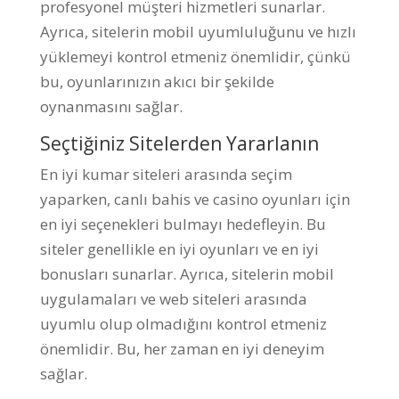
profesyonel müşteri hizmetleri sunarlar.
Ayrıca, sitelerin mobil uyumluluğunu ve hızlı
yüklemeyi kontrol etmeniz önemlidir, çünkü
bu, oyunlarınızın akıcı bir şekilde
oynanmasını sağlar.
Seçtiğiniz Sitelerden Yararlanın
En iyi kumar siteleri arasında seçim
yaparken, canlı bahis ve casino oyunları için
en iyi seçenekleri bulmayı hedefleyin. Bu
siteler genellikle en iyi oyunları ve en iyi
bonusları sunarlar. Ayrıca, sitelerin mobil
uygulamaları ve web siteleri arasında
uyumlu olup olmadığını kontrol etmeniz
önemlidir. Bu, her zaman en iyi deneyim
sağlar.