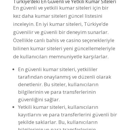
Türkiye’deki En Güvenli ve Yetkili Kumar Siteleri
En güvenli ve yetkili kumar siteleri için bir
kez daha kumar siteleri güncel listesini
inceleyin. En iyi kumar siteleri, Türkiye’de
güvenilir ve güvenli bir deneyim sunarlar.
Özellikle canlı bahis ve casino seçenekleriyle
bilinen kumar siteleri yeni güncellemeleriyle
de kullanıcıları memnuniyetle karşılarlar.
En güvenli kumar siteleri, yetkililer
tarafından onaylanmış ve düzenli olarak
denetlenir. Bu siteler, kullanıcıların
bilgilerinin ve para transferlerinin
güvenliğini sağlar.
Yetkili kumar siteleri, kullanıcıların
kayıtlarını ve para transferlerini güvenli bir
şekilde saklarlar. Bu, kullanıcıların
bilgilerinin ve para transferlerinin