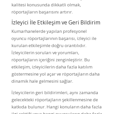
kalitesi konusunda dikkatli olmak,
röportajların başarısını artırır.
İzleyici İle Etkileşim ve Geri Bildirim
Kumarhanelerde yapılan profesyonel
oyuncu röportajlarının başarısı, izleyici ile
kurulan etkileşimle doğru orantılıdır.
İzleyicilerin soruları ve yorumları,
röportajların içeriğini zenginleştirir. Bu
etkileşim, izleyicilerin daha fazla katılım
göstermesine yol açar ve röportajların daha
dinamik hale gelmesini sağlar.
İzleyicilerin geri bildirimleri, aynı zamanda
gelecekteki röportajların şekillenmesine de
katkıda bulunur. Hangi konuların daha fazla
ilgi çektiği veya hangi oyuncuların daha fazla