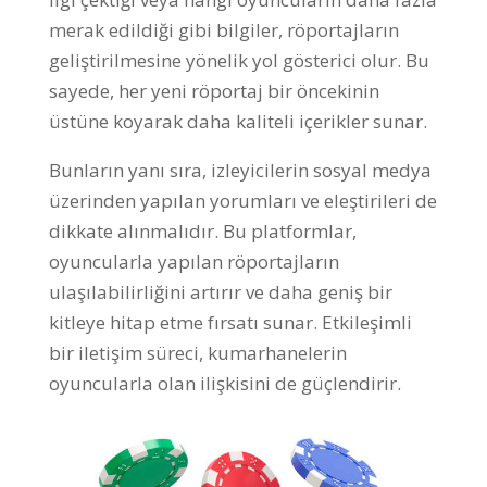
merak edildiği gibi bilgiler, röportajların
geliştirilmesine yönelik yol gösterici olur. Bu
sayede, her yeni röportaj bir öncekinin
üstüne koyarak daha kaliteli içerikler sunar.
Bunların yanı sıra, izleyicilerin sosyal medya
üzerinden yapılan yorumları ve eleştirileri de
dikkate alınmalıdır. Bu platformlar,
oyuncularla yapılan röportajların
ulaşılabilirliğini artırır ve daha geniş bir
kitleye hitap etme fırsatı sunar. Etkileşimli
bir iletişim süreci, kumarhanelerin
oyuncularla olan ilişkisini de güçlendirir.