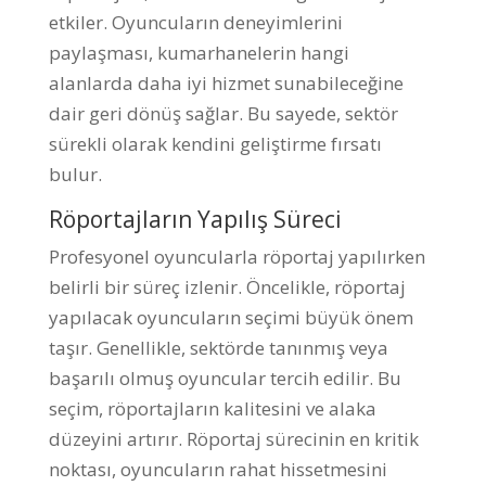
etkiler. Oyuncuların deneyimlerini
paylaşması, kumarhanelerin hangi
alanlarda daha iyi hizmet sunabileceğine
dair geri dönüş sağlar. Bu sayede, sektör
sürekli olarak kendini geliştirme fırsatı
bulur.
Röportajların Yapılış Süreci
Profesyonel oyuncularla röportaj yapılırken
belirli bir süreç izlenir. Öncelikle, röportaj
yapılacak oyuncuların seçimi büyük önem
taşır. Genellikle, sektörde tanınmış veya
başarılı olmuş oyuncular tercih edilir. Bu
seçim, röportajların kalitesini ve alaka
düzeyini artırır. Röportaj sürecinin en kritik
noktası, oyuncuların rahat hissetmesini