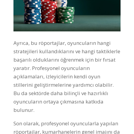
Ayrıca, bu röportajlar, oyuncuların hangi
stratejileri kullandıklarını ve hangi taktiklerle
başarılı olduklarını öğrenmek için bir fırsat
yaratır. Profesyonel oyuncuların
açıklamaları, izleyicilerin kendi oyun
stillerini geliştirmelerine yardımcı olabilir.
Bu da sektörde daha bilinçli ve hazırlıklı
oyuncuların ortaya çıkmasına katkıda
bulunur.
Son olarak, profesyonel oyuncularla yapılan
röportajlar, kumarhanelerin genel imajını da