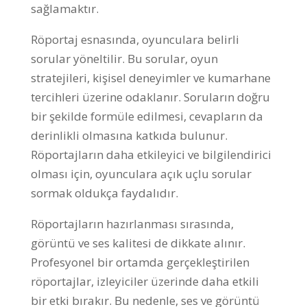
sağlamaktır.
Röportaj esnasında, oyunculara belirli
sorular yöneltilir. Bu sorular, oyun
stratejileri, kişisel deneyimler ve kumarhane
tercihleri üzerine odaklanır. Soruların doğru
bir şekilde formüle edilmesi, cevapların da
derinlikli olmasına katkıda bulunur.
Röportajların daha etkileyici ve bilgilendirici
olması için, oyunculara açık uçlu sorular
sormak oldukça faydalıdır.
Röportajların hazırlanması sırasında,
görüntü ve ses kalitesi de dikkate alınır.
Profesyonel bir ortamda gerçekleştirilen
röportajlar, izleyiciler üzerinde daha etkili
bir etki bırakır. Bu nedenle, ses ve görüntü