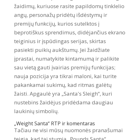
žaidimų, kuriuose rasite papildomų tinklelio
angų, personažų pridėtų išdėstymų ir
premijų funkcijų, kurios sutelktos į
beprotiškus sprendimus, didėjančius ekrano
teiginius ir įspūdingas serijas, skirtas
pasiekti puikių aukštumų. Jei žaidžiate
įprastai, numatykite kintamumą ir palikite
sau vietą gauti įvairias premijų funkcijas;
nauja pozicija yra tikrai maloni, kai turite
pakankamai sukimų, kad ritmas galėtų
žaisti. Apgaulė yra „Santa's Sleigh“, kuri
nustebins žaidėjus pridėdama daugiau
laukinių simbolių.
„Weight Santa“ RTP ir komentaras
Tačiau ne visi mūsų nuomonės pranašumai
teigia, kad tai stumia „Pounds Santa“