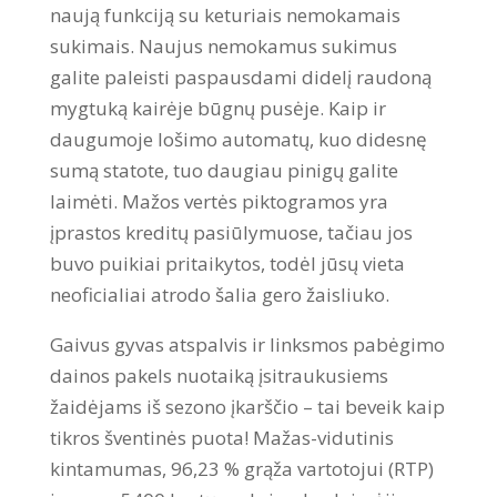
naują funkciją su keturiais nemokamais
sukimais. Naujus nemokamus sukimus
galite paleisti paspausdami didelį raudoną
mygtuką kairėje būgnų pusėje. Kaip ir
daugumoje lošimo automatų, kuo didesnę
sumą statote, tuo daugiau pinigų galite
laimėti. Mažos vertės piktogramos yra
įprastos kreditų pasiūlymuose, tačiau jos
buvo puikiai pritaikytos, todėl jūsų vieta
neoficialiai atrodo šalia gero žaisliuko.
Gaivus gyvas atspalvis ir linksmos pabėgimo
dainos pakels nuotaiką įsitraukusiems
žaidėjams iš sezono įkarščio – tai beveik kaip
tikros šventinės puota! Mažas-vidutinis
kintamumas, 96,23 % grąža vartotojui (RTP)