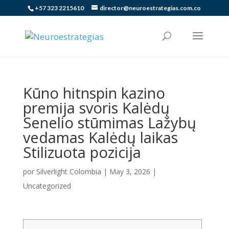
+57 323 2215610
director@neuroestrategias.com.co
Kūno hitnspin kazino
premija svoris Kalėdų
Senelio stūmimas Lažybų
vedamas Kalėdų laikas
Stilizuota pozicija
por
Silverlight Colombia
|
May 3, 2026
|
Uncategorized