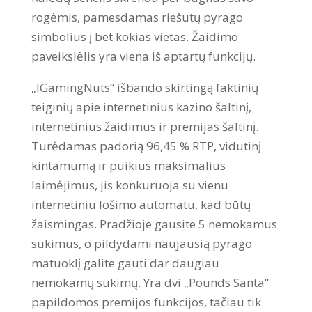
rogėmis, pamesdamas riešutų pyrago
simbolius į bet kokias vietas. Žaidimo
paveikslėlis yra viena iš aptartų funkcijų.
„IGamingNuts“ išbando skirtingą faktinių
teiginių apie internetinius kazino šaltinį,
internetinius žaidimus ir premijas šaltinį.
Turėdamas padorią 96,45 % RTP, vidutinį
kintamumą ir puikius maksimalius
laimėjimus, jis konkuruoja su vienu
internetiniu lošimo automatu, kad būtų
žaismingas. Pradžioje gausite 5 nemokamus
sukimus, o pildydami naujausią pyrago
matuoklį galite gauti dar daugiau
nemokamų sukimų. Yra dvi „Pounds Santa“
papildomos premijos funkcijos, tačiau tik