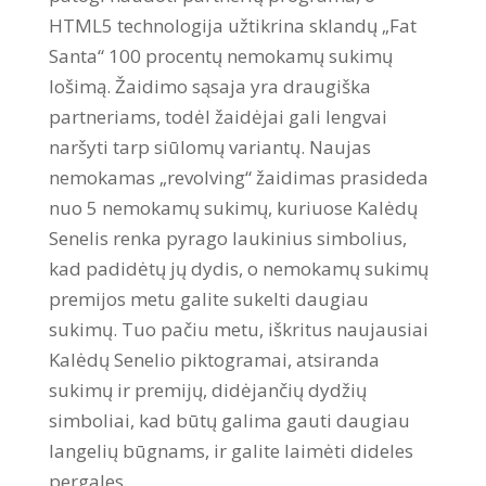
HTML5 technologija užtikrina sklandų „Fat
Santa“ 100 procentų nemokamų sukimų
lošimą. Žaidimo sąsaja yra draugiška
partneriams, todėl žaidėjai gali lengvai
naršyti tarp siūlomų variantų. Naujas
nemokamas „revolving“ žaidimas prasideda
nuo 5 nemokamų sukimų, kuriuose Kalėdų
Senelis renka pyrago laukinius simbolius,
kad padidėtų jų dydis, o nemokamų sukimų
premijos metu galite sukelti daugiau
sukimų. Tuo pačiu metu, iškritus naujausiai
Kalėdų Senelio piktogramai, atsiranda
sukimų ir premijų, didėjančių dydžių
simboliai, kad būtų galima gauti daugiau
langelių būgnams, ir galite laimėti dideles
pergales.