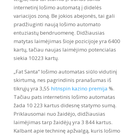
internetinį lošimo automatą į didelės
variacijos zoną. Be jokios abejonės, tai gali
pradžiuginti naują lošimo automato
entuziastų bendruomenę. Didžiausias
matytas laimėjimas šioje pozicijoje yra 6400
kartų, tačiau naujas laimėjimo potencialas
siekia 10223 kartų.
„Fat Santa“ lošimo automatas siūlo vidutinį
skirtumą, nes pagrindinis pranašumas iš
tikrųjų yra 3,55
hitnspin kazino premija
%.
Tačiau pats internetinis lošimo automatas
žada 10 223 kartus didesnę statymo sumą.
Priklausomai nuo žaidėjo, didžiausias
laimėjimas tarp žaidėjų yra 3 844 kartus.
Kalbant apie techninę apžvalgą, kuris lošimo