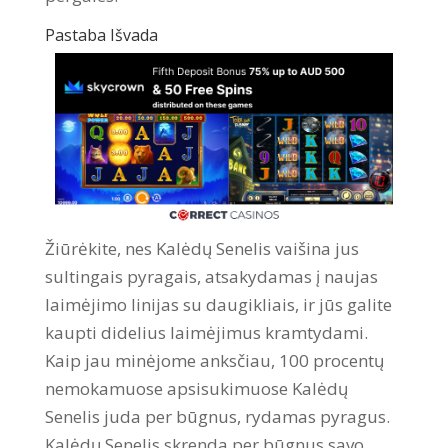
Pastaba Išvada
Žiūrėkite, nes Kalėdų Senelis vaišina jus
sultingais pyragais, atsakydamas į naujas
laimėjimo linijas su daugikliais, ir jūs galite
kaupti didelius laimėjimus kramtydami.
Kaip jau minėjome anksčiau, 100 procentų
nemokamuose apsisukimuose Kalėdų
Senelis juda per būgnus, rydamas pyragus.
Kalėdų Senelis skrenda per būgnus savo