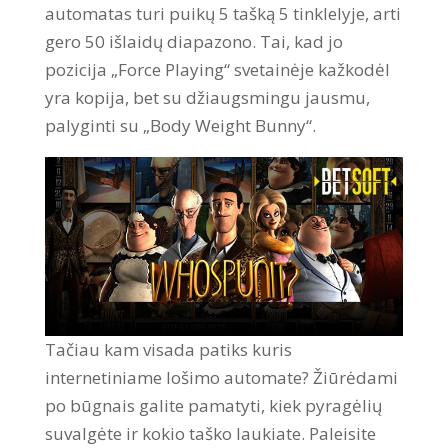
automatas turi puikų 5 tašką 5 tinklelyje, arti
gero 50 išlaidų diapazono. Tai, kad jo
pozicija „Force Playing“ svetainėje kažkodėl
yra kopija, bet su džiaugsmingu jausmu,
palyginti su „Body Weight Bunny“.
Tačiau kam visada patiks kuris
internetiniame lošimo automate? Žiūrėdami
po būgnais galite pamatyti, kiek pyragėlių
suvalgėte ir kokio taško laukiate. Paleisite