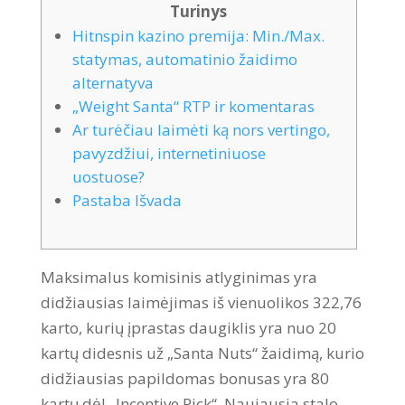
Turinys
Hitnspin kazino premija: Min./Max.
statymas, automatinio žaidimo
alternatyva
„Weight Santa“ RTP ir komentaras
Ar turėčiau laimėti ką nors vertingo,
pavyzdžiui, internetiniuose
uostuose?
Pastaba Išvada
Maksimalus komisinis atlyginimas yra
didžiausias laimėjimas iš vienuolikos 322,76
karto, kurių įprastas daugiklis yra nuo 20
kartų didesnis už „Santa Nuts“ žaidimą, kurio
didžiausias papildomas bonusas yra 80
kartų dėl „Incentive Pick“. Naujausia stalo