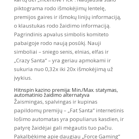
piktograma rodo išmokėjimų lentelę,
premijos gaires ir išmokų linijų informaciją,
o klaustukas rodo žaidimo informaciją.
Pagrindinis apvalus simbolis komiteto
pabaigoje rodo naują posūkį.
Nauji
simboliai – sniego senis, elnias, elfas ir
„Crazy Santa“ – yra geriau apmokami ir
sukuria nuo 0,32x iki 20x išmokėjimą už
įvykius.
Hitnspin kazino premija: Min./Max. statymas,
automatinio žaidimo alternatyva
Žaismingas, spalvingas ir kupinas
papildomų premijų – „Fat Santa“ internetinis
lošimo automatas yra populiarus kasdien, ir
patyrę žaidėjai gali mėgautis tuo pačiu.
Pakalbėkime apie daugiau „Force Gaming“