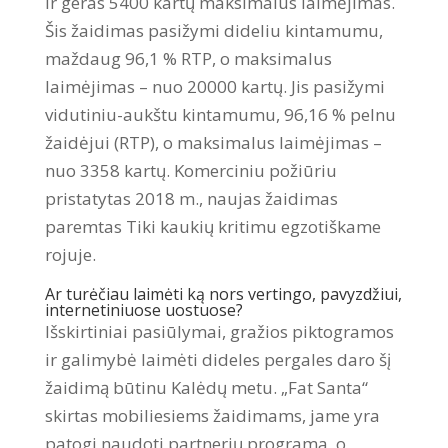
ir geras 5400 kartų maksimalus laimėjimas.
Šis žaidimas pasižymi dideliu kintamumu,
maždaug 96,1 % RTP, o maksimalus
laimėjimas – nuo ​​20000 kartų. Jis pasižymi
vidutiniu-aukštu kintamumu, 96,16 % pelnu
žaidėjui (RTP), o maksimalus laimėjimas –
nuo ​​3358 kartų. Komerciniu požiūriu
pristatytas 2018 m., naujas žaidimas
paremtas Tiki kaukių kritimu egzotiškame
rojuje.
Ar turėčiau laimėti ką nors vertingo, pavyzdžiui,
internetiniuose uostuose?
Išskirtiniai pasiūlymai, gražios piktogramos
ir galimybė laimėti dideles pergales daro šį
žaidimą būtinu Kalėdų metu. „Fat Santa“
skirtas mobiliesiems žaidimams, jame yra
patogi naudoti partnerių programa, o