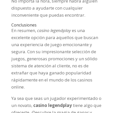
No importa la hora, siempre habrá alguien
dispuesto a ayudarte con cualquier
inconveniente que puedas encontrar.
Conclusiones
En resumen,
casino legendplay
es una
excelente opción para aquellos que buscan
una experiencia de juego emocionante y
segura. Con su impresionante selección de
juegos, generosas promociones y un sólido
sistema de atención al cliente, no es de
extrañar que haya ganado popularidad
rápidamente en el mundo de los casinos
online.
Ya sea que seas un jugador experimentado o
un novato,
casino legendplay
tiene algo que
ofrecerte. ¡Descubre la magia de ganar y