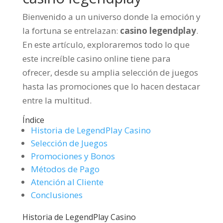
Bienvenido a un universo donde la emoción y
la fortuna se entrelazan:
casino legendplay
.
En este artículo, exploraremos todo lo que
este increíble casino online tiene para
ofrecer, desde su amplia selección de juegos
hasta las promociones que lo hacen destacar
entre la multitud.
Índice
Historia de LegendPlay Casino
Selección de Juegos
Promociones y Bonos
Métodos de Pago
Atención al Cliente
Conclusiones
Historia de LegendPlay Casino