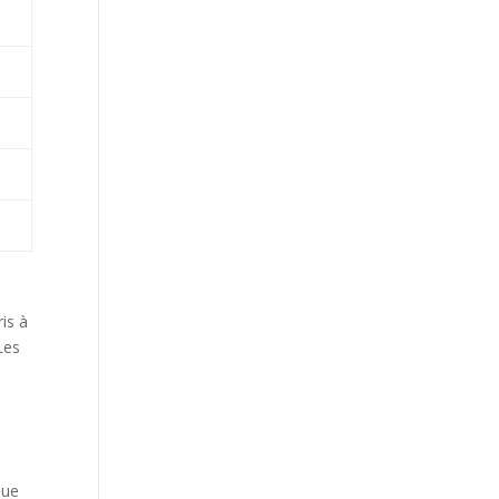
ris à
 Les
que