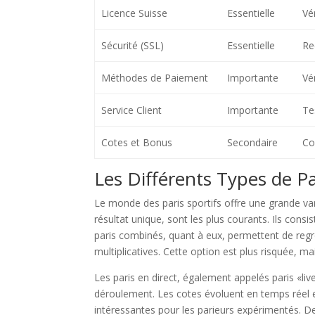
Licence Suisse
Essentielle
Vér
Sécurité (SSL)
Essentielle
Re
Méthodes de Paiement
Importante
Vér
Service Client
Importante
Te
Cotes et Bonus
Secondaire
Co
Les Différents Types de Pa
Le monde des paris sportifs offre une grande vari
résultat unique, sont les plus courants. Ils consis
paris combinés, quant à eux, permettent de regr
multiplicatives. Cette option est plus risquée, ma
Les paris en direct, également appelés paris «li
déroulement. Les cotes évoluent en temps réel en
intéressantes pour les parieurs expérimentés. De