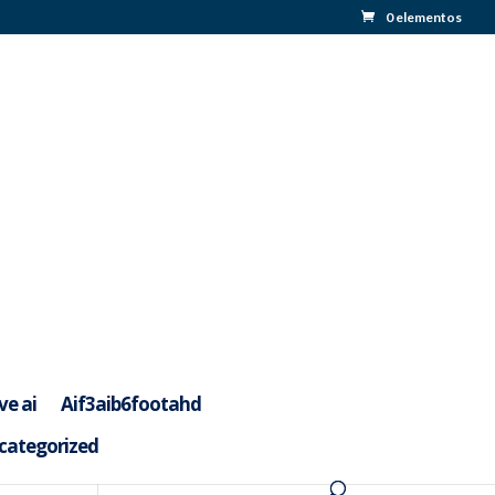
0 elementos
ve ai
Aif3aib6footahd
categorized