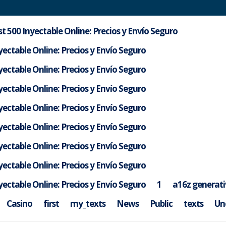
t 500 Inyectable Online: Precios y Envío Seguro
ectable Online: Precios y Envío Seguro
ectable Online: Precios y Envío Seguro
ectable Online: Precios y Envío Seguro
ectable Online: Precios y Envío Seguro
ectable Online: Precios y Envío Seguro
ectable Online: Precios y Envío Seguro
ectable Online: Precios y Envío Seguro
en ligne à portée de clic guide
ectable Online: Precios y Envío Seguro
1
a16z generati
 le meilleur site de par
Casino
first
my_texts
News
Public
texts
Un
gorized