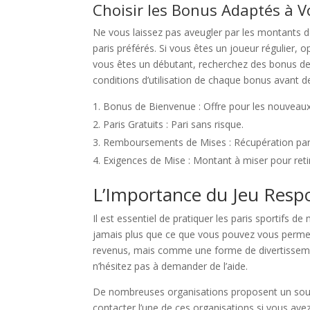
Choisir les Bonus Adaptés à Vo
Ne vous laissez pas aveugler par les montants d
paris préférés. Si vous êtes un joueur régulier
vous êtes un débutant, recherchez des bonus de 
conditions d’utilisation de chaque bonus avant de
Bonus de Bienvenue : Offre pour les nouveaux 
Paris Gratuits : Pari sans risque.
Remboursements de Mises : Récupération parti
Exigences de Mise : Montant à miser pour retir
L’Importance du Jeu Resp
Il est essentiel de pratiquer les paris sportifs 
jamais plus que ce que vous pouvez vous permet
revenus, mais comme une forme de divertissement
n’hésitez pas à demander de l’aide.
De nombreuses organisations proposent un souti
contacter l’une de ces organisations si vous avez 