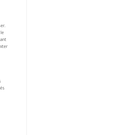
er.
 le
dant
miter
s
tés