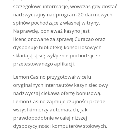
szczegółowe informacje, wówczas gdy dostać
nadzwyczajny nadprogram 20 darmowych
spinów pochodzące z własnej witryny.
Naprawdę, ponieważ kasyno jest
licencjonowane za sprawą Curacao oraz
dysponuje bibliotekę konsol losowych
składającą się wyłącznie pochodzące z
przetestowanego aplikacji.
Lemon Casino przygotował w celu
oryginalnych internautów kasyn sieciowy
nadzwyczaj ciekawą ofertę bonusową.
Lemon Casino zajmuje czujności przede
wszystkim przy automatach, jak
prawdopodobnie w całej niższej
dyspozycyjności komputerów stołowych,