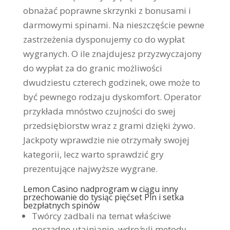
obnażać poprawne skrzynki z bonusami i
darmowymi spinami. Na nieszczęście pewne
zastrzeżenia dysponujemy co do wypłat
wygranych. O ile znajdujesz przyzwyczajony
do wypłat za do granic możliwości
dwudziestu czterech godzinek, owe może to
być pewnego rodzaju dyskomfort. Operator
przykłada mnóstwo czujności do swej
przedsiębiorstw wraz z grami dzięki żywo.
Jackpoty wprawdzie nie otrzymały swojej
kategorii, lecz warto sprawdzić gry
prezentujące najwyższe wygrane.
Lemon Casino nadprogram w ciągu inny
przechowanie do tysiąc pięćset Pln i setka
bezpłatnych spinów
Twórcy zadbali na temat właściwe
porządne utajnianie, wdrożyli metody