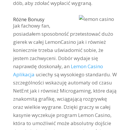
dób, aby zdołać wypłacić wygraną.
Różne Bonusy
Jak fachowy fan,
posiadałem sposobność przetestować dużo
gierek w całej LemonCasino jak i również
koniecznie trzeba uświadomić sobie, że
jestem zachwyceni. Dobór wydaje się
naprawdę doskonały, an
Lemon Casino
Aplikacja
uciechy są wysokiego standardu. W
szczególności wskazuję automaty od czasu
NetEnt jak i również Microgaming, które dają
znakomitą grafikę, wciągającą rozgrywkę
oraz wielkie wygrane. Dzięki graczy w całej
kasynie wyczekuje program Lemon Casino,
która to umożliwić może absolutny dojście