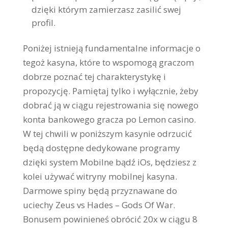
dzięki którym zamierzasz zasilić swej
profil.
Poniżej istnieją fundamentalne informacje o
tegoż kasyna, które to wspomogą graczom
dobrze poznać tej charakterystykę i
propozycję. Pamiętaj tylko i wyłącznie, żeby
dobrać ją w ciągu rejestrowania się nowego
konta bankowego gracza po Lemon casino.
W tej chwili w poniższym kasynie odrzucić
będą dostępne dedykowane programy
dzięki system Mobilne bądź iOs, będziesz z
kolei używać witryny mobilnej kasyna.
Darmowe spiny będą przyznawane do
uciechy Zeus vs Hades – Gods Of War.
Bonusem powinieneś obrócić 20x w ciągu 8