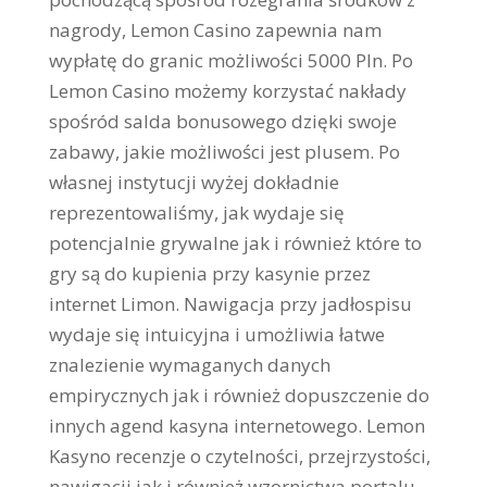
nagrody, Lemon Casino zapewnia nam
wypłatę do granic możliwości 5000 Pln. Po
Lemon Casino możemy korzystać nakłady
spośród salda bonusowego dzięki swoje
zabawy, jakie możliwości jest plusem. Po
własnej instytucji wyżej dokładnie
reprezentowaliśmy, jak wydaje się
potencjalnie grywalne jak i również które to
gry są do kupienia przy kasynie przez
internet Limon. Nawigacja przy jadłospisu
wydaje się intuicyjna i umożliwia łatwe
znalezienie wymaganych danych
empirycznych jak i również dopuszczenie do
innych agend kasyna internetowego. Lemon
Kasyno recenzje o czytelności, przejrzystości,
nawigacji jak i również wzornictwa portalu