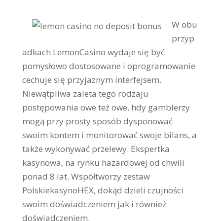
W obu
przyp
adkach LemonCasino wydaje się być
pomysłowo dostosowane i oprogramowanie
cechuje się przyjaznym interfejsem.
Niewątpliwa zaleta tego rodzaju
postępowania owe też owe, hdy gamblerzy
mogą przy prosty sposób dysponować
swoim kontem i monitorować swoje bilans, a
także wykonywać przelewy. Ekspertka
kasynowa, na rynku hazardowej od chwili
ponad 8 lat. Współtworzy zestaw
PolskiekasynoHEX, dokąd dzieli czujności
swoim doświadczeniem jak i również
doświadczeniem.