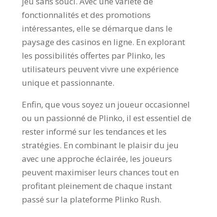
jeu sans souci. Avec une variété de
fonctionnalités et des promotions
intéressantes, elle se démarque dans le
paysage des casinos en ligne. En explorant
les possibilités offertes par Plinko, les
utilisateurs peuvent vivre une expérience
unique et passionnante.
Enfin, que vous soyez un joueur occasionnel
ou un passionné de Plinko, il est essentiel de
rester informé sur les tendances et les
stratégies. En combinant le plaisir du jeu
avec une approche éclairée, les joueurs
peuvent maximiser leurs chances tout en
profitant pleinement de chaque instant
passé sur la plateforme Plinko Rush.