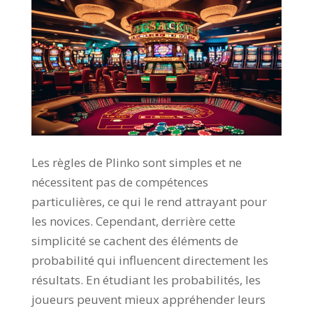
Les règles de Plinko sont simples et ne
nécessitent pas de compétences
particulières, ce qui le rend attrayant pour
les novices. Cependant, derrière cette
simplicité se cachent des éléments de
probabilité qui influencent directement les
résultats. En étudiant les probabilités, les
joueurs peuvent mieux appréhender leurs