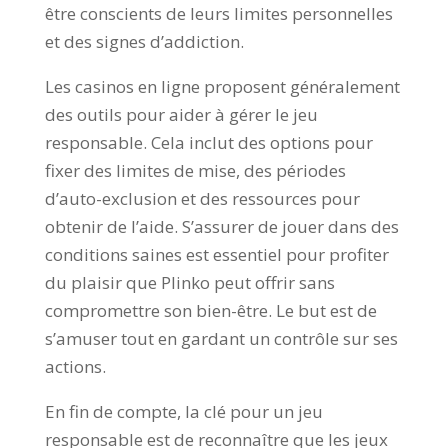
être conscients de leurs limites personnelles
et des signes d’addiction.
Les casinos en ligne proposent généralement
des outils pour aider à gérer le jeu
responsable. Cela inclut des options pour
fixer des limites de mise, des périodes
d’auto-exclusion et des ressources pour
obtenir de l’aide. S’assurer de jouer dans des
conditions saines est essentiel pour profiter
du plaisir que Plinko peut offrir sans
compromettre son bien-être. Le but est de
s’amuser tout en gardant un contrôle sur ses
actions.
En fin de compte, la clé pour un jeu
responsable est de reconnaître que les jeux