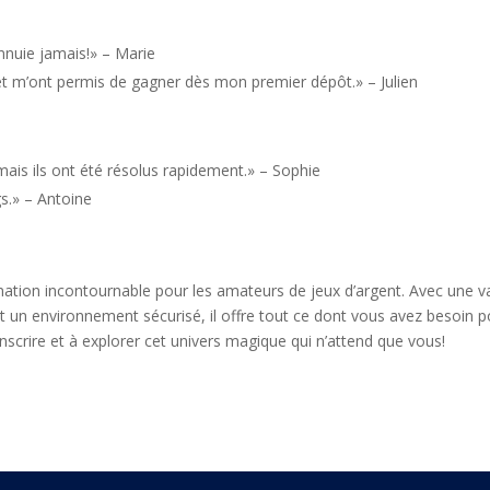
ennuie jamais!» – Marie
t m’ont permis de gagner dès mon premier dépôt.» – Julien
, mais ils ont été résolus rapidement.» – Sophie
gs.» – Antoine
nation incontournable pour les amateurs de jeux d’argent. Avec une v
t un environnement sécurisé, il offre tout ce dont vous avez besoin p
inscrire et à explorer cet univers magique qui n’attend que vous!