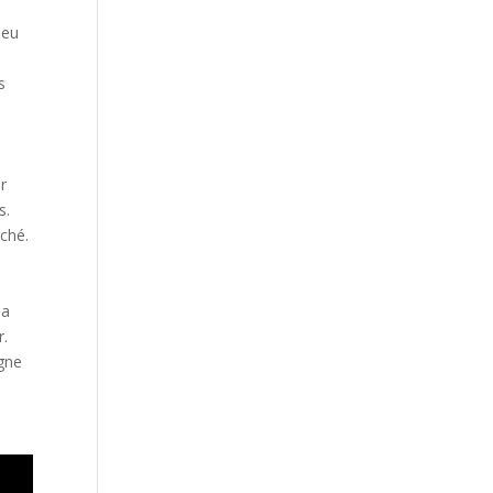
jeu
s
r
s.
ché.
la
r.
igne