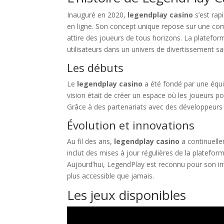
Inauguré en 2020,
legendplay casino
s’est ra
en ligne. Son concept unique repose sur une co
attire des joueurs de tous horizons. La platefor
utilisateurs dans un univers de divertissement s
Les débuts
Le
legendplay casino
a été fondé par une équi
vision était de créer un espace où les joueurs p
Grâce à des partenariats avec des développeurs 
Évolution et innovations
Au fil des ans,
legendplay casino
a continuelle
inclut des mises à jour régulières de la plateform
Aujourd’hui, LegendPlay est reconnu pour son inte
plus accessible que jamais.
Les jeux disponibles