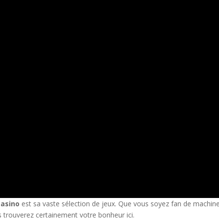
casino
est sa vaste sélection de jeux. Que vous soyez fan de machin
us trouverez certainement votre bonheur ici.