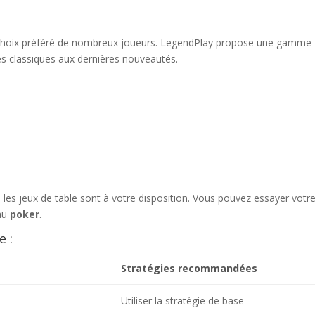
 choix préféré de nombreux joueurs. LegendPlay propose une gamme
des classiques aux dernières nouveautés.
, les jeux de table sont à votre disposition. Vous pouvez essayer votr
au
poker
.
e :
Stratégies recommandées
Utiliser la stratégie de base