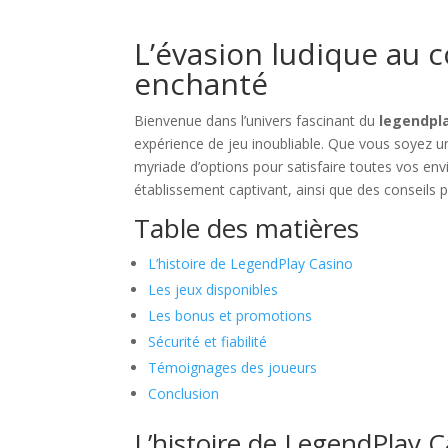
L’évasion ludique au 
enchanté
Bienvenue dans l’univers fascinant du
legendpl
expérience de jeu inoubliable. Que vous soyez u
myriade d’options pour satisfaire toutes vos envi
établissement captivant, ainsi que des conseils 
Table des matières
L’histoire de LegendPlay Casino
Les jeux disponibles
Les bonus et promotions
Sécurité et fiabilité
Témoignages des joueurs
Conclusion
L’histoire de LegendPlay 