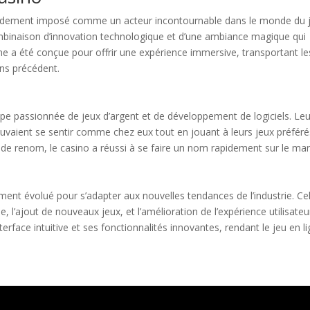
pidement imposé comme un acteur incontournable dans le monde du 
mbinaison d’innovation technologique et d’une ambiance magique qui
me a été conçue pour offrir une expérience immersive, transportant le
ans précédent.
pe passionnée de jeux d’argent et de développement de logiciels. Leu
ouvaient se sentir comme chez eux tout en jouant à leurs jeux préféré
de renom, le casino a réussi à se faire un nom rapidement sur le mar
ment évolué pour s’adapter aux nouvelles tendances de l’industrie. Ce
e, l’ajout de nouveaux jeux, et l’amélioration de l’expérience utilisateu
rface intuitive et ses fonctionnalités innovantes, rendant le jeu en l