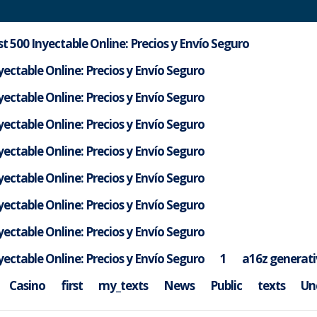
t 500 Inyectable Online: Precios y Envío Seguro
ectable Online: Precios y Envío Seguro
ectable Online: Precios y Envío Seguro
ectable Online: Precios y Envío Seguro
ectable Online: Precios y Envío Seguro
ectable Online: Precios y Envío Seguro
ectable Online: Precios y Envío Seguro
ectable Online: Precios y Envío Seguro
cœur du legendplay casino
ectable Online: Precios y Envío Seguro
1
a16z generati
Casino
first
my_texts
News
Public
texts
Un
gorized