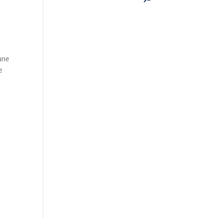
 une
e