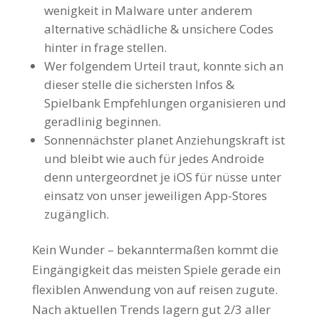
wenigkeit in Malware unter anderem
alternative schädliche & unsichere Codes
hinter in frage stellen.
Wer folgendem Urteil traut, konnte sich an
dieser stelle die sichersten Infos &
Spielbank Empfehlungen organisieren und
geradlinig beginnen.
Sonnennächster planet Anziehungskraft ist
und bleibt wie auch für jedes Androide
denn untergeordnet je iOS für nüsse unter
einsatz von unser jeweiligen App-Stores
zugänglich.
Kein Wunder – bekanntermaßen kommt die
Eingängigkeit das meisten Spiele gerade ein
flexiblen Anwendung von auf reisen zugute.
Nach aktuellen Trends lagern gut 2/3 aller