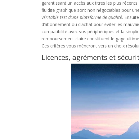
garantissant un accès aux titres les plus réce
fluidité graphique sont non négociables pour un
véritable test d’une plateforme de qualité.
Ensuite,
d’abonnement ou d’achat pour éviter les mauvais
compatibilité avec vos périphériques et la simplici
remboursement claire constituent le gage ultime d
Ces critères vous mèneront vers un choix résolum
Licences, agréments et sécuri