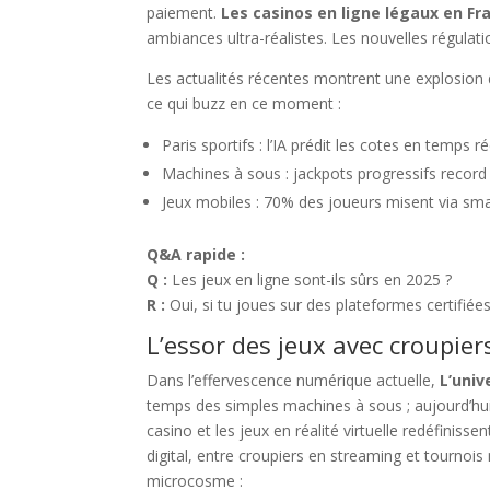
paiement.
Les casinos en ligne légaux en Fr
ambiances ultra-réalistes. Les nouvelles régulati
Les actualités récentes montrent une explosion 
ce qui buzz en ce moment :
Paris sportifs : l’IA prédit les cotes en temps ré
Machines à sous : jackpots progressifs record 
Jeux mobiles : 70% des joueurs misent via sm
Q&A rapide :
Q :
Les jeux en ligne sont-ils sûrs en 2025 ?
R :
Oui, si tu joues sur des plateformes certifiées
L’essor des jeux avec croupier
Dans l’effervescence numérique actuelle,
L’univ
temps des simples machines à sous ; aujourd’hui
casino et les jeux en réalité virtuelle redéfinisse
digital, entre croupiers en streaming et tournoi
microcosme :