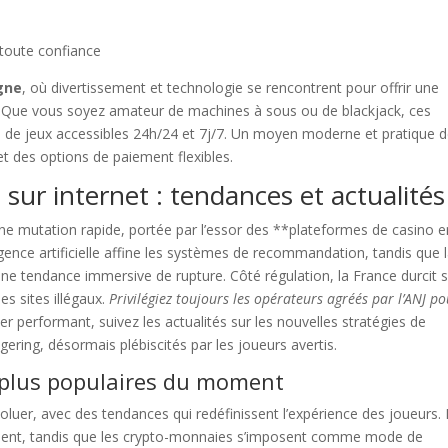
 toute confiance
igne
, où divertissement et technologie se rencontrent pour offrir une
. Que vous soyez amateur de machines à sous ou de blackjack, ces
 de jeux accessibles 24h/24 et 7j/7. Un moyen moderne et pratique 
t des options de paiement flexibles.
 sur internet : tendances et actualités
 une mutation rapide, portée par l’essor des **plateformes de casino e
igence artificielle affine les systèmes de recommandation, tandis que 
e tendance immersive de rupture. Côté régulation, la France durcit 
es sites illégaux.
Privilégiez toujours les opérateurs agréés par l’ANJ p
er performant, suivez les actualités sur les nouvelles stratégies de
ering, désormais plébiscités par les joueurs avertis.
s plus populaires du moment
voluer, avec des tendances qui redéfinissent l’expérience des joueurs.
ominent, tandis que les crypto-monnaies s’imposent comme mode de