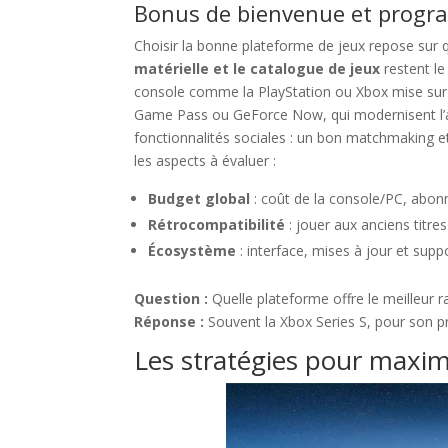
Bonus de bienvenue et program
Choisir la bonne plateforme de jeux repose sur q
matérielle et le catalogue de jeux
restent le 
console comme la PlayStation ou Xbox mise sur l
Game Pass ou GeForce Now, qui modernisent l’a
fonctionnalités sociales : un bon matchmaking e
les aspects à évaluer :
Budget global
: coût de la console/PC, abon
Rétrocompatibilité
: jouer aux anciens titre
Écosystème
: interface, mises à jour et suppo
Question :
Quelle plateforme offre le meilleur ra
Réponse :
Souvent la Xbox Series S, pour son p
Les stratégies pour maxim