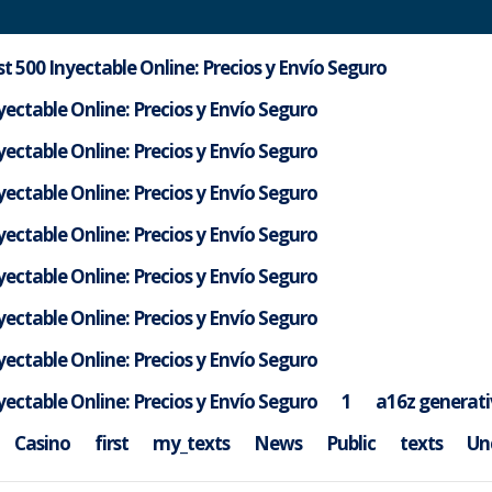
t 500 Inyectable Online: Precios y Envío Seguro
ectable Online: Precios y Envío Seguro
ectable Online: Precios y Envío Seguro
ectable Online: Precios y Envío Seguro
ectable Online: Precios y Envío Seguro
ectable Online: Precios y Envío Seguro
ectable Online: Precios y Envío Seguro
ectable Online: Precios y Envío Seguro
rgent sur internet : tendances e
ectable Online: Precios y Envío Seguro
1
a16z generati
Casino
first
my_texts
News
Public
texts
Un
egorized