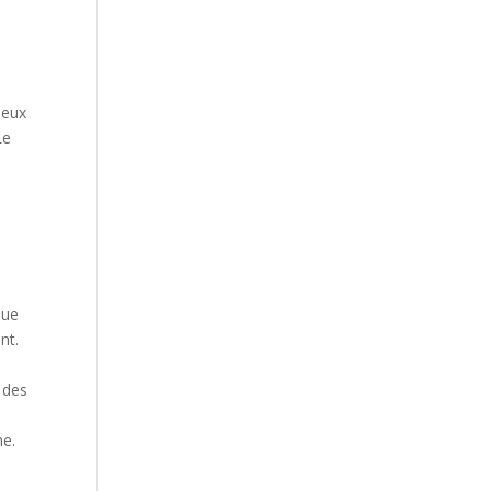
jeux
Le
que
nt.
t des
me.