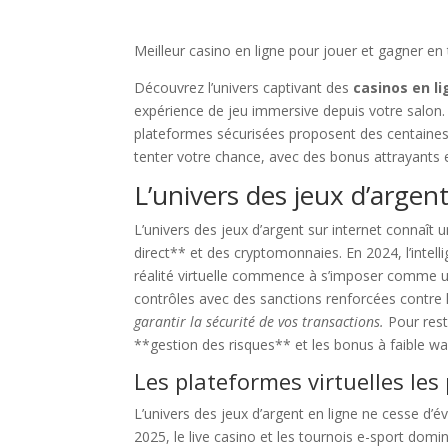
Meilleur casino en ligne pour jouer et gagner en
Découvrez l’univers captivant des
casinos en l
expérience de jeu immersive depuis votre salon
plateformes sécurisées proposent des centaines
tenter votre chance, avec des bonus attrayants e
L’univers des jeux d’argent
L’univers des jeux d’argent sur internet connaît
direct** et des cryptomonnaies. En 2024, l’intell
réalité virtuelle commence à s’imposer comme un
contrôles avec des sanctions renforcées contre l
garantir la sécurité de vos transactions.
Pour rest
**gestion des risques** et les bonus à faible wag
Les plateformes virtuelles le
L’univers des jeux d’argent en ligne ne cesse d’é
2025, le live casino et les tournois e-sport d