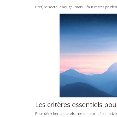
Bref, le secteur bouge, mais il faut rester pruden
Les critères essentiels po
Pour dénicher la plateforme de jeux idéale, priv