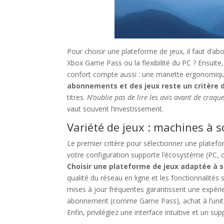
Pour choisir une plateforme de jeux, il faut d’abo
Xbox Game Pass ou la flexibilité du PC ? Ensuite,
confort compte aussi : une manette ergonomique
abonnements et des jeux reste un critère d
titres.
N’oublie pas de lire les avis avant de craqu
vaut souvent l’investissement.
Variété de jeux : machines à s
Le premier critère pour sélectionner une platefor
votre configuration supporte l’écosystème (PC, co
Choisir une plateforme de jeux adaptée à s
qualité du réseau en ligne et les fonctionnalités 
mises à jour fréquentes garantissent une expé
abonnement (comme Game Pass), achat à l’unité 
Enfin, privilégiez une interface intuitive et un sup