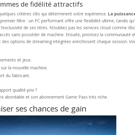
mes de fidélité attractifs
uelques critères clés qui déterminent votre expérience.
La puissanc
premier filtre : un PC performant offre une flexibilité ultime, tandis qu
’exclusivité de ses titres. N’oubliez pas les services cloud comme Xb
ccès sans posséder de machine. Ensuite, priorisez la communauté et
t des options de streaming intégrées enrichissent chaque session. Voi
nements et jeux.
s sur la nouvelle machine.
rt du fabricant.
pport qualité-prix ?
rix abordable et son abonnement Game Pass très riche.
iser ses chances de gain