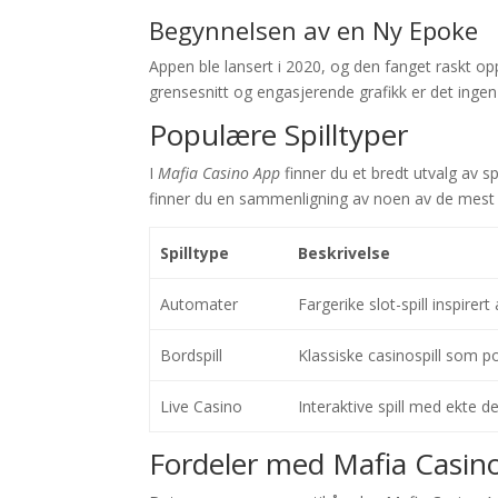
Begynnelsen av en Ny Epoke
Appen ble lansert i 2020, og den fanget raskt op
grensesnitt og engasjerende grafikk er det ingen 
Populære Spilltyper
I
Mafia Casino App
finner du et bredt utvalg av s
finner du en sammenligning av noen av de mest 
Spilltype
Beskrivelse
Automater
Fargerike slot-spill inspirert
Bordspill
Klassiske casinospill som p
Live Casino
Interaktive spill med ekte de
Fordeler med Mafia Casin