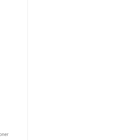
joner