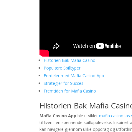
Historien Bak Mafia Casino
Populære Spilltyper
Fordeler med Mafia Casino App
Strategier for Succes
Fremtiden for Mafia Casino
Historien Bak Mafia Casin
Mafia Casino App
ble utviklet
mafia casino las
til liven i en spennende spillopplevelse. Inspirert
kan navigere gjennom ulike oppdrag og utfordrin