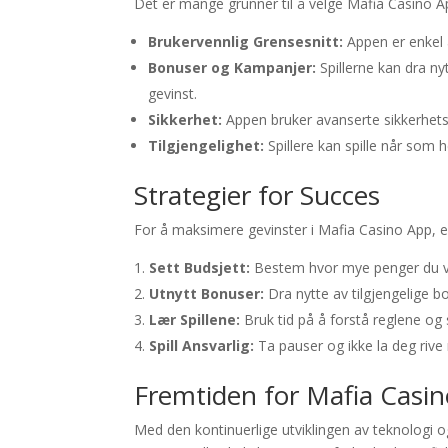
Det er mange grunner til å velge Mafia Casino A
Brukervennlig Grensesnitt:
Appen er enkel å 
Bonuser og Kampanjer:
Spillerne kan dra n
gevinst.
Sikkerhet:
Appen bruker avanserte sikkerhetsti
Tilgjengelighet:
Spillere kan spille når som 
Strategier for Succes
For å maksimere gevinster i Mafia Casino App, er 
Sett Budsjett:
Bestem hvor mye penger du vil
Utnytt Bonuser:
Dra nytte av tilgjengelige bo
Lær Spillene:
Bruk tid på å forstå reglene og s
Spill Ansvarlig:
Ta pauser og ikke la deg riv
Fremtiden for Mafia Casin
Med den kontinuerlige utviklingen av teknologi og