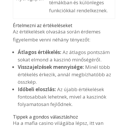
témákban és különleges
funkciókkal rendelkeznek.
Értelmezni az értékeléseket
Az értékelések olvasása során érdemes
figyelembe venni néhány tényezőt:
Átlagos értékelés:
Az átlagos pontszám
sokat elmond a kaszinó minőségéről.
Visszajelzések mennyisége:
Minél több
értékelés érkezik, annál megbízhatóbb az
összkép.
Időbeli eloszlás:
Az újabb értékelések
fontosabbak lehetnek, mivel a kaszinók
folyamatosan fejlődnek.
Tippek a gondos választáshoz
Ha a mafia casino világába lépsz, itt van