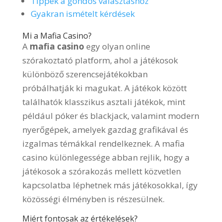
Tippek a gondos választáshoz
Gyakran ismételt kérdések
Mi a Mafia Casino?
A
mafia casino
egy olyan online
szórakoztató platform, ahol a játékosok
különböző szerencsejátékokban
próbálhatják ki magukat. A játékok között
találhatók klasszikus asztali játékok, mint
például póker és blackjack, valamint modern
nyerőgépek, amelyek gazdag grafikával és
izgalmas témákkal rendelkeznek. A mafia
casino különlegessége abban rejlik, hogy a
játékosok a szórakozás mellett közvetlen
kapcsolatba léphetnek más játékosokkal, így
közösségi élményben is részesülnek.
Miért fontosak az értékelések?