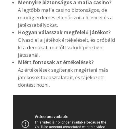
Mennyire biztonságos a mafia casino?
A legtöbb mafia casino biztonságos, de
mindig érdemes ellenőrizni a licencet és a
játékszabályokat.
Hogyan válasszak megfelelő játékot?
Olvasd el a játékok értékeléseit, és próbáld
ki a demókat, mielőtt valódi pénzben
játszanál.
Miért fontosak az értékelések?
Az értékelések segítenek megérteni más
játékosok tapasztalatait, és tájékozott
döntést hozni.