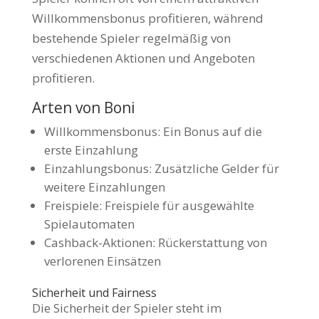
Willkommensbonus profitieren, während
bestehende Spieler regelmäßig von
verschiedenen Aktionen und Angeboten
profitieren.
Arten von Boni
Willkommensbonus: Ein Bonus auf die
erste Einzahlung
Einzahlungsbonus: Zusätzliche Gelder für
weitere Einzahlungen
Freispiele: Freispiele für ausgewählte
Spielautomaten
Cashback-Aktionen: Rückerstattung von
verlorenen Einsätzen
Sicherheit und Fairness
Die Sicherheit der Spieler steht im