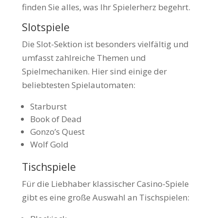
finden Sie alles, was Ihr Spielerherz begehrt.
Slotspiele
Die Slot-Sektion ist besonders vielfältig und
umfasst zahlreiche Themen und
Spielmechaniken. Hier sind einige der
beliebtesten Spielautomaten:
Starburst
Book of Dead
Gonzo’s Quest
Wolf Gold
Tischspiele
Für die Liebhaber klassischer Casino-Spiele
gibt es eine große Auswahl an Tischspielen: