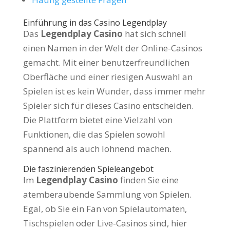
Einführung in das Casino Legendplay
Das
Legendplay Casino
hat sich schnell
einen Namen in der Welt der Online-Casinos
gemacht. Mit einer benutzerfreundlichen
Oberfläche und einer riesigen Auswahl an
Spielen ist es kein Wunder, dass immer mehr
Spieler sich für dieses Casino entscheiden.
Die Plattform bietet eine Vielzahl von
Funktionen, die das Spielen sowohl
spannend als auch lohnend machen.
Die faszinierenden Spieleangebot
Im
Legendplay Casino
finden Sie eine
atemberaubende Sammlung von Spielen.
Egal, ob Sie ein Fan von Spielautomaten,
Tischspielen oder Live-Casinos sind, hier