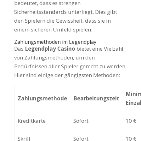
bedeutet, dass es strengen
Sicherheitsstandards unterliegt. Dies gibt
den Spielern die Gewissheit, dass sie in
einem sicheren Umfeld spielen.
Zahlungsmethoden im Legendplay
Das
Legendplay Casino
bietet eine Vielzahl
von Zahlungsmethoden, um den
Bedürfnissen aller Spieler gerecht zu werden.
Hier sind einige der gängigsten Methoden:
Mini
Zahlungsmethode
Bearbeitungszeit
Einza
Kreditkarte
Sofort
10 €
Skrill
Sofort
10 €