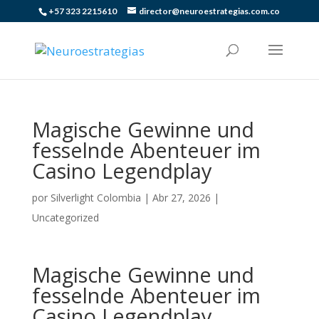
+57 323 2215610
director@neuroestrategias.com.co
Magische Gewinne und
fesselnde Abenteuer im
Casino Legendplay
por
Silverlight Colombia
|
Abr 27, 2026
|
Uncategorized
Magische Gewinne und
fesselnde Abenteuer im
Casino Legendplay